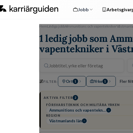
Jobb
Arbetsgivarp
Hem
Lediga jobb
Ammunitions och vapentekniker
Västmanla
1 ledig jobb som Amm
vapentekniker i Väs
Ort
Yrke
Fler fil
FILTER:
1
1
AKTIVA FILTER
2
FÖRSVARSTEKNIK OCH MILITÄRA YRKEN
Ammunitions och vapentekniker
REGION
Västmanlands län