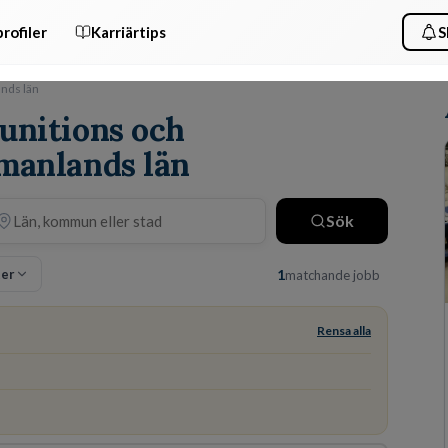
rofiler
Karriärtips
S
nds län
unitions och
tmanlands län
Sök
ter
1
matchande jobb
Rensa alla