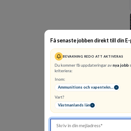
Få senaste jobben direkt till din E
BEVAKNING REDO ATT AKTIVERAS
Du kommer få uppdateringar av
nya jobb
s
kriteriera:
Inom:
Ammunitions och vapentekniker
Vart?
Västmanlands län