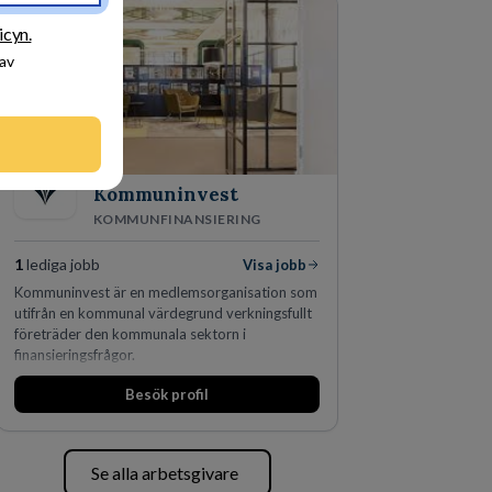
skydda, utveckla och kommersialisera
företagets viktigaste tillgångar.
icyn.
 av
Kommuninvest
KOMMUNFINANSIERING
1
lediga jobb
Visa jobb
Kommuninvest är en medlemsorganisation som
utifrån en kommunal värdegrund verkningsfullt
företräder den kommunala sektorn i
finansieringsfrågor.
Besök profil
Se alla arbetsgivare