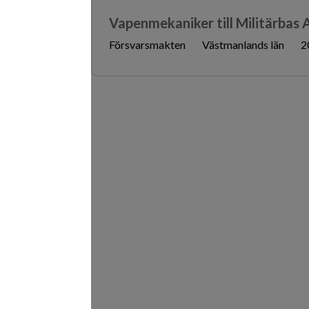
Vapenmekaniker till Militärbas
Försvarsmakten
Västmanlands län
2