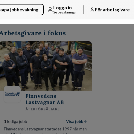
Logga in
kapa jobbevakning
För arbetsgivare
Se bevakningar
Arbetsgivare i fokus
Finnvedens
Lastvagnar AB
ÅTERFÖRSÄLJARE
1
lediga jobb
Visa jobb
Finnvedens Lastvagnar startades 1997 när man