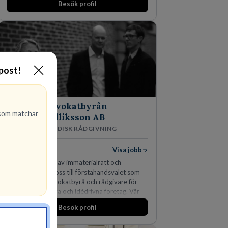
Besök profil
-post!
Advokatbyrån
om matchar
Gulliksson AB
JURIDISK RÅDGIVNING
2
lediga jobb
Visa jobb
Vår kombination av immaterialrätt och
affärsjuridik gör oss till förstahandsvalet som
affärsjuridisk advokatbyrå och rådgivare för
kunskapsintensiva och idédrivna företag. Vår
expertis inom IP-tillgångar har gett oss en
Besök profil
marknadsledande position. Våra klienter väljer
oss för den kompetens som krävs för att