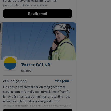
särskilde lastvagnsverksamheten från
personbilar på den dåvarande
huvudanläggningen i Värnamo. Sedan dess har
Besök profil
man expanderat kraftigt genom ett antal
förvärv i närliggande distrikt.Idag är bolaget
den största privata återförsäljaren av Volvo
Lastvagnar och finns representerade på 20
orter i södra Sverige.
Vattenfall AB
ENERGI
305
lediga jobb
Visa jobb
Hos oss på Vattenfall får du möjlighet att ta
stegen som driver dig och utvecklingen framåt.
En av våra främsta utmaningar är att hitta nya,
effektiva och förnybara energikällor för
en hållbar framtid. För att lyckas behöver vi bli
fler medarbetare som vill göra skillnad.