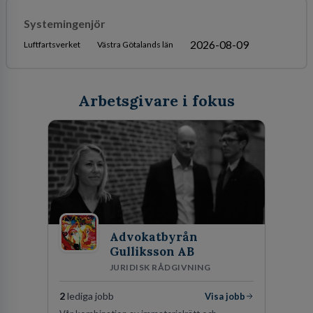
Systemingenjör
2026-08-09
Luftfartsverket
Västra Götalands län
Arbetsgivare i fokus
Advokatbyrån
Gulliksson AB
JURIDISK RÅDGIVNING
2
lediga jobb
Visa jobb