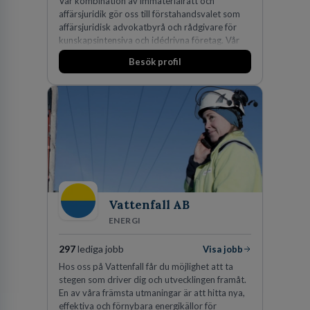
Vår kombination av immaterialrätt och
affärsjuridik gör oss till förstahandsvalet som
affärsjuridisk advokatbyrå och rådgivare för
kunskapsintensiva och idédrivna företag. Vår
expertis inom IP-tillgångar har gett oss en
Besök profil
marknadsledande position. Våra klienter väljer
oss för den kompetens som krävs för att
skydda, utveckla och kommersialisera
företagets viktigaste tillgångar.
Vattenfall AB
ENERGI
297
lediga jobb
Visa jobb
Hos oss på Vattenfall får du möjlighet att ta
stegen som driver dig och utvecklingen framåt.
En av våra främsta utmaningar är att hitta nya,
effektiva och förnybara energikällor för