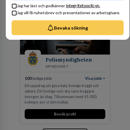
förvärv i närliggande distrikt.Idag är bolaget
integritetspolicyn.
Jag har läst och godkänner
den största privata återförsäljaren av Volvo
Jag vill få nyhetsbrev och presentationer av arbetsgivare.
Lastvagnar och finns representerade på 20
orter i södra Sverige.
Bevaka sökning
Polismyndigheten
MYNDIGHET
100
lediga jobb
Visa jobb
Ett uppdrag att göra hela Sverige tryggt och
säkert. Ett Sverige som ska vara tryggare
imorgon än idag. Tillsammans med 41 000
kollegor gör vi det möjligt.
Besök profil