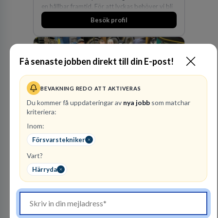
en hållbar framtid. För att lyckas behöver vi bli
fler medarbetare som vill göra skillnad.
Besök profil
Få senaste jobben direkt till din E-post!
BEVAKNING REDO ATT AKTIVERAS
Du kommer få uppdateringar av
nya jobb
som matchar
kriteriera:
Finnvedens
Inom:
Lastvagnar AB
Försvarstekniker
ÅTERFÖRSÄLJARE
Vart?
1
lediga jobb
Visa jobb
Härryda
Finnvedens Lastvagnar startades 1997 när man
särskilde lastvagnsverksamheten från
personbilar på den dåvarande
huvudanläggningen i Värnamo. Sedan dess har
Besök profil
man expanderat kraftigt genom ett antal