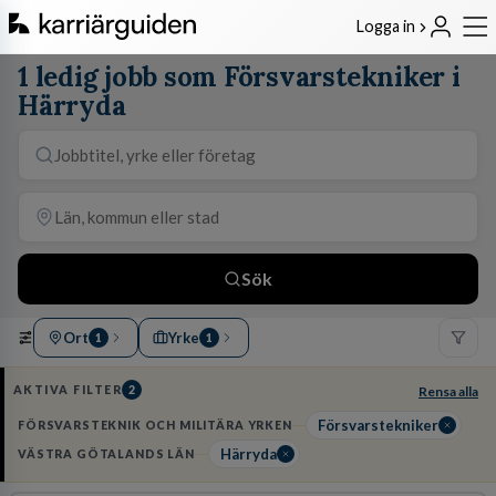
Logga in
1 ledig jobb som Försvarstekniker i
Härryda
Sök
Ort
Yrke
1
1
AKTIVA FILTER
2
Rensa alla
Försvarstekniker
FÖRSVARSTEKNIK OCH MILITÄRA YRKEN
Härryda
VÄSTRA GÖTALANDS LÄN