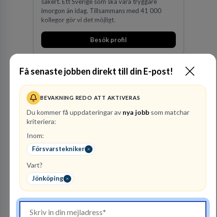
säkert. Ett Sverige som ska vara tryggare
imorgon än idag. Tillsammans med 41 000
kollegor gör vi det möjligt.
Besök profil
Få senaste jobben direkt till din E-post!
BEVAKNING REDO ATT AKTIVERAS
Du kommer få uppdateringar av
nya jobb
som matchar
kriteriera:
Inom:
Advokatbyrån
Gulliksson AB
Försvarstekniker
JURIDISK RÅDGIVNING
Vart?
2
lediga jobb
Jönköping
Visa jobb
Vår kombination av immaterialrätt och
affärsjuridik gör oss till förstahandsvalet som
affärsjuridisk advokatbyrå och rådgivare för