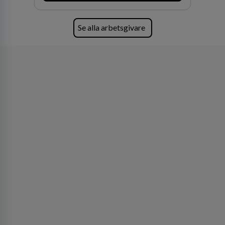
av världens ledande bolag som klienter. Med
fler än 450 jurister på fem kontor i Stockholm,
Köpenhamn, Århus, Oslo och Helsingfors kan vi
Se alla arbetsgivare
på DLA Piper erbjuda våra klienter en unik,
effektiv och gränsöverskridande nordisk
expertis. På vårt kontor i centrala Stockholm är
vi idag drygt 240 medarbetare.