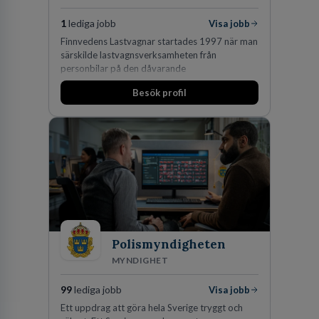
1
lediga jobb
Visa jobb
Finnvedens Lastvagnar startades 1997 när man
särskilde lastvagnsverksamheten från
personbilar på den dåvarande
huvudanläggningen i Värnamo. Sedan dess har
Besök profil
man expanderat kraftigt genom ett antal
förvärv i närliggande distrikt.Idag är bolaget
den största privata återförsäljaren av Volvo
Lastvagnar och finns representerade på 20
orter i södra Sverige.
Polismyndigheten
MYNDIGHET
99
lediga jobb
Visa jobb
Ett uppdrag att göra hela Sverige tryggt och