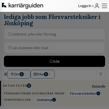
Logga in
lediga jobb som Försvarstekniker i
Jönköping
Sök
Ort
Yrke
1
1
AKTIVA FILTER
2
Rensa alla
Försvarstekniker
FÖRSVARSTEKNIK OCH MILITÄRA YRKEN
Jönköping
JÖNKÖPINGS LÄN