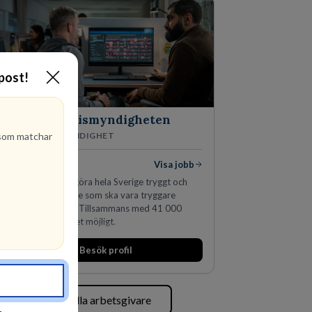
fler än 450 jurister på fem kontor i Stockholm,
Köpenhamn, Århus, Oslo och Helsingfors kan vi
på DLA Piper erbjuda våra klienter en unik,
effektiv och gränsöverskridande nordisk
expertis. På vårt kontor i centrala Stockholm är
vi idag drygt 240 medarbetare.
-post!
Polismyndigheten
MYNDIGHET
om matchar
100
lediga jobb
Visa jobb
Ett uppdrag att göra hela Sverige tryggt och
säkert. Ett Sverige som ska vara tryggare
imorgon än idag. Tillsammans med 41 000
kollegor gör vi det möjligt.
Besök profil
Se alla arbetsgivare