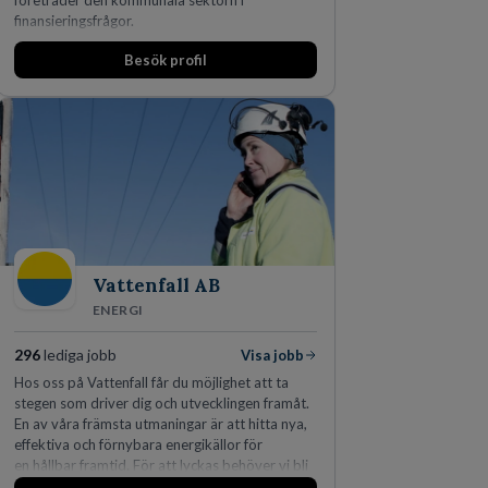
företräder den kommunala sektorn i
finansieringsfrågor.
Besök profil
Vattenfall AB
ENERGI
296
lediga jobb
Visa jobb
Hos oss på Vattenfall får du möjlighet att ta
stegen som driver dig och utvecklingen framåt.
En av våra främsta utmaningar är att hitta nya,
effektiva och förnybara energikällor för
en hållbar framtid. För att lyckas behöver vi bli
fler medarbetare som vill göra skillnad.