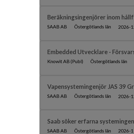
Beräkningsingenjörer inom hållf
SAAB AB
Östergötlands län
2026-1
Embedded Utvecklare - Försvars
Knowit AB (Publ)
Östergötlands län
Vapensystemingenjör JAS 39 Gr
SAAB AB
Östergötlands län
2026-1
Saab söker erfarna systemingen
SAAB AB
Östergötlands län
2026-1