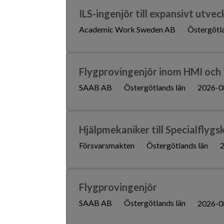
ILS-ingenjör till expansivt utve
Academic Work Sweden AB
Östergötla
Flygprovingenjör inom HMI och
SAAB AB
Östergötlands län
2026-0
Hjälpmekaniker till Specialflygs
Försvarsmakten
Östergötlands län
2
Flygprovingenjör
SAAB AB
Östergötlands län
2026-0