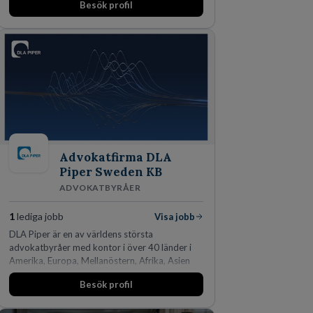
Besök profil
Advokatfirma DLA
Piper Sweden KB
ADVOKATBYRÅER
1
lediga jobb
Visa jobb
DLA Piper är en av världens största
advokatbyråer med kontor i över 40 länder i
Amerika, Europa, Mellanöstern, Afrika, Asien
och Oceanien. Vi är specialister inom
Besök profil
affärsjuridikens alla områden och vi har några
av världens ledande bolag som klienter. Med