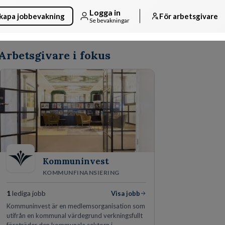
Logga in
kapa jobbevakning
För arbetsgivare
Se bevakningar
Arbetsgivare i fokus
Kommuninvest
KOMMUNFINANSIERING
1
lediga jobb
Visa jobb
Kommuninvest är en medlemsorganisation som
utifrån en kommunal värdegrund verkningsfullt