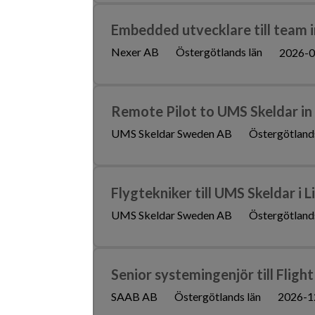
Embedded utvecklare till team 
Nexer AB
Östergötlands län
2026-0
Remote Pilot to UMS Skeldar in
UMS Skeldar Sweden AB
Östergötlands
Flygtekniker till UMS Skeldar i 
UMS Skeldar Sweden AB
Östergötlands
Senior systemingenjör till Fligh
SAAB AB
Östergötlands län
2026-1