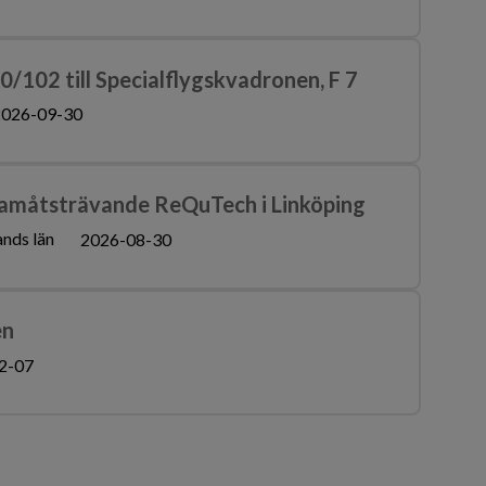
100/102 till Specialflygskvadronen, F 7
026-09-30
ramåtsträvande ReQuTech i Linköping
nds län
2026-08-30
en
2-07