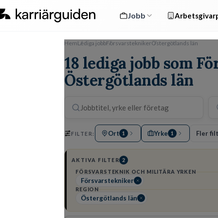
Jobb
Arbetsgivarp
Hem
Lediga jobb
Försvarstekniker
Östergötlands län
18 lediga jobb som Fö
Östergötlands län
Ort
Yrke
Fler fil
FILTER:
1
1
AKTIVA FILTER
2
FÖRSVARSTEKNIK OCH MILITÄRA YRKEN
Försvarstekniker
REGION
Östergötlands län