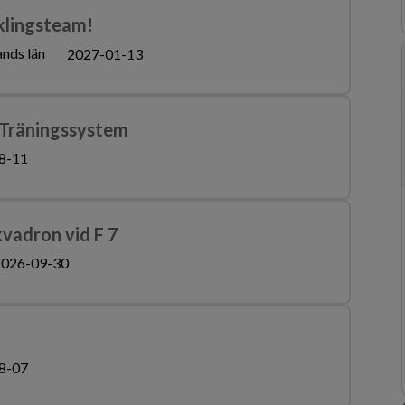
cklingsteam!
nds län
2027-01-13
 Träningssystem
8-11
kvadron vid F 7
026-09-30
8-07