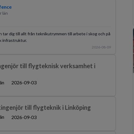
fence
r län
tar dig till allt från teknikutrymmen till arbete i skog och på
k infrastruktur.
2026-08-09
njör till flygteknisk verksamhet i
än
2026-09-03
genjör till flygteknik i Linköping
än
2026-09-03