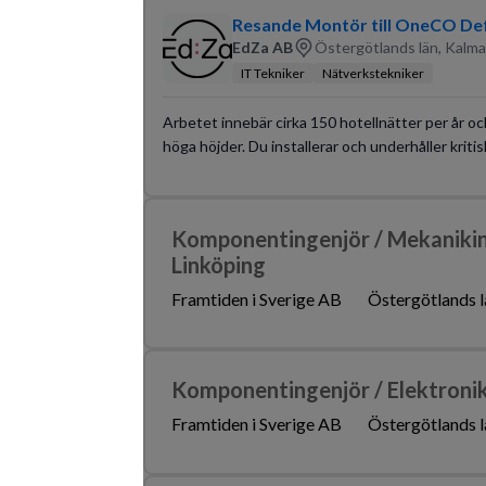
Resande Montör till OneCO De
EdZa AB
Östergötlands län, Kalma
IT Tekniker
Nätverkstekniker
Arbetet innebär cirka 150 hotellnätter per år och 
höga höjder. Du installerar och underhåller kritis
Komponentingenjör / Mekanikinge
Linköping
Framtiden i Sverige AB
Östergötlands l
Komponentingenjör / Elektronikin
Framtiden i Sverige AB
Östergötlands l