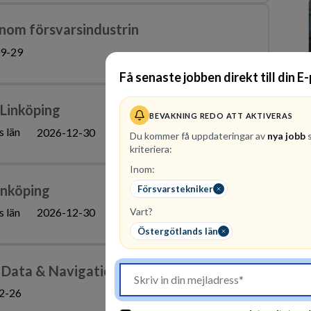
inom försvarsindustrin
9-29
Få senaste jobben direkt till din E
 Linköping
BEVAKNING REDO ATT AKTIVERAS
 län
2026-12-30
Du kommer få uppdateringar av
nya jobb
s
kriteriera:
Inom:
Linköping
Försvarstekniker
 län
Vart?
2026-12-30
Östergötlands län
t Data & Navigation
2-26