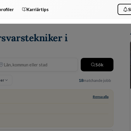
rofiler
Karriärtips
S
rsvarstekniker i
Sök
ter
18
matchande jobb
Rensa alla