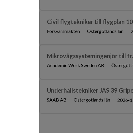
Civil flygtekniker till flygplan 
Försvarsmakten
Östergötlands län
2
Mikrovågssystemingenjör till f
Academic Work Sweden AB
Östergötla
Underhållstekniker JAS 39 Grip
SAAB AB
Östergötlands län
2026-1