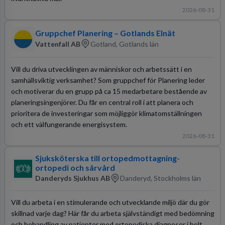
2026-08-31
Gruppchef Planering – Gotlands Elnät
Vattenfall AB
Gotland, Gotlands län
Vill du driva utvecklingen av människor och arbetssätt i en
samhällsviktig verksamhet? Som gruppchef för Planering leder
och motiverar du en grupp på ca 15 medarbetare bestående av
planeringsingenjörer. Du får en central roll i att planera och
prioritera de investeringar som möjliggör klimatomställningen
och ett välfungerande energisystem.
2026-08-31
Sjuksköterska till ortopedmottagning-
ortopedi och sårvård
Danderyds Sjukhus AB
Danderyd, Stockholms län
Vill du arbeta i en stimulerande och utvecklande miljö där du gör
skillnad varje dag? Här får du arbeta självständigt med bedömning
och behandling av patienter med ortopediska diagnoser i helt