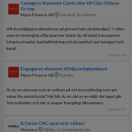
Category Business Controller till Clas Ohlson
Group
Mpya Finance AB
Leksand, Stockholm
Vill du möjliggöra datadrivna val genom hela värdekedjan? I rollen
som en strategisk affärspartner bidrar du till ökad transparens
kring kostnader, kapitalbindning och lönsamhet per kategori och
kanal.
2026-08-14
Engageret økonom til Mpya København
Mpya Finance AB
Sverige
Är du en ekonom som är nyfiken på ett konsultbolag som gör
saker lite annorlunda? Här blir du en del av en miljö där laget går
före individen och där vi skapar framgång tillsammans.
2026-09-07
Erfaren CNC operatör sökes!
Montico
Mjölby, Östergötlands län