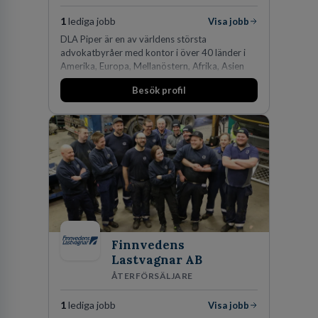
1
lediga jobb
Visa jobb
DLA Piper är en av världens största
advokatbyråer med kontor i över 40 länder i
Amerika, Europa, Mellanöstern, Afrika, Asien
och Oceanien. Vi är specialister inom
Besök profil
affärsjuridikens alla områden och vi har några
av världens ledande bolag som klienter. Med
fler än 450 jurister på fem kontor i Stockholm,
Köpenhamn, Århus, Oslo och Helsingfors kan vi
på DLA Piper erbjuda våra klienter en unik,
effektiv och gränsöverskridande nordisk
expertis. På vårt kontor i centrala Stockholm är
vi idag drygt 240 medarbetare.
Finnvedens
Lastvagnar AB
ÅTERFÖRSÄLJARE
1
lediga jobb
Visa jobb