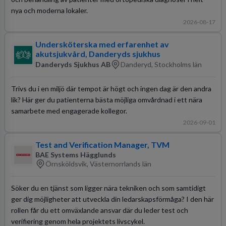
nya och moderna lokaler.
2026-08-17
Undersköterska med erfarenhet av
akutsjukvård, Danderyds sjukhus
Danderyds Sjukhus AB
Danderyd, Stockholms län
Trivs du i en miljö där tempot är högt och ingen dag är den andra
lik? Här ger du patienterna bästa möjliga omvårdnad i ett nära
samarbete med engagerade kollegor.
2026-09-01
Test and Verification Manager, TVM
BAE Systems Hägglunds
Örnsköldsvik, Västernorrlands län
Söker du en tjänst som ligger nära tekniken och som samtidigt
ger dig möjligheter att utveckla din ledarskapsförmåga? I den här
rollen får du ett omväxlande ansvar där du leder test och
verifiering genom hela projektets livscykel.