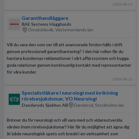
2026-08-31
Garantihandläggare
BAE Systems Hägglunds
Örnsköldsvik, Västernorrlands län
Vill du vara den som ser till att avancerade fordon hålls i drift
genom professionell garantihantering? I den här rollen får du
hantera kundernas reklamationer i vårt affärssystem och bygga
goda relationer genom kontinuerlig kontakt med representanter
för våra kunder.
2026-08-12
Specialistläkare i neurologi med inriktning
rörelsesjukdomar, VO Neurologi
Danderyds Sjukhus AB
Danderyd, Stockholms län
Brinner du för neurologi och vill vara med och vidareutveckla
vården inom rörelsesjukdomar? Här får du möjlighet att ägna dig
åt både neurologisk spets och bredd i en verksamhet som