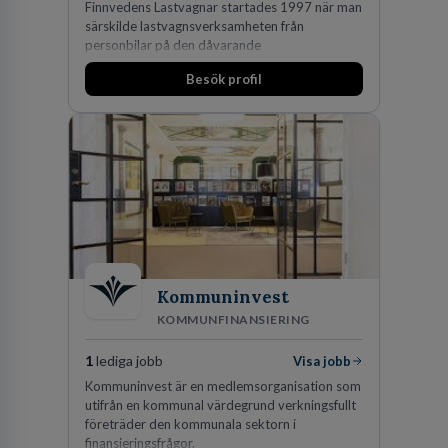
Finnvedens Lastvagnar startades 1997 när man
särskilde lastvagnsverksamheten från
personbilar på den dåvarande
huvudanläggningen i Värnamo. Sedan dess har
Besök profil
man expanderat kraftigt genom ett antal
förvärv i närliggande distrikt.Idag är bolaget
den största privata återförsäljaren av Volvo
Lastvagnar och finns representerade på 20
orter i södra Sverige.
Kommuninvest
KOMMUNFINANSIERING
1
lediga jobb
Visa jobb
Kommuninvest är en medlemsorganisation som
utifrån en kommunal värdegrund verkningsfullt
företräder den kommunala sektorn i
finansieringsfrågor.