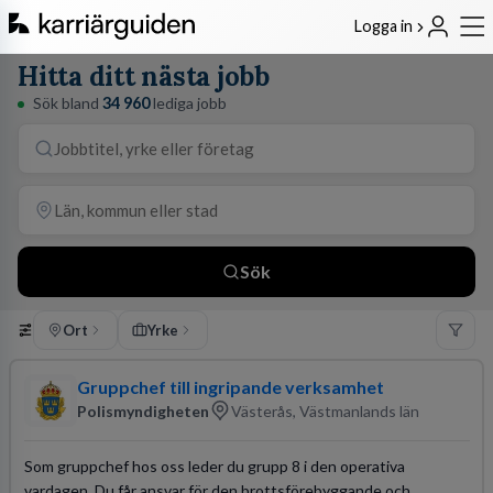
Logga in
Hitta ditt nästa jobb
Sök bland
34 960
lediga jobb
Sök
Ort
Yrke
Gruppchef till ingripande verksamhet
Polismyndigheten
Västerås, Västmanlands län
Som gruppchef hos oss leder du grupp 8 i den operativa
vardagen. Du får ansvar för den brottsförebyggande och