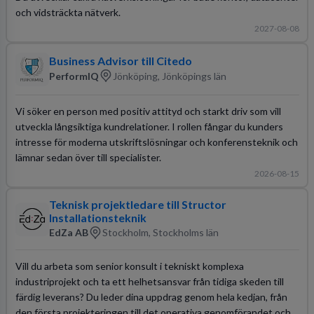
och vidsträckta nätverk.
2027-08-08
Business Advisor till Citedo
PerformIQ
Jönköping, Jönköpings län
Vi söker en person med positiv attityd och starkt driv som vill
utveckla långsiktiga kundrelationer. I rollen fångar du kunders
intresse för moderna utskriftslösningar och konferensteknik och
lämnar sedan över till specialister.
2026-08-15
Teknisk projektledare till Structor
Installationsteknik
EdZa AB
Stockholm, Stockholms län
Vill du arbeta som senior konsult i tekniskt komplexa
industriprojekt och ta ett helhetsansvar från tidiga skeden till
färdig leverans? Du leder dina uppdrag genom hela kedjan, från
den första projekteringen till det operativa genomförandet och