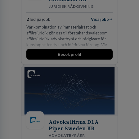
JURIDISK RÅDGIVNING
2
lediga jobb
Visa jobb
Vår kombination av immaterialrätt och
affärsjuridik gör oss till förstahandsvalet som
affärsjuridisk advokatbyrå och rådgivare för
kunskapsintensiva och idédrivna företag. Vår
expertis inom IP-tillgångar har gett oss en
Besök profil
marknadsledande position. Våra klienter väljer
oss för den kompetens som krävs för att
skydda, utveckla och kommersialisera
företagets viktigaste tillgångar.
Advokatfirma DLA
Piper Sweden KB
ADVOKATBYRÅER