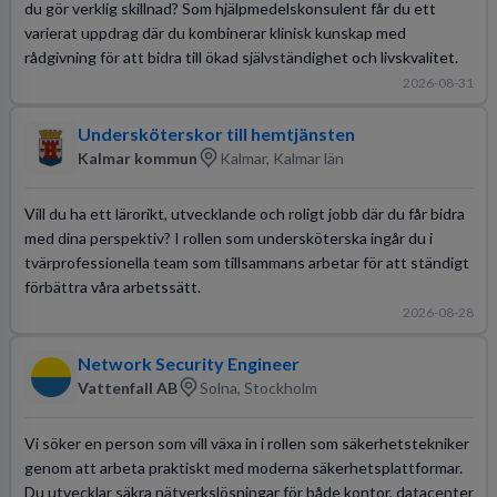
du gör verklig skillnad? Som hjälpmedelskonsulent får du ett
varierat uppdrag där du kombinerar klinisk kunskap med
rådgivning för att bidra till ökad självständighet och livskvalitet.
2026-08-31
Undersköterskor till hemtjänsten
Kalmar kommun
Kalmar, Kalmar län
Vill du ha ett lärorikt, utvecklande och roligt jobb där du får bidra
med dina perspektiv? I rollen som undersköterska ingår du i
tvärprofessionella team som tillsammans arbetar för att ständigt
förbättra våra arbetssätt.
2026-08-28
Network Security Engineer
Vattenfall AB
Solna, Stockholm
Vi söker en person som vill växa in i rollen som säkerhetstekniker
genom att arbeta praktiskt med moderna säkerhetsplattformar.
Du utvecklar säkra nätverkslösningar för både kontor, datacenter