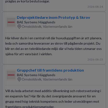
präglas av korta beslutsvägar.
2026-08-24
Delprojektledare inom Prototyp & Skrov
BAE Systems Hägglunds
Örnsköldsvik, Västernorrlands län
Här kliver du in i en central roll där huvuduppgiften är att planera,
leda och samordna leveranser av skrov till pågående projekt. Du
blir en del av en teknikledande miljö där vi hela tiden utmanar oss
själva för att vara bäst i världen.
2026-08-23
Gruppchef till framtidens produktion
BAE Systems Hägglunds
Örnsköldsvik, Västernorrlands län
Vill du leda arbetet med additiv tillverkning och robotsvetsning i
en expansiv fas? Här får du det övergripande ansvaret för en
grupp med hög teknisk kompetens och leder utvecklingen mot
framtidens produktionsmetoder.