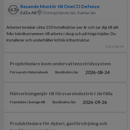
Resande Montör till OneCO Defence
EdZa AB
Östergötlands län, Kalmar län
Arbetet innebär cirka 150 hotellnätter per år och tar dig till allt
från teknikutrymmen till arbete i skog och på höga höjder. Du
installerar och underhåller kritisk infrastruktur.
2026-08-09
Projektledare inom undervattensstridssystem
2026-08-24
Försvarets Materielverk
Stockholms län
Nätverksingenjör till försvarsindustrin i Järfälla
2026-09-26
Framtiden i Sverige AB
Stockholms län
Produktledare för dykeri, gasförsörjning och