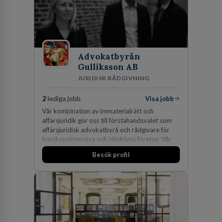
Advokatbyrån
Gulliksson AB
JURIDISK RÅDGIVNING
2
lediga jobb
Visa jobb
Vår kombination av immaterialrätt och
affärsjuridik gör oss till förstahandsvalet som
affärsjuridisk advokatbyrå och rådgivare för
kunskapsintensiva och idédrivna företag. Vår
expertis inom IP-tillgångar har gett oss en
Besök profil
marknadsledande position. Våra klienter väljer
oss för den kompetens som krävs för att
skydda, utveckla och kommersialisera
företagets viktigaste tillgångar.