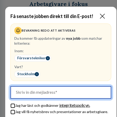
Arbetsgivare i fokus
Få senaste jobben direkt till din E-post!
BEVAKNING REDO ATT AKTIVERAS
Du kommer få uppdateringar av
nya jobb
som matchar
kriteriera:
Inom:
Försvarstekniker
Advokatfirma DLA
Piper Sweden KB
Vart?
ADVOKATBYRÅER
Stockholm
1
lediga jobb
Visa jobb
DLA Piper är en av världens största
advokatbyråer med kontor i över 40 länder i
Amerika, Europa, Mellanöstern, Afrika, Asien
och Oceanien. Vi är specialister inom
integritetspolicyn.
Jag har läst och godkänner
Besök profil
affärsjuridikens alla områden och vi har några
Jag vill få nyhetsbrev och presentationer av arbetsgivare.
av världens ledande bolag som klienter. Med