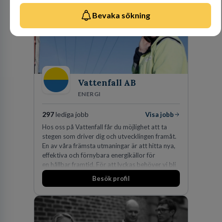
fler än 450 jurister på fem kontor i Stockholm,
Köpenhamn, Århus, Oslo och Helsingfors kan vi
Bevaka sökning
på DLA Piper erbjuda våra klienter en unik,
effektiv och gränsöverskridande nordisk
expertis. På vårt kontor i centrala Stockholm är
vi idag drygt 240 medarbetare.
Vattenfall AB
ENERGI
297
lediga jobb
Visa jobb
Hos oss på Vattenfall får du möjlighet att ta
stegen som driver dig och utvecklingen framåt.
En av våra främsta utmaningar är att hitta nya,
effektiva och förnybara energikällor för
en hållbar framtid. För att lyckas behöver vi bli
fler medarbetare som vill göra skillnad.
Besök profil