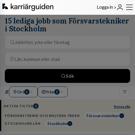
Logga in
15 lediga jobb som Försvarstekniker
i Stockholm
Sök
Ort
Yrke
1
1
AKTIVA FILTER
2
Rensa alla
Försvarstekniker
FÖRSVARSTEKNIK OCH MILITÄRA YRKEN
Stockholm
STOCKHOLMS LÄN