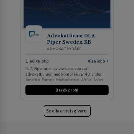
Advokatfirma DLA
Piper Sweden KB
ADVOKATBYRÅER
1
lediga jobb
Visa jobb
DLA Piper är en av världens största
advokatbyråer med kontor i över 40 länder i
Amerika, Europa, Mellanöstern, Afrika, Asien
och Oceanien. Vi är specialister inom
Besök profil
affärsjuridikens alla områden och vi har några
av världens ledande bolag som klienter. Med
fler än 450 jurister på fem kontor i Stockholm,
Köpenhamn, Århus, Oslo och Helsingfors kan vi
Se alla arbetsgivare
på DLA Piper erbjuda våra klienter en unik,
effektiv och gränsöverskridande nordisk
expertis. På vårt kontor i centrala Stockholm är
vi idag drygt 240 medarbetare.