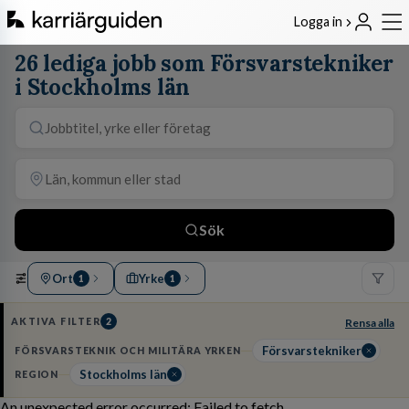
Logga in
26 lediga jobb som Försvarstekniker
i Stockholms län
Sök
Ort
Yrke
1
1
AKTIVA FILTER
2
Rensa alla
Försvarstekniker
FÖRSVARSTEKNIK OCH MILITÄRA YRKEN
Stockholms län
REGION
An unexpected error occurred: Failed to fetch