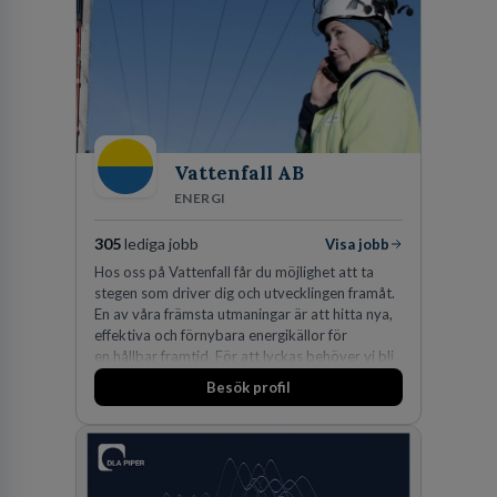
Lastvagnar och finns representerade på 20
orter i södra Sverige.
Vattenfall AB
ENERGI
305
lediga jobb
Visa jobb
Hos oss på Vattenfall får du möjlighet att ta
stegen som driver dig och utvecklingen framåt.
En av våra främsta utmaningar är att hitta nya,
effektiva och förnybara energikällor för
en hållbar framtid. För att lyckas behöver vi bli
fler medarbetare som vill göra skillnad.
Besök profil