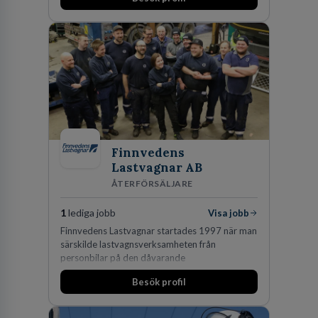
Finnvedens
Lastvagnar AB
ÅTERFÖRSÄLJARE
1
lediga jobb
Visa jobb
Finnvedens Lastvagnar startades 1997 när man
särskilde lastvagnsverksamheten från
personbilar på den dåvarande
huvudanläggningen i Värnamo. Sedan dess har
Besök profil
man expanderat kraftigt genom ett antal
förvärv i närliggande distrikt.Idag är bolaget
den största privata återförsäljaren av Volvo