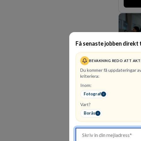
marknadsl
oss för d
skydda, 
företagets
Få senaste jobben direkt t
BEVAKNING REDO ATT AKT
Du kommer få uppdateringar a
kriteriera:
Inom:
100
ledi
Fotograf
Ett uppdr
säkert. E
Vart?
imorgon 
Borås
kollegor g