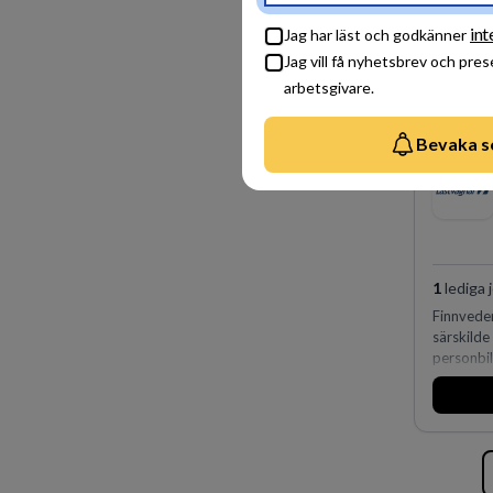
int
Jag har läst och godkänner
Jag vill få nyhetsbrev och pre
arbetsgivare.
Bevaka s
1
lediga 
Finnvede
särskilde
personbi
huvudanl
man expan
förvärv i
den störs
Lastvagna
orter i s