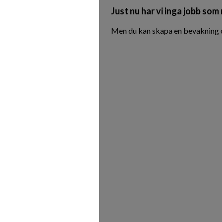
Just nu har vi inga jobb som
Men du kan skapa en bevakning oc