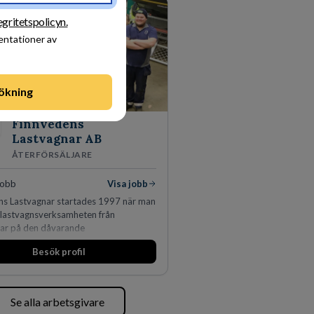
egritetspolicyn.
sentationer av
ökning
Finnvedens
Lastvagnar AB
ÅTERFÖRSÄLJARE
jobb
Visa jobb
ns Lastvagnar startades 1997 när man
 lastvagnsverksamheten från
lar på den dåvarande
äggningen i Värnamo. Sedan dess har
Besök profil
derat kraftigt genom ett antal
 närliggande distrikt.Idag är bolaget
ta privata återförsäljaren av Volvo
r och finns representerade på 20
Se alla arbetsgivare
ödra Sverige.