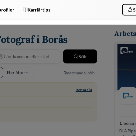
rofiler
Karriärtips
S
Arbets
Fotograf i Borås
Sök
Fler filter
0
matchande jobb
Rensa alla
1
lediga 
DLA Piper