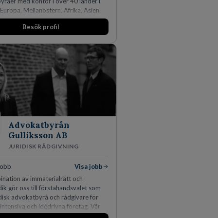
råer med kontor i över 40 länder i
Europa, Mellanöstern, Afrika, Asien
ien. Vi är specialister inom
Besök profil
idikens alla områden och vi har några
ns ledande bolag som klienter. Med
50 jurister på fem kontor i Stockholm,
, Århus, Oslo och Helsingfors kan vi
per erbjuda våra klienter en unik,
och gränsöverskridande nordisk
 På vårt kontor i centrala Stockholm är
drygt 240 medarbetare.
Advokatbyrån
Gulliksson AB
JURIDISK RÅDGIVNING
jobb
Visa jobb
nation av immaterialrätt och
idik gör oss till förstahandsvalet som
idisk advokatbyrå och rådgivare för
ntensiva och idédrivna företag. Vår
inom IP-tillgångar har gett oss en