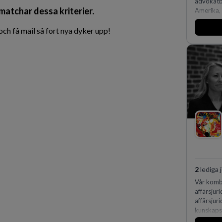
advokatby
 matchar dessa kriterier.
Amerika, 
och Ocean
affärsjur
h få mail så fort nya dyker upp!
av världe
fler än 4
Köpenhamn
på DLA Pi
effektiv 
expertis.
vi idag 
2
lediga 
Vår kombi
affärsjur
affärsjur
kunskapsi
expertis 