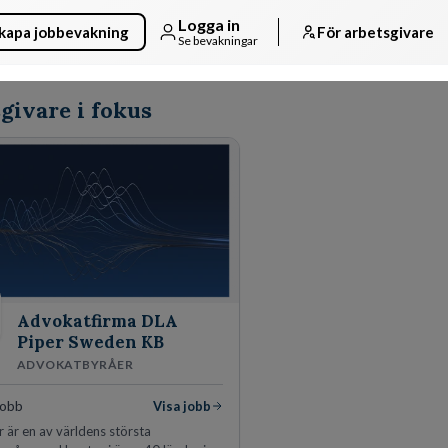
Logga in
kapa jobbevakning
För arbetsgivare
Se bevakningar
givare i fokus
Advokatfirma DLA
Piper Sweden KB
ADVOKATBYRÅER
jobb
Visa jobb
 är en av världens största