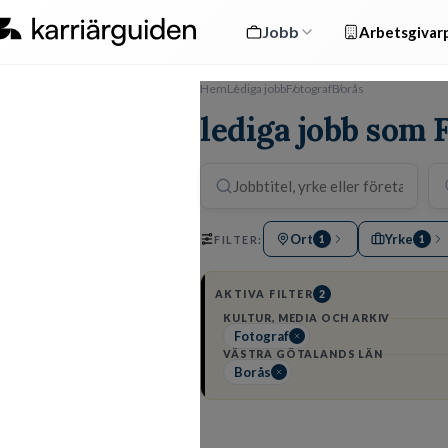
Jobb
Arbetsgivarp
Hem
Lediga jobb
Fotograf
Borås
lediga jobb som 
Ort
Yrke
FILTER:
1
1
AKTIVA FILTER
2
KULTUR, MEDIA OCH ARKIV
Fotograf
VÄSTRA GÖTALANDS LÄN
Borås