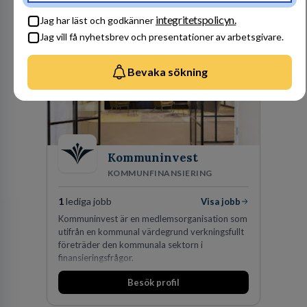
Besök profil
integritetspolicyn.
Jag har läst och godkänner
Jag vill få nyhetsbrev och presentationer av arbetsgivare.
Bevaka sökning
Kommuninvest
KOMMUNFINANSIERING
1
lediga jobb
Visa jobb
Kommuninvest är en medlemsorganisation som
utifrån en kommunal värdegrund verkningsfullt
företräder den kommunala sektorn i
finansieringsfrågor.
Besök profil