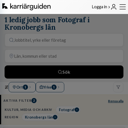
Logga in
1 ledig jobb som Fotograf i
Kronobergs län
Sök
Ort
Yrke
1
1
AKTIVA FILTER
2
Rensa alla
Fotograf
KULTUR, MEDIA OCH ARKIV
Kronobergs län
REGION