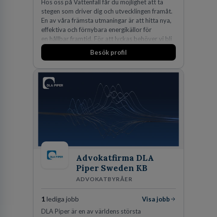
Hos oss på Vattenfall får du möjlighet att ta
stegen som driver dig och utvecklingen framåt.
En av våra främsta utmaningar är att hitta nya,
effektiva och förnybara energikällor för
en hållbar framtid. För att lyckas behöver vi bli
fler medarbetare som vill göra skillnad.
Besök profil
Advokatfirma DLA
Piper Sweden KB
ADVOKATBYRÅER
1
lediga jobb
Visa jobb
DLA Piper är en av världens största