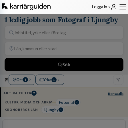
Logga in
1 ledig jobb som Fotograf i Ljungby
Sök
Ort
Yrke
1
1
AKTIVA FILTER
2
Rensa alla
Fotograf
KULTUR, MEDIA OCH ARKIV
Ljungby
KRONOBERGS LÄN