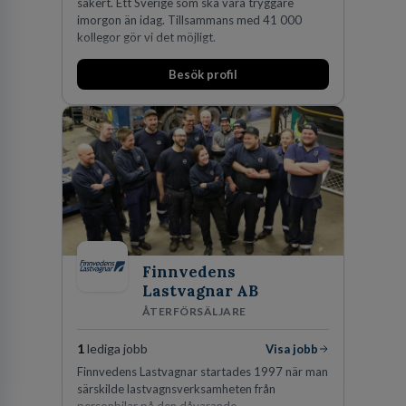
säkert. Ett Sverige som ska vara tryggare
imorgon än idag. Tillsammans med 41 000
kollegor gör vi det möjligt.
Besök profil
Finnvedens
Lastvagnar AB
ÅTERFÖRSÄLJARE
1
lediga jobb
Visa jobb
Finnvedens Lastvagnar startades 1997 när man
särskilde lastvagnsverksamheten från