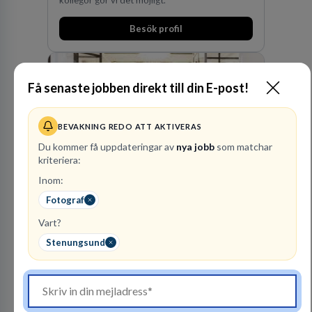
Besök profil
Få senaste jobben direkt till din E-post!
BEVAKNING REDO ATT AKTIVERAS
Du kommer få uppdateringar av
nya jobb
som matchar
kriteriera:
Kommuninvest
Inom:
KOMMUNFINANSIERING
Fotograf
Vart?
1
lediga jobb
Visa jobb
Stenungsund
Kommuninvest är en medlemsorganisation som
utifrån en kommunal värdegrund verkningsfullt
företräder den kommunala sektorn i
finansieringsfrågor.
Besök profil