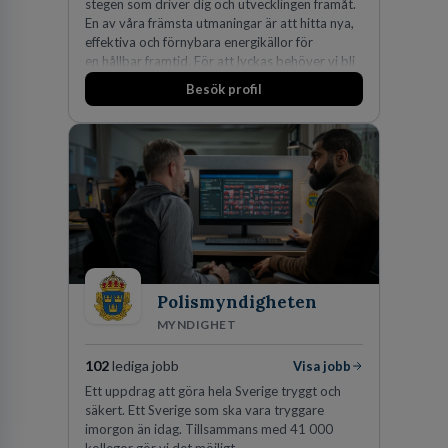
stegen som driver dig och utvecklingen framåt.
En av våra främsta utmaningar är att hitta nya,
effektiva och förnybara energikällor för
en hållbar framtid. För att lyckas behöver vi bli
fler medarbetare som vill göra skillnad.
Besök profil
Polismyndigheten
MYNDIGHET
102
lediga jobb
Visa jobb
Ett uppdrag att göra hela Sverige tryggt och
säkert. Ett Sverige som ska vara tryggare
imorgon än idag. Tillsammans med 41 000
kollegor gör vi det möjligt.