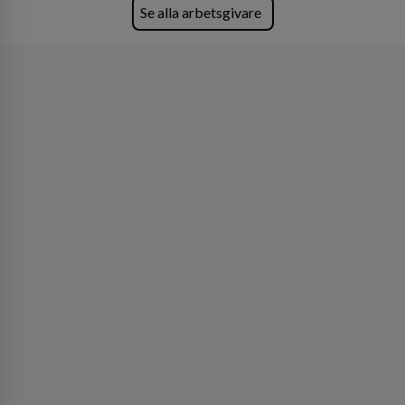
företagets viktigaste tillgångar.
Se alla arbetsgivare