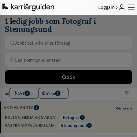
Logga in
1 ledig jobb som Fotograf i
Stenungsund
Sök
Ort
Yrke
1
1
AKTIVA FILTER
2
Rensa alla
Fotograf
KULTUR, MEDIA OCH ARKIV
Stenungsund
VÄSTRA GÖTALANDS LÄN