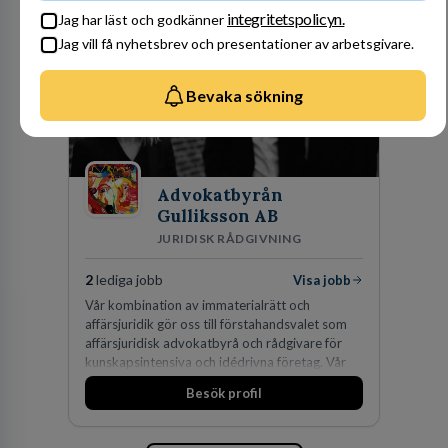
integritetspolicyn.
Jag har läst och godkänner
Jag vill få nyhetsbrev och presentationer av arbetsgivare.
Bevaka sökning
Advokatbyrån
Gulliksson AB
JURIDISK RÅDGIVNING
2
lediga jobb
Visa jobb
Vår kombination av immaterialrätt och
affärsjuridik gör oss till förstahandsvalet som
affärsjuridisk advokatbyrå och rådgivare för
kunskapsintensiva och idédrivna företag. Vår
expertis inom IP-tillgångar har gett oss en
Besök profil
marknadsledande position. Våra klienter väljer
oss för den kompetens som krävs för att
skydda, utveckla och kommersialisera