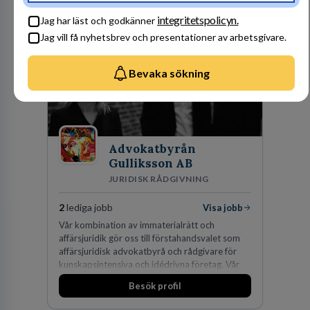
Besök profil
affärsjuridikens alla områden och vi har några
integritetspolicyn.
Jag har läst och godkänner
av världens ledande bolag som klienter. Med
Jag vill få nyhetsbrev och presentationer av arbetsgivare.
fler än 450 jurister på fem kontor i Stockholm,
Köpenhamn, Århus, Oslo och Helsingfors kan vi
på DLA Piper erbjuda våra klienter en unik,
Bevaka sökning
effektiv och gränsöverskridande nordisk
expertis. På vårt kontor i centrala Stockholm är
vi idag drygt 240 medarbetare.
Advokatbyrån
Gulliksson AB
JURIDISK RÅDGIVNING
2
lediga jobb
Visa jobb
Vår kombination av immaterialrätt och
affärsjuridik gör oss till förstahandsvalet som
affärsjuridisk advokatbyrå och rådgivare för
kunskapsintensiva och idédrivna företag. Vår
expertis inom IP-tillgångar har gett oss en
Besök profil
marknadsledande position. Våra klienter väljer
oss för den kompetens som krävs för att