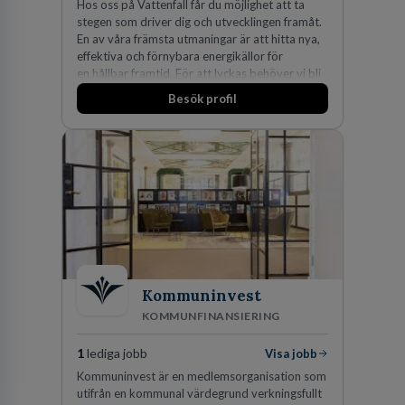
Hos oss på Vattenfall får du möjlighet att ta
stegen som driver dig och utvecklingen framåt.
En av våra främsta utmaningar är att hitta nya,
effektiva och förnybara energikällor för
en hållbar framtid. För att lyckas behöver vi bli
fler medarbetare som vill göra skillnad.
Besök profil
Kommuninvest
KOMMUNFINANSIERING
1
lediga jobb
Visa jobb
Kommuninvest är en medlemsorganisation som
utifrån en kommunal värdegrund verkningsfullt