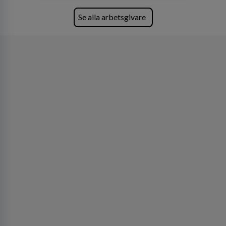
skydda, utveckla och kommersialisera
företagets viktigaste tillgångar.
Se alla arbetsgivare