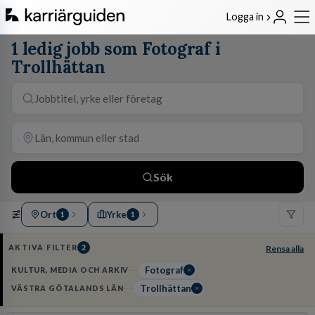
Logga in
1 ledig jobb som Fotograf i
Trollhättan
Sök
Ort
Yrke
1
1
AKTIVA FILTER
2
Rensa alla
Fotograf
KULTUR, MEDIA OCH ARKIV
Trollhättan
VÄSTRA GÖTALANDS LÄN