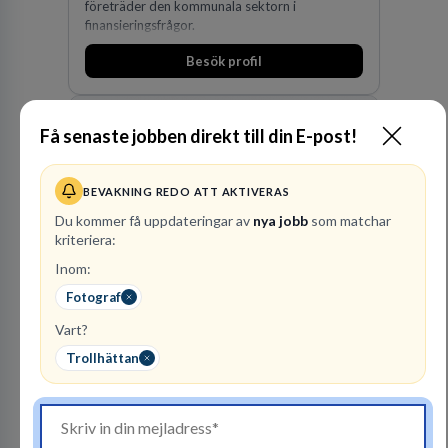
företräder den kommunala sektorn i
finansieringsfrågor.
Besök profil
Få senaste jobben direkt till din E-post!
BEVAKNING REDO ATT AKTIVERAS
Du kommer få uppdateringar av
nya jobb
som matchar
kriteriera:
Inom:
Advokatfirma DLA
Fotograf
Piper Sweden KB
ADVOKATBYRÅER
Vart?
Trollhättan
1
lediga jobb
Visa jobb
DLA Piper är en av världens största
advokatbyråer med kontor i över 40 länder i
Amerika, Europa, Mellanöstern, Afrika, Asien
och Oceanien. Vi är specialister inom