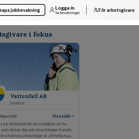
Logga in
kapa jobbevakning
För arbetsgivare
Se bevakningar
sgivare i fokus
Vattenfall AB
ENERGI
diga jobb
Visa jobb
s på Vattenfall får du möjlighet att ta
 som driver dig och utvecklingen framåt.
våra främsta utmaningar är att hitta nya,