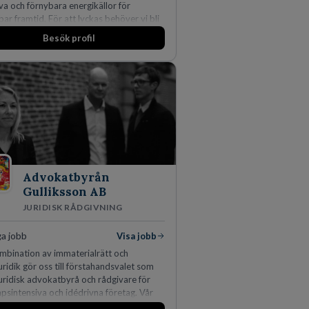
iva och förnybara energikällor för
bar framtid. För att lyckas behöver vi bli
edarbetare som vill göra skillnad.
Besök profil
Advokatbyrån
Gulliksson AB
JURIDISK RÅDGIVNING
ga jobb
Visa jobb
mbination av immaterialrätt och
uridik gör oss till förstahandsvalet som
juridisk advokatbyrå och rådgivare för
psintensiva och idédrivna företag. Vår
is inom IP-tillgångar har gett oss en