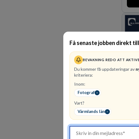
markna
oss fö
skydda
företag
Få senaste jobben direkt til
BEVAKNING REDO ATT AKTIV
Du kommer få uppdateringar av
n
kriteriera:
Inom:
Fotograf
1
ledi
Vart?
DLA Pi
advoka
Värmlands län
Amerik
och Oc
affärs
av vär