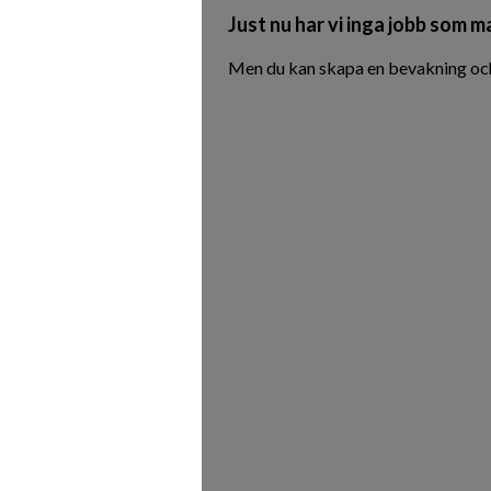
Just nu har vi inga jobb som m
Men du kan skapa en bevakning och 