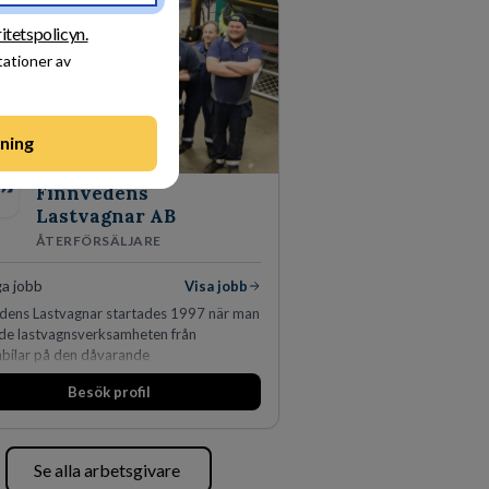
n 450 jurister på fem kontor i Stockholm,
amn, Århus, Oslo och Helsingfors kan vi
ritetspolicyn.
 Piper erbjuda våra klienter en unik,
tationer av
iv och gränsöverskridande nordisk
is. På vårt kontor i centrala Stockholm är
g drygt 240 medarbetare.
ning
Finnvedens
Lastvagnar AB
ÅTERFÖRSÄLJARE
ga jobb
Visa jobb
dens Lastvagnar startades 1997 när man
lde lastvagnsverksamheten från
bilar på den dåvarande
nläggningen i Värnamo. Sedan dess har
Besök profil
panderat kraftigt genom ett antal
v i närliggande distrikt.Idag är bolaget
örsta privata återförsäljaren av Volvo
gnar och finns representerade på 20
Se alla arbetsgivare
 södra Sverige.