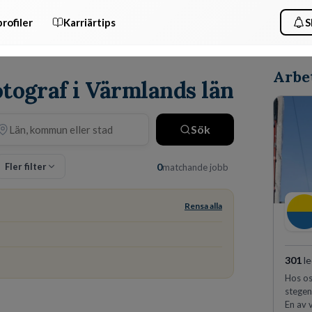
rofiler
Karriärtips
S
Arbet
otograf i Värmlands län
Sök
Fler filter
0
matchande jobb
Rensa alla
301
le
Hos os
stegen
En av 