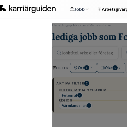
Jobb
Arbetsgivarp
Hem
Lediga jobb
Fotograf
Värmlands län
lediga jobb som F
Ort
Yrke
FILTER:
1
1
AKTIVA FILTER
2
KULTUR, MEDIA OCH ARKIV
Fotograf
REGION
Värmlands län