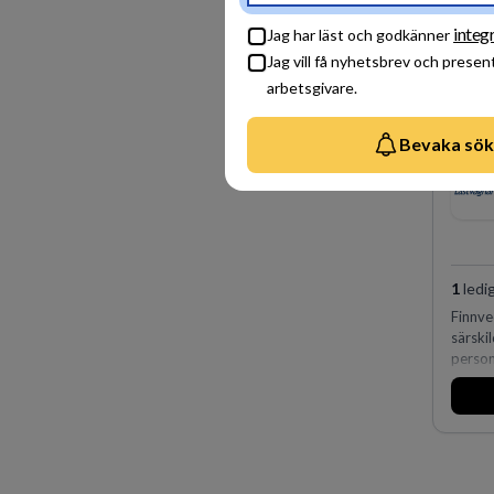
fler ä
Köpenh
integ
Jag har läst och godkänner
på DLA
Jag vill få nyhetsbrev och presen
effekt
expert
arbetsgivare.
vi ida
Bevaka sök
1
ledi
Finnve
särski
person
huvuda
man ex
förvär
den st
Lastva
orter i