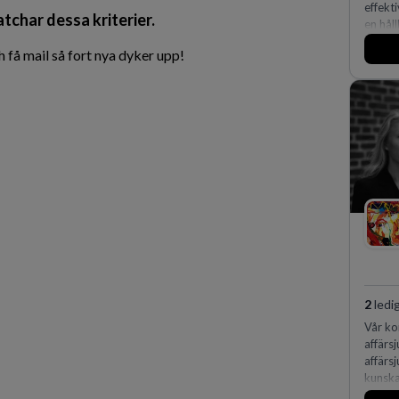
effekt
atchar dessa kriterier.
en håll
fler m
få mail så fort nya dyker upp!
2
ledi
Vår ko
affärsj
affärs
kunska
expert