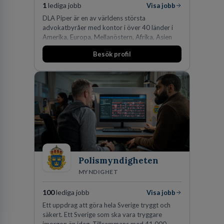
1
lediga jobb
Visa jobb
DLA Piper är en av världens största
advokatbyråer med kontor i över 40 länder i
Amerika, Europa, Mellanöstern, Afrika, Asien
och Oceanien. Vi är specialister inom
Besök profil
affärsjuridikens alla områden och vi har några
av världens ledande bolag som klienter. Med
fler än 450 jurister på fem kontor i Stockholm,
Köpenhamn, Århus, Oslo och Helsingfors kan vi
på DLA Piper erbjuda våra klienter en unik,
effektiv och gränsöverskridande nordisk
expertis. På vårt kontor i centrala Stockholm är
vi idag drygt 240 medarbetare.
Polismyndigheten
MYNDIGHET
100
lediga jobb
Visa jobb
Ett uppdrag att göra hela Sverige tryggt och
säkert. Ett Sverige som ska vara tryggare
imorgon än idag. Tillsammans med 41 000