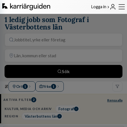
Logga in
1 ledig jobb som Fotograf i
Västerbottens län
Sök
Ort
Yrke
1
1
AKTIVA FILTER
2
Rensa alla
Fotograf
KULTUR, MEDIA OCH ARKIV
Västerbottens län
REGION