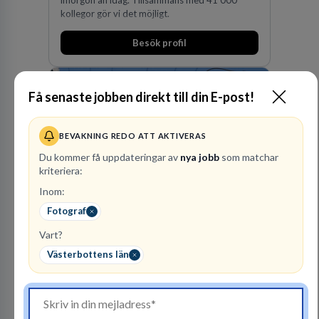
kollegor gör vi det möjligt.
Besök profil
Få senaste jobben direkt till din E-post!
BEVAKNING REDO ATT AKTIVERAS
Du kommer få uppdateringar av
nya jobb
som matchar
kriteriera:
Vattenfall AB
Inom:
ENERGI
Fotograf
Vart?
296
lediga jobb
Visa jobb
Hos oss på Vattenfall får du möjlighet att ta
Västerbottens län
stegen som driver dig och utvecklingen framåt.
En av våra främsta utmaningar är att hitta nya,
effektiva och förnybara energikällor för
en hållbar framtid. För att lyckas behöver vi bli