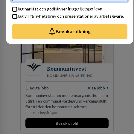
fler medarbetare som vill göra skillnad.
Besök profil
integritetspolicyn.
Jag har läst och godkänner
Jag vill få nyhetsbrev och presentationer av arbetsgivare.
Bevaka sökning
Kommuninvest
KOMMUNFINANSIERING
1
lediga jobb
Visa jobb
Kommuninvest är en medlemsorganisation som
utifrån en kommunal värdegrund verkningsfullt
företräder den kommunala sektorn i
finansieringsfrågor.
Besök profil