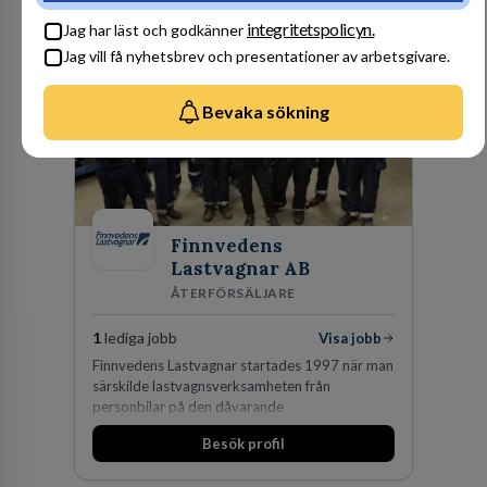
Besök profil
marknadsledande position. Våra klienter väljer
integritetspolicyn.
Jag har läst och godkänner
oss för den kompetens som krävs för att
Jag vill få nyhetsbrev och presentationer av arbetsgivare.
skydda, utveckla och kommersialisera
företagets viktigaste tillgångar.
Bevaka sökning
Finnvedens
Lastvagnar AB
ÅTERFÖRSÄLJARE
1
lediga jobb
Visa jobb
Finnvedens Lastvagnar startades 1997 när man
särskilde lastvagnsverksamheten från
personbilar på den dåvarande
huvudanläggningen i Värnamo. Sedan dess har
Besök profil
man expanderat kraftigt genom ett antal
förvärv i närliggande distrikt.Idag är bolaget