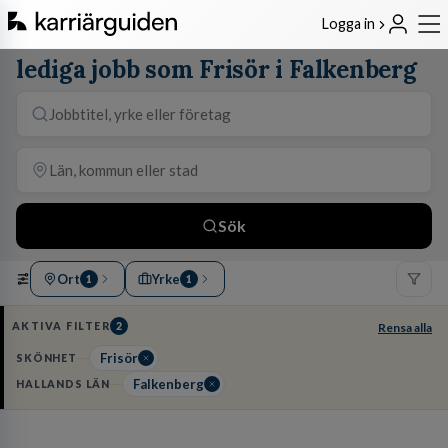
Logga in
lediga jobb som Frisör i Falkenberg
Sök
Ort
Yrke
1
1
AKTIVA FILTER
2
Rensa alla
Frisör
SKÖNHET
Falkenberg
HALLANDS LÄN