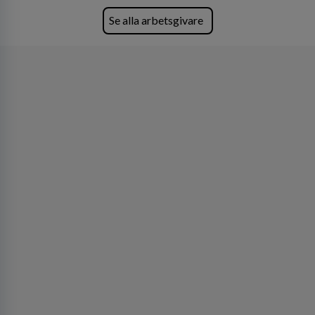
den största privata återförsäljaren av Volvo
Lastvagnar och finns representerade på 20
Se alla arbetsgivare
orter i södra Sverige.