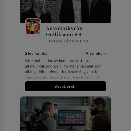
Advokatbyrån
Gulliksson AB
JURIDISK RÅDGIVNING
2
lediga jobb
Visa jobb
Vår kombination av immaterialrätt och
affärsjuridik gör oss till förstahandsvalet som
affärsjuridisk advokatbyrå och rådgivare för
kunskapsintensiva och idédrivna företag. Vår
expertis inom IP-tillgångar har gett oss en
Besök profil
marknadsledande position. Våra klienter väljer
oss för den kompetens som krävs för att
skydda, utveckla och kommersialisera
företagets viktigaste tillgångar.