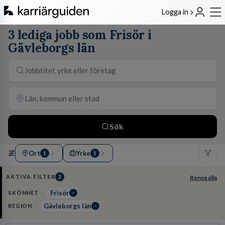
Logga in
3 lediga jobb som Frisör i
Gävleborgs län
Sök
Ort
Yrke
1
1
AKTIVA FILTER
2
Rensa alla
Frisör
SKÖNHET
Gävleborgs län
REGION