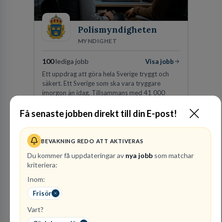
Polismyndigheten
MYNDIGHET
100
lediga jobb
Visa jobb
Ett uppdrag att göra hela Sverige tryggt och
säkert. Ett Sverige som ska vara tryggare
imorgon än idag. Tillsammans med 41 000
kollegor gör vi det möjligt.
Få senaste jobben direkt till din E-post!
Besök profil
BEVAKNING REDO ATT AKTIVERAS
Du kommer få uppdateringar av
nya jobb
som matchar
kriteriera:
Inom:
Frisör
Vart?