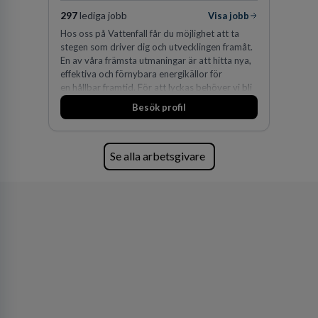
297
lediga jobb
Visa jobb
Hos oss på Vattenfall får du möjlighet att ta
stegen som driver dig och utvecklingen framåt.
En av våra främsta utmaningar är att hitta nya,
effektiva och förnybara energikällor för
en hållbar framtid. För att lyckas behöver vi bli
fler medarbetare som vill göra skillnad.
Besök profil
Se alla arbetsgivare