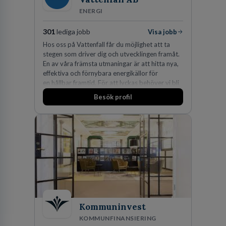
ENERGI
301
lediga jobb
Visa jobb
Hos oss på Vattenfall får du möjlighet att ta
stegen som driver dig och utvecklingen framåt.
En av våra främsta utmaningar är att hitta nya,
effektiva och förnybara energikällor för
en hållbar framtid. För att lyckas behöver vi bli
fler medarbetare som vill göra skillnad.
Besök profil
Kommuninvest
KOMMUNFINANSIERING