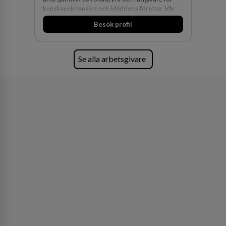
kunskapsintensiva och idédrivna företag. Vår
expertis inom IP-tillgångar har gett oss en
Besök profil
marknadsledande position. Våra klienter väljer
oss för den kompetens som krävs för att
skydda, utveckla och kommersialisera
företagets viktigaste tillgångar.
Se alla arbetsgivare