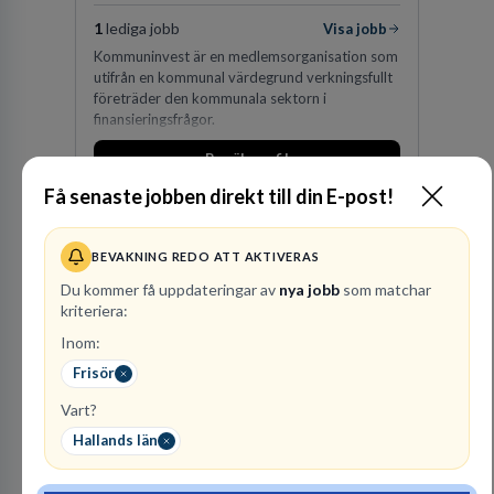
1
lediga jobb
Visa jobb
Kommuninvest är en medlemsorganisation som
utifrån en kommunal värdegrund verkningsfullt
företräder den kommunala sektorn i
finansieringsfrågor.
Besök profil
Få senaste jobben direkt till din E-post!
BEVAKNING REDO ATT AKTIVERAS
Du kommer få uppdateringar av
nya jobb
som matchar
kriteriera:
Inom:
Frisör
Polismyndigheten
Vart?
MYNDIGHET
Hallands län
99
lediga jobb
Visa jobb
Ett uppdrag att göra hela Sverige tryggt och