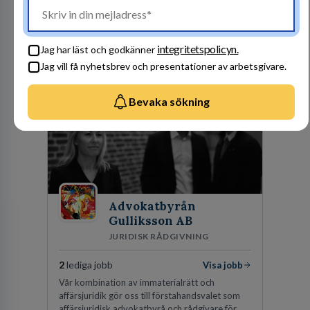
säkert. Ett Sverige som ska vara tryggare
imorgon än idag. Tillsammans med 41 000
kollegor gör vi det möjligt.
integritetspolicyn.
Jag har läst och godkänner
Jag vill få nyhetsbrev och presentationer av arbetsgivare.
Besök profil
Bevaka sökning
Advokatbyrån
Gulliksson AB
JURIDISK RÅDGIVNING
2
lediga jobb
Visa jobb
Vår kombination av immaterialrätt och
affärsjuridik gör oss till förstahandsvalet som
affärsjuridisk advokatbyrå och rådgivare för