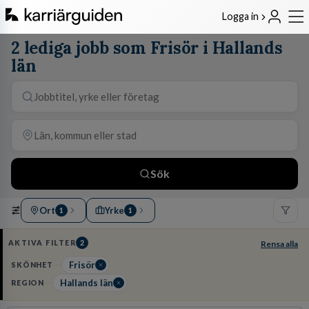
Logga in
2 lediga jobb som Frisör i Hallands
län
Sök
Ort
Yrke
1
1
AKTIVA FILTER
2
Rensa alla
Frisör
SKÖNHET
Hallands län
REGION