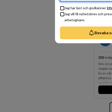
fler än 4
Köpenhamn
int
Jag har läst och godkänner
på DLA Pi
Jag vill få nyhetsbrev och pre
effektiv 
expertis.
arbetsgivare.
vi idag 
Bevaka s
305
ledi
Hos oss p
stegen so
En av vår
effektiva
en hållba
fler meda