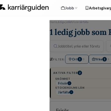
Jobb
Arbetsgivarp
Hem
Lediga jobb
Frisör
Järfälla
1 ledig jobb som F
Ort
Yrke
FILTER:
1
1
AKTIVA FILTER
2
SKÖNHET
Frisör
STOCKHOLMS LÄN
Järfälla
Frisör