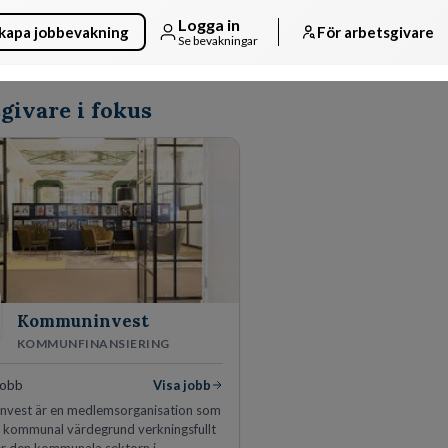
Logga in
kapa jobbevakning
För arbetsgivare
Se bevakningar
givare i fokus
Kommuninvest
KOMMUNFINANSIERING
jobb
Visa jobb
vest är en medlemsorganisation som
n kommunal värdegrund verkningsfullt