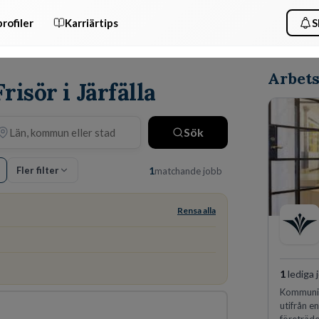
rofiler
Karriärtips
S
Arbets
risör i Järfälla
Sök
Fler filter
1
matchande jobb
Rensa alla
1
lediga 
Kommunin
utifrån e