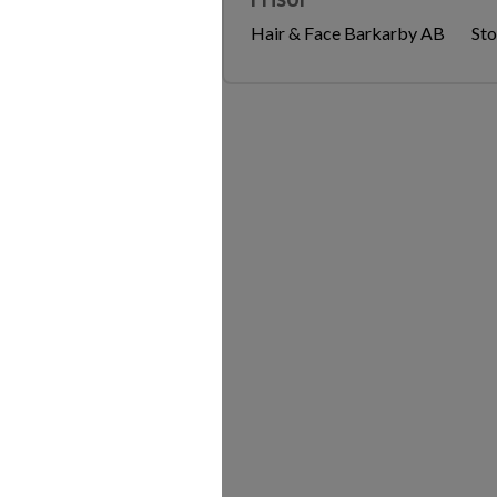
Hair & Face Barkarby AB
Sto