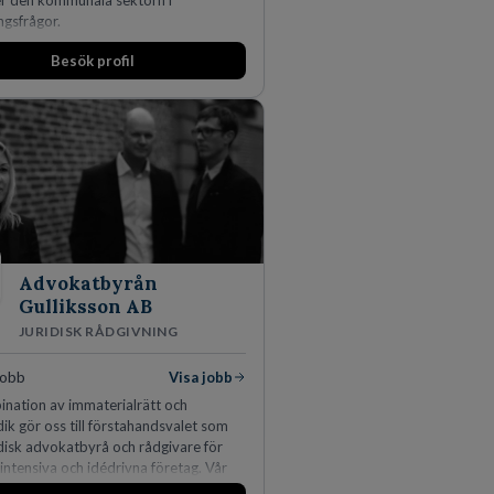
er den kommunala sektorn i
ngsfrågor.
Besök profil
Advokatbyrån
Gulliksson AB
JURIDISK RÅDGIVNING
jobb
Visa jobb
nation av immaterialrätt och
idik gör oss till förstahandsvalet som
idisk advokatbyrå och rådgivare för
ntensiva och idédrivna företag. Vår
inom IP-tillgångar har gett oss en