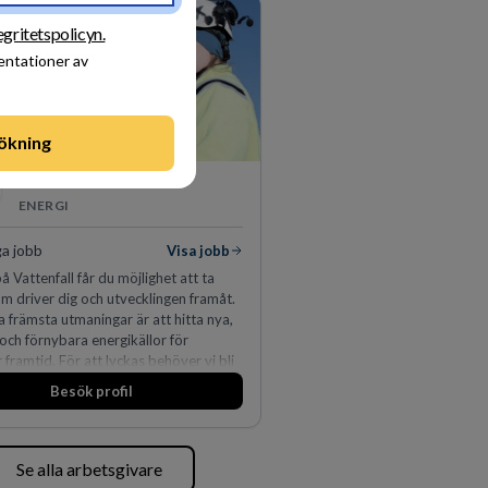
50 jurister på fem kontor i Stockholm,
, Århus, Oslo och Helsingfors kan vi
egritetspolicyn.
per erbjuda våra klienter en unik,
sentationer av
och gränsöverskridande nordisk
 På vårt kontor i centrala Stockholm är
drygt 240 medarbetare.
ökning
Vattenfall AB
ENERGI
ga jobb
Visa jobb
å Vattenfall får du möjlighet att ta
m driver dig och utvecklingen framåt.
a främsta utmaningar är att hitta nya,
 och förnybara energikällor för
r framtid. För att lyckas behöver vi bli
rbetare som vill göra skillnad.
Besök profil
Se alla arbetsgivare