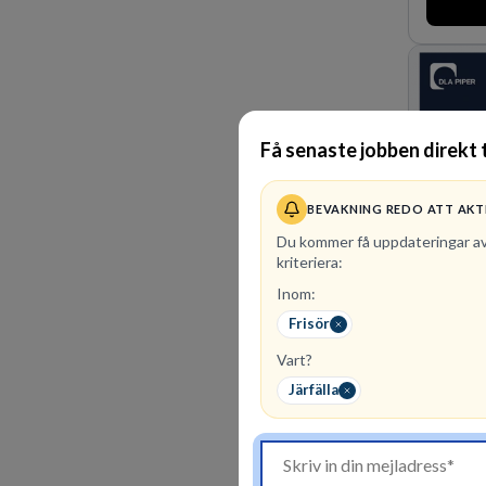
marknadsl
oss för d
skydda, 
företagets
Få senaste jobben direkt t
BEVAKNING REDO ATT AKT
Du kommer få uppdateringar a
kriteriera:
Inom:
Frisör
1
lediga 
Vart?
DLA Piper
advokatby
Järfälla
Amerika, 
och Ocean
affärsjur
av världe