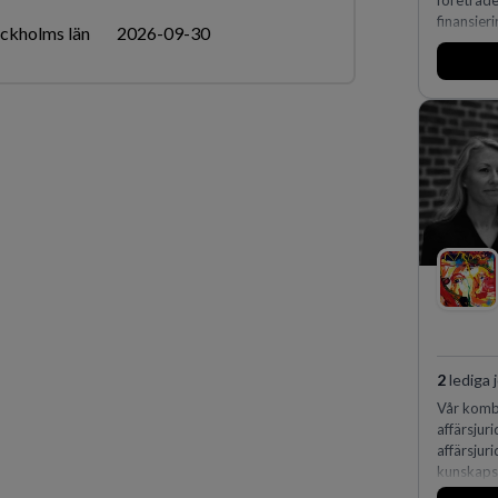
företräd
finansieri
ckholms län
2026-09-30
2
lediga 
Vår kombi
affärsjur
affärsjur
kunskapsi
expertis 