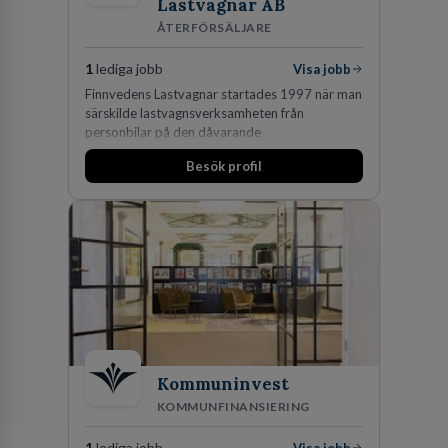
Lastvagnar AB
ÅTERFÖRSÄLJARE
1
lediga jobb
Visa jobb
Finnvedens Lastvagnar startades 1997 när man
särskilde lastvagnsverksamheten från
personbilar på den dåvarande
huvudanläggningen i Värnamo. Sedan dess har
Besök profil
man expanderat kraftigt genom ett antal
förvärv i närliggande distrikt.Idag är bolaget
den största privata återförsäljaren av Volvo
Lastvagnar och finns representerade på 20
orter i södra Sverige.
Kommuninvest
KOMMUNFINANSIERING
1
lediga jobb