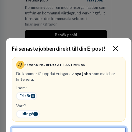
Visa jobb
Kommuninvest är en medlemsorganisation som
utifrån en kommunal värdegrund verkningsfullt
företräder den kommunala sektorn i
finansieringsfrågor.
Besök profil
Få senaste jobben direkt till din E-post!
BEVAKNING REDO ATT AKTIVERAS
Du kommer få uppdateringar av
nya jobb
som matchar
kriteriera:
Inom:
Advokatbyrån
Frisör
Gulliksson AB
Vart?
JURIDISK RÅDGIVNING
Lidingö
2
lediga jobb
Visa jobb
Vår kombination av immaterialrätt och