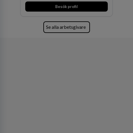
och Oceanien. Vi är specialister inom
Besök profil
affärsjuridikens alla områden och vi har några
av världens ledande bolag som klienter. Med
fler än 450 jurister på fem kontor i Stockholm,
Köpenhamn, Århus, Oslo och Helsingfors kan vi
Se alla arbetsgivare
på DLA Piper erbjuda våra klienter en unik,
effektiv och gränsöverskridande nordisk
expertis. På vårt kontor i centrala Stockholm är
vi idag drygt 240 medarbetare.