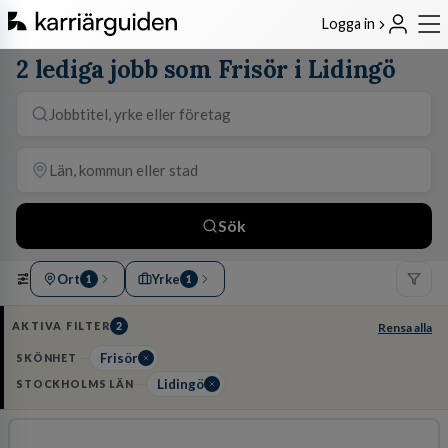
Logga in
2 lediga jobb som Frisör i Lidingö
Sök
Ort
Yrke
1
1
AKTIVA FILTER
2
Rensa alla
Frisör
SKÖNHET
Lidingö
STOCKHOLMS LÄN