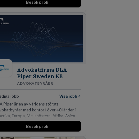
Besök profil
rknadsledande position. Våra klienter väljer
s för den kompetens som krävs för att
ydda, utveckla och kommersialisera
etagets viktigaste tillgångar.
Advokatfirma DLA
Piper Sweden KB
ADVOKATBYRÅER
ediga jobb
Visa jobb
A Piper är en av världens största
vokatbyråer med kontor i över 40 länder i
erika, Europa, Mellanöstern, Afrika, Asien
h Oceanien. Vi är specialister inom
Besök profil
färsjuridikens alla områden och vi har några
 världens ledande bolag som klienter. Med