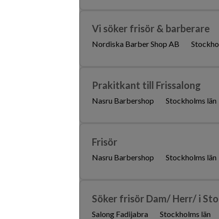
Vi söker frisör & barberare
Nordiska Barber Shop AB
Stockho
Prakitkant till Frissalong
Nasru Barbershop
Stockholms län
Frisör
Nasru Barbershop
Stockholms län
Söker frisör Dam/ Herr/ i St
Salong Fadijabra
Stockholms län