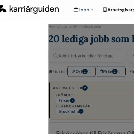
Jobb
Arbetsgivarp
Hem
Lediga jobb
Frisör
Stockholm
20 lediga jobb som 
Ort
Yrke
Fl
FILTER:
1
1
AKTIVA FILTER
2
SKÖNHET
Frisör
STOCKHOLMS LÄN
Stockholm
Frisör sökes till Frisörerna O