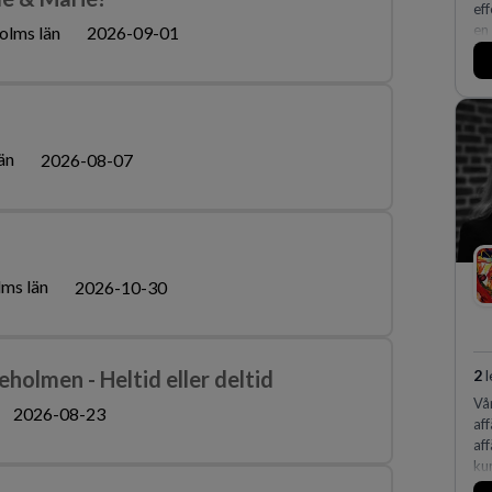
ef
en 
olms län
2026-09-01
fle
än
2026-08-07
ms län
2026-10-30
2
l
ljeholmen - Heltid eller deltid
Vå
2026-08-23
aff
af
ku
exp