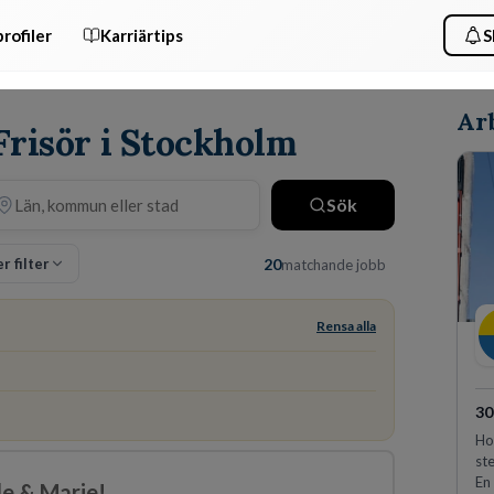
rofiler
Karriärtips
S
Arb
Frisör i Stockholm
Sök
er filter
20
matchande jobb
Rensa alla
30
Hos
st
En
lle & Marie!