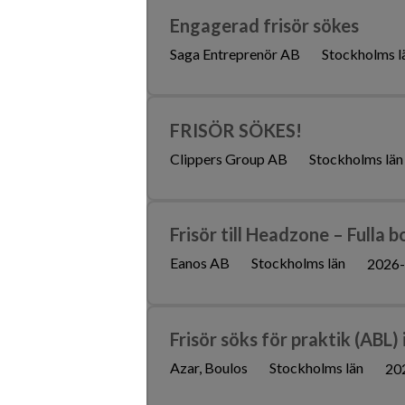
Engagerad frisör sökes
Saga Entreprenör AB
Stockholms l
FRISÖR SÖKES!
Clippers Group AB
Stockholms län
Frisör till Headzone – Fulla 
Eanos AB
Stockholms län
2026-
Frisör söks för praktik (ABL
Azar, Boulos
Stockholms län
20