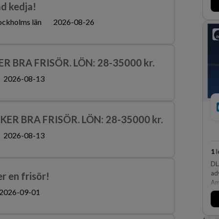
ad kedja!
ma
os
ockholms län
2026-08-26
sk
för
 BRA FRISÖR. LÖN: 28-35000 kr.
2026-08-13
R BRA FRISÖR. LÖN: 28-35000 kr.
2026-08-13
1
l
DL
ad
r en frisör!
Am
2026-09-01
oc
af
av