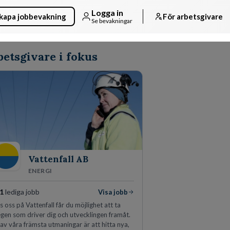
Logga in
kapa jobbevakning
För arbetsgivare
Se bevakningar
etsgivare i fokus
Vattenfall AB
ENERGI
1
lediga jobb
Visa jobb
 oss på Vattenfall får du möjlighet att ta
egen som driver dig och utvecklingen framåt.
 av våra främsta utmaningar är att hitta nya,