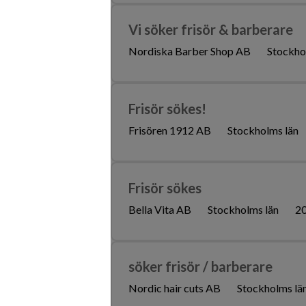
Vi söker frisör & barberare
Nordiska Barber Shop AB
Stockho
Frisör sökes!
Frisören 1912 AB
Stockholms län
Frisör sökes
Bella Vita AB
Stockholms län
2
söker frisör / barberare
Nordic hair cuts AB
Stockholms lä