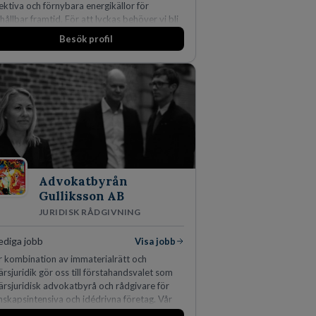
fektiva och förnybara energikällor för
hållbar framtid. För att lyckas behöver vi bli
r medarbetare som vill göra skillnad.
Besök profil
Advokatbyrån
Gulliksson AB
JURIDISK RÅDGIVNING
ediga jobb
Visa jobb
r kombination av immaterialrätt och
ärsjuridik gör oss till förstahandsvalet som
färsjuridisk advokatbyrå och rådgivare för
nskapsintensiva och idédrivna företag. Vår
ertis inom IP-tillgångar har gett oss en