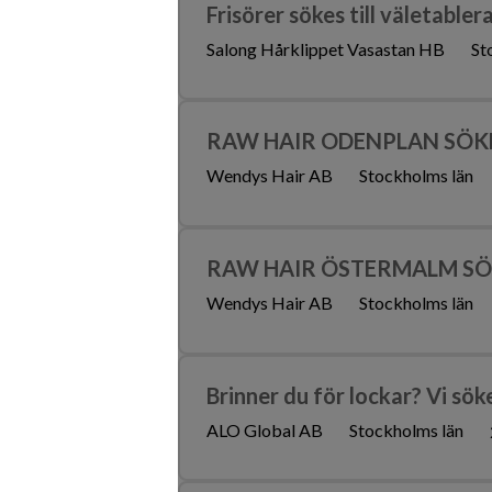
Frisörer sökes till väletabler
Salong Hårklippet Vasastan HB
St
RAW HAIR ODENPLAN SÖKER
Wendys Hair AB
Stockholms län
RAW HAIR ÖSTERMALM SÖKE
Wendys Hair AB
Stockholms län
Brinner du för lockar? Vi söke
ALO Global AB
Stockholms län