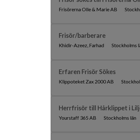
Frisörerna Olle & Marie AB
Stockh
Frisör/barberare
Khidir-Azeez, Farhad
Stockholms l
Erfaren Frisör Sökes
Klippoteket Zax 2000 AB
Stockhol
Herrfrisör till Hårklippet i Li
Yourstaff 365 AB
Stockholms län