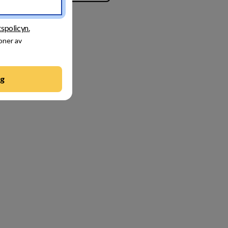
tspolicyn.
oner av
ng