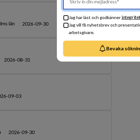
integrite
Jag har läst och godkänner
lms län
2026-09-30
Jag vill få nyhetsbrev och presentati
arbetsgivare.
Bevaka sökni
2026-08-31
026-09-03
n
2026-09-30