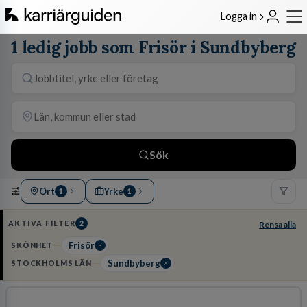
Logga in
1 ledig jobb som Frisör i Sundbyberg
Sök
Ort
Yrke
1
1
AKTIVA FILTER
2
Rensa alla
Frisör
SKÖNHET
Sundbyberg
STOCKHOLMS LÄN