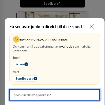
Besök profil
Få senaste jobben direkt till din E-post!
BEVAKNING REDO ATT AKTIVERAS
Du kommer få uppdateringar av
nya jobb
som matchar
kriteriera:
Kommuninvest
Inom:
KOMMUNFINANSIERING
Frisör
1
lediga jobb
Visa jobb
Vart?
Kommuninvest är en medlemsorganisation som
Sundbyberg
utifrån en kommunal värdegrund verkningsfullt
företräder den kommunala sektorn i
finansieringsfrågor.
Besök profil