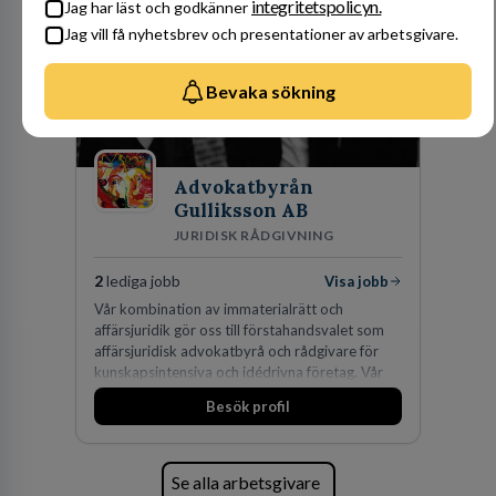
integritetspolicyn.
Jag har läst och godkänner
Jag vill få nyhetsbrev och presentationer av arbetsgivare.
Bevaka sökning
Advokatbyrån
Gulliksson AB
JURIDISK RÅDGIVNING
2
lediga jobb
Visa jobb
Vår kombination av immaterialrätt och
affärsjuridik gör oss till förstahandsvalet som
affärsjuridisk advokatbyrå och rådgivare för
kunskapsintensiva och idédrivna företag. Vår
expertis inom IP-tillgångar har gett oss en
Besök profil
marknadsledande position. Våra klienter väljer
oss för den kompetens som krävs för att
skydda, utveckla och kommersialisera
företagets viktigaste tillgångar.
Se alla arbetsgivare