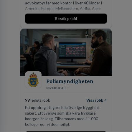
advokatbyråer med kontor i över 40 länder i
Amerika, Europa, Mellanöstern, Afrika, Asien
och Oceanien. Vi är specialister inom
Besök profil
affärsjuridikens alla områden och vi har några
av världens ledande bolag som klienter. Med
fler än 450 jurister på fem kontor i Stockholm,
Köpenhamn, Århus, Oslo och Helsingfors kan vi
på DLA Piper erbjuda våra klienter en unik,
effektiv och gränsöverskridande nordisk
expertis. På vårt kontor i centrala Stockholm är
vi idag drygt 240 medarbetare.
Polismyndigheten
MYNDIGHET
99
lediga jobb
Visa jobb
Ett uppdrag att göra hela Sverige tryggt och
säkert. Ett Sverige som ska vara tryggare
imorgon än idag. Tillsammans med 41 000
kollegor gör vi det möjligt.