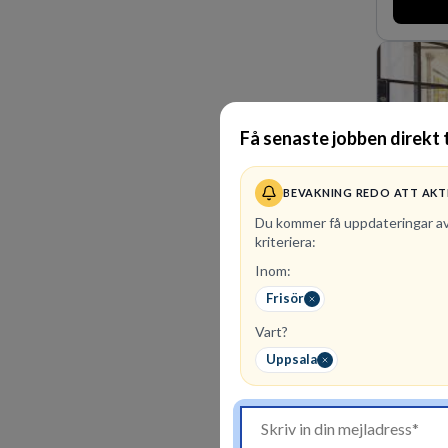
marknadsl
oss för d
skydda, 
företagets
Få senaste jobben direkt t
BEVAKNING REDO ATT AKT
Du kommer få uppdateringar a
kriteriera:
Inom:
1
lediga 
Frisör
Kommunin
Vart?
utifrån e
företräd
Uppsala
finansieri