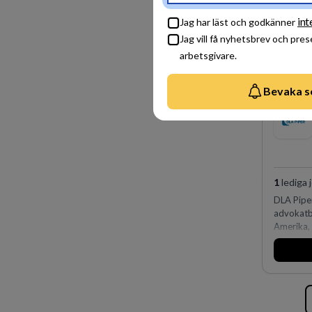
int
Jag har läst och godkänner
Jag vill få nyhetsbrev och pre
arbetsgivare.
Bevaka s
1
lediga 
DLA Piper
advokatby
Amerika, 
och Ocean
affärsjur
av världe
fler än 4
Köpenhamn
på DLA Pi