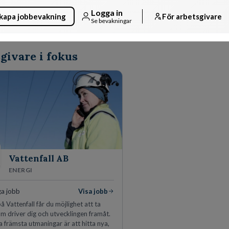
Logga in
kapa jobbevakning
För arbetsgivare
Se bevakningar
givare i fokus
Vattenfall AB
ENERGI
ga jobb
Visa jobb
å Vattenfall får du möjlighet att ta
m driver dig och utvecklingen framåt.
a främsta utmaningar är att hitta nya,