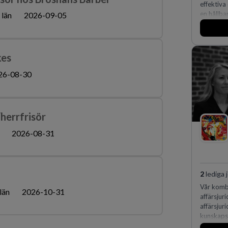
effektiva
en hållba
 län
2026-09-05
fler meda
kes
26-08-30
herrfrisör
2026-08-31
2
lediga 
Vår kombi
län
2026-10-31
affärsjur
affärsjur
kunskapsi
expertis 