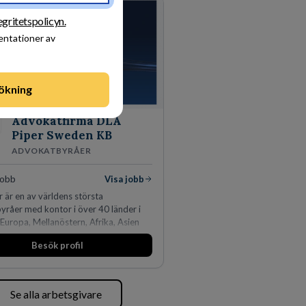
egritetspolicyn.
sentationer av
ökning
Advokatfirma DLA
Piper Sweden KB
ADVOKATBYRÅER
jobb
Visa jobb
 är en av världens största
råer med kontor i över 40 länder i
Europa, Mellanöstern, Afrika, Asien
ien. Vi är specialister inom
Besök profil
idikens alla områden och vi har några
ns ledande bolag som klienter. Med
50 jurister på fem kontor i Stockholm,
, Århus, Oslo och Helsingfors kan vi
Se alla arbetsgivare
per erbjuda våra klienter en unik,