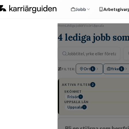
Jobb
Arbetsgivarp
Hem
Lediga jobb
Frisör
Uppsala
4 lediga jobb som
Ort
Yrke
FILTER:
1
1
AKTIVA FILTER
2
SKÖNHET
Frisör
UPPSALA LÄN
Uppsala
Bli en stjärna som herrf