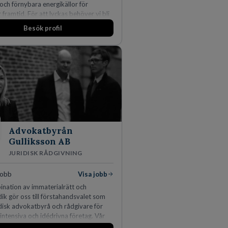
 och förnybara energikällor för
r framtid. För att lyckas behöver vi bli
rbetare som vill göra skillnad.
Besök profil
Advokatbyrån
Gulliksson AB
JURIDISK RÅDGIVNING
jobb
Visa jobb
nation av immaterialrätt och
idik gör oss till förstahandsvalet som
idisk advokatbyrå och rådgivare för
ntensiva och idédrivna företag. Vår
inom IP-tillgångar har gett oss en