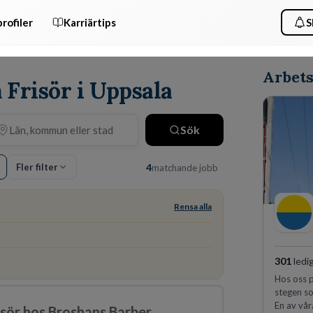
rofiler
Karriärtips
S
Arbets
 Frisör i Uppsala
Sök
Fler filter
4
matchande jobb
Rensa alla
301
ledi
Hos oss p
stegen so
En av vår
risör hos Broshans Barber