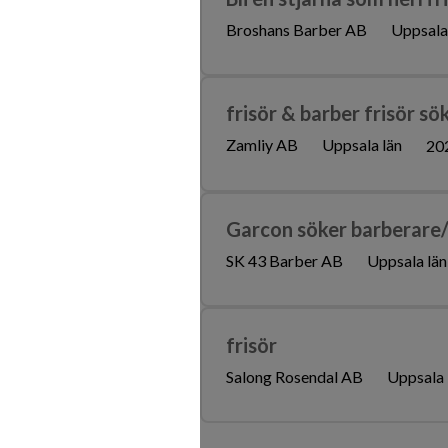
Broshans Barber AB
Uppsala
frisör & barber frisör sö
Zamliy AB
Uppsala län
20
Garcon söker barberare/
SK 43 Barber AB
Uppsala län
frisör
Salong Rosendal AB
Uppsala 