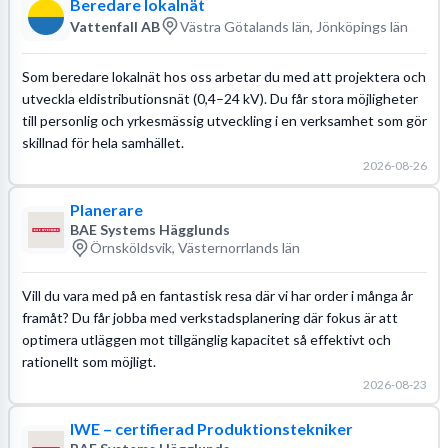
Beredare lokalnät
Vattenfall AB
Västra Götalands län, Jönköpings län
Som beredare lokalnät hos oss arbetar du med att projektera och
utveckla eldistributionsnät (0,4–24 kV). Du får stora möjligheter
till personlig och yrkesmässig utveckling i en verksamhet som gör
skillnad för hela samhället.
2026-08-26
Planerare
BAE Systems Hägglunds
Örnsköldsvik, Västernorrlands län
Vill du vara med på en fantastisk resa där vi har order i många år
framåt? Du får jobba med verkstadsplanering där fokus är att
optimera utläggen mot tillgänglig kapacitet så effektivt och
rationellt som möjligt.
2026-08-23
IWE – certifierad Produktionstekniker