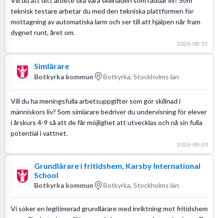
Vill du att ditt arbete ska vara skillnaden som räddar liv? Som
teknisk testare arbetar du med den tekniska plattformen för
mottagning av automatiska larm och ser till att hjälpen når fram
dygnet runt, året om.
2026-08-15
Simlärare
Botkyrka kommun
Botkyrka, Stockholms län
Vill du ha meningsfulla arbetsuppgifter som gör skillnad i
människors liv? Som simlärare bedriver du undervisning för elever
i årskurs 4-9 så att de får möjlighet att utvecklas och nå sin fulla
potential i vattnet.
2026-08-20
Grundlärare i fritidshem, Karsby International
School
Botkyrka kommun
Botkyrka, Stockholms län
Vi söker en legitimerad grundlärare med inriktning mot fritidshem