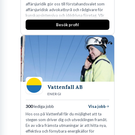
affärsjuridik gör oss till förstahandsvalet som
affärsjuridisk advokatbyrå och rådgivare för
kunskapsintensiva och idédrivna företag. Vår
expertis inom IP-tillgångar har gett oss en
Besök profil
marknadsledande position. Våra klienter väljer
oss för den kompetens som krävs för att
skydda, utveckla och kommersialisera
företagets viktigaste tillgångar.
Vattenfall AB
ENERGI
300
lediga jobb
Visa jobb
Hos oss på Vattenfall får du möjlighet att ta
stegen som driver dig och utvecklingen framåt.
En av våra främsta utmaningar är att hitta nya,
effektiva och förnybara energikällor för