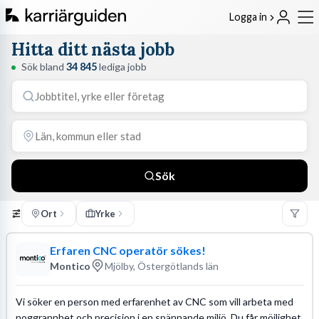
Logga in
Hitta ditt nästa jobb
Sök bland
34 845
lediga jobb
Sök
Ort
Yrke
Erfaren CNC operatör sökes!
Montico
Mjölby, Östergötlands län
Vi söker en person med erfarenhet av CNC som vill arbeta med
noggrannhet och precision i en spännande miljö. Du får möjlighet