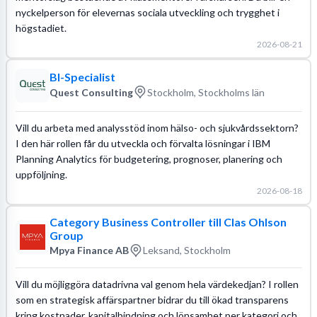
nyckelperson för elevernas sociala utveckling och trygghet i
högstadiet.
2026-08-21
BI-Specialist
Quest Consulting
Stockholm, Stockholms län
Vill du arbeta med analysstöd inom hälso- och sjukvårdssektorn?
I den här rollen får du utveckla och förvalta lösningar i IBM
Planning Analytics för budgetering, prognoser, planering och
uppföljning.
2026-08-18
Category Business Controller till Clas Ohlson
Group
Mpya Finance AB
Leksand, Stockholm
Vill du möjliggöra datadrivna val genom hela värdekedjan? I rollen
som en strategisk affärspartner bidrar du till ökad transparens
kring kostnader, kapitalbindning och lönsamhet per kategori och