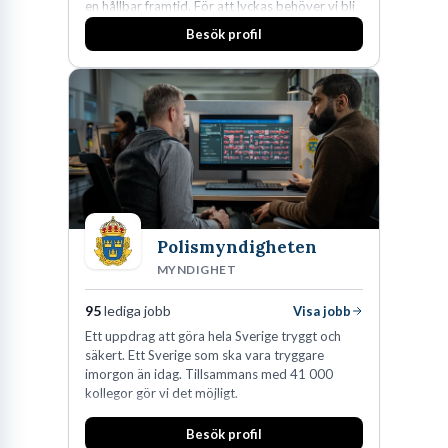
en hållbar framtid. För att lyckas behöver vi bli
fler medarbetare som vill göra skillnad.
Besök profil
Polismyndigheten
MYNDIGHET
95
lediga jobb
Visa jobb
Ett uppdrag att göra hela Sverige tryggt och
säkert. Ett Sverige som ska vara tryggare
imorgon än idag. Tillsammans med 41 000
kollegor gör vi det möjligt.
Besök profil