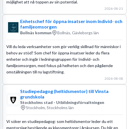
möjlighet att nå toppen av sin potential.
2026-08-21
Enhetschef för öppna insatser inom Individ- och
familjeomsorgen
Bollnäs kommun
Bollnäs, Gävleborgs län
Vill du leda verksamheter som gör verklig skillnad för människor i
behov av stöd? Som chef för öppna insatser leder du flera
enheter och ingår i ledningsgruppen för Individ- och
familjeomsorgen, med fokus på helheten och den pågående
omställningen till ny lagstiftning.
2026-08-08
Studiepedagog (heltidsmentor) till Vinsta
grundskola
Stockholms stad - Utbildningsförvaltningen
Stockholm, Stockholms län
Vi söker en studiepedagog: som heltidsmentor leder du ett
mentorslag bestående av klassmentorer i årskursen. Du blir en