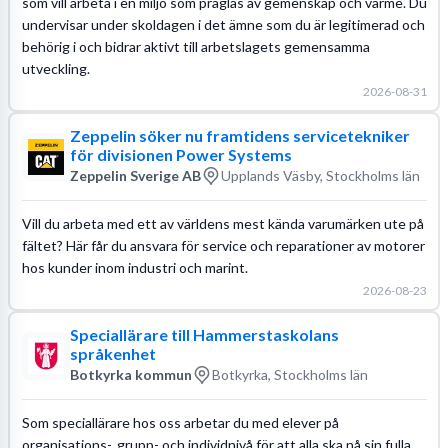
som vill arbeta i en miljö som präglas av gemenskap och värme. Du
undervisar under skoldagen i det ämne som du är legitimerad och
behörig i och bidrar aktivt till arbetslagets gemensamma
utveckling.
2026-08-31
Zeppelin söker nu framtidens servicetekniker
för divisionen Power Systems
Zeppelin Sverige AB
Upplands Väsby, Stockholms län
Vill du arbeta med ett av världens mest kända varumärken ute på
fältet? Här får du ansvara för service och reparationer av motorer
hos kunder inom industri och marint.
2026-08-23
Speciallärare till Hammerstaskolans
språkenhet
Botkyrka kommun
Botkyrka, Stockholms län
Som speciallärare hos oss arbetar du med elever på
organisations-, grupp- och individnivå för att alla ska nå sin fulla