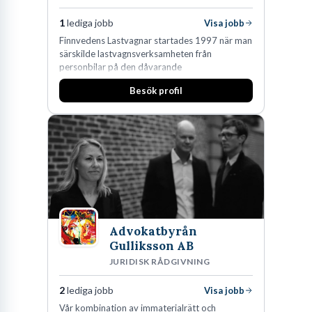
1
lediga jobb
Visa jobb
Finnvedens Lastvagnar startades 1997 när man
särskilde lastvagnsverksamheten från
personbilar på den dåvarande
huvudanläggningen i Värnamo. Sedan dess har
Besök profil
man expanderat kraftigt genom ett antal
förvärv i närliggande distrikt.Idag är bolaget
den största privata återförsäljaren av Volvo
Lastvagnar och finns representerade på 20
orter i södra Sverige.
Advokatbyrån
Gulliksson AB
JURIDISK RÅDGIVNING
2
lediga jobb
Visa jobb
Vår kombination av immaterialrätt och