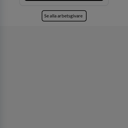
oss för den kompetens som krävs för att
skydda, utveckla och kommersialisera
företagets viktigaste tillgångar.
Se alla arbetsgivare