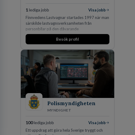
1
lediga jobb
Visa jobb
Finnvedens Lastvagnar startades 1997 när man
särskilde lastvagnsverksamheten från
personbilar på den dåvarande
huvudanläggningen i Värnamo. Sedan dess har
Besök profil
man expanderat kraftigt genom ett antal
förvärv i närliggande distrikt.Idag är bolaget
den största privata återförsäljaren av Volvo
Lastvagnar och finns representerade på 20
orter i södra Sverige.
Polismyndigheten
MYNDIGHET
100
lediga jobb
Visa jobb
Ett uppdrag att göra hela Sverige tryggt och