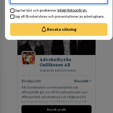
Besök profil
integritetspolicyn.
Jag har läst och godkänner
Jag vill få nyhetsbrev och presentationer av arbetsgivare.
Bevaka sökning
Advokatbyrån
Gulliksson AB
JURIDISK RÅDGIVNING
2
lediga jobb
Visa jobb
Vår kombination av immaterialrätt och
affärsjuridik gör oss till förstahandsvalet som
affärsjuridisk advokatbyrå och rådgivare för
kunskapsintensiva och idédrivna företag. Vår
expertis inom IP-tillgångar har gett oss en
Besök profil
marknadsledande position. Våra klienter väljer