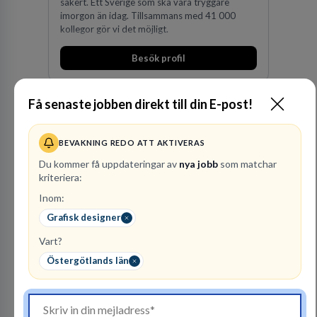
säkert. Ett Sverige som ska vara tryggare
imorgon än idag. Tillsammans med 41 000
kollegor gör vi det möjligt.
Besök profil
Få senaste jobben direkt till din E-post!
BEVAKNING REDO ATT AKTIVERAS
Du kommer få uppdateringar av
nya jobb
som matchar
kriteriera:
Inom:
Kommuninvest
Grafisk designer
KOMMUNFINANSIERING
Vart?
1
lediga jobb
Visa jobb
Östergötlands län
Kommuninvest är en medlemsorganisation som
utifrån en kommunal värdegrund verkningsfullt
företräder den kommunala sektorn i
finansieringsfrågor.