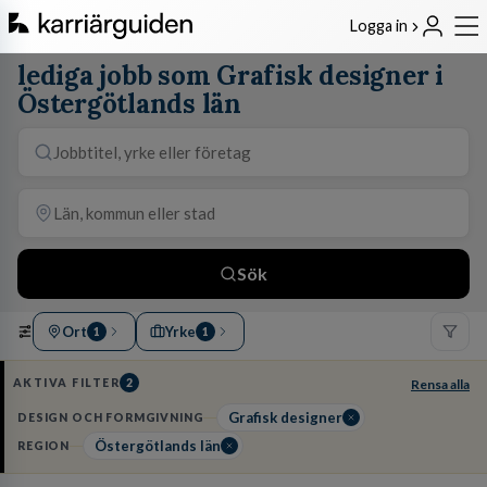
Logga in
lediga jobb som Grafisk designer i
Östergötlands län
Sök
Ort
Yrke
1
1
AKTIVA FILTER
2
Rensa alla
Grafisk designer
DESIGN OCH FORMGIVNING
Östergötlands län
REGION