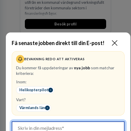
utifrån en kommunal värdegrund verkningsfullt
företräder den kommunala sektorn i
finansieringsfrågor.
Besök profil
Få senaste jobben direkt till din E-post!
BEVAKNING REDO ATT AKTIVERAS
Du kommer få uppdateringar av
nya jobb
som matchar
kriteriera:
Inom:
Polismyndigheten
Helikopterpilot
MYNDIGHET
Vart?
95
lediga jobb
Visa jobb
Värmlands län
Ett uppdrag att göra hela Sverige tryggt och
säkert. Ett Sverige som ska vara tryggare
imorgon än idag. Tillsammans med 41 000
kollegor gör vi det möjligt.