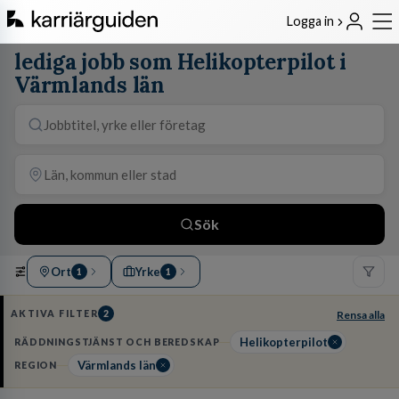
Logga in
lediga jobb som Helikopterpilot i
Värmlands län
Sök
Ort
Yrke
1
1
AKTIVA FILTER
2
Rensa alla
Helikopterpilot
RÄDDNINGSTJÄNST OCH BEREDSKAP
Värmlands län
REGION