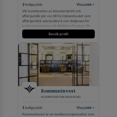
2
lediga jobb
Visa jobb
Vår kombination av immaterialrätt och
affärsjuridik gör oss till förstahandsvalet som
affärsjuridisk advokatbyrå och rådgivare för
kunskapsintensiva och idédrivna företag. Vår
expertis inom IP-tillgångar har gett oss en
Besök profil
marknadsledande position. Våra klienter väljer
oss för den kompetens som krävs för att
skydda, utveckla och kommersialisera
företagets viktigaste tillgångar.
Kommuninvest
KOMMUNFINANSIERING
1
lediga jobb
Visa jobb
Kommuninvest är en medlemsorganisation som