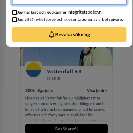
Besök profil
integritetspolicyn.
Jag har läst och godkänner
Jag vill få nyhetsbrev och presentationer av arbetsgivare.
Bevaka sökning
Vattenfall AB
ENERGI
300
lediga jobb
Visa jobb
Hos oss på Vattenfall får du möjlighet att ta
stegen som driver dig och utvecklingen framåt.
En av våra främsta utmaningar är att hitta nya,
effektiva och förnybara energikällor för
en hållbar framtid. För att lyckas behöver vi bli
fler medarbetare som vill göra skillnad.
Besök profil