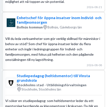
möjlighet att nå toppen av sin potential.
2026-08-21
Enhetschef för öppna insatser inom Individ- och
familjeomsorgen
Bollnäs kommun
Bollnäs, Gävleborgs län
Vill du leda verksamheter som gör verklig skillnad för människor i
behov av stöd? Som chef för öppna insatser leder du flera
enheter och ingår i ledningsgruppen för Individ- och
familjeomsorgen, med fokus på helheten och den pågående
omställningen till ny lagstiftning.
2026-08-08
Studiepedagog (heltidsmentor) till Vinsta
grundskola
Stockholms stad - Utbildningsförvaltningen
Stockholm, Stockholms län
Vi söker en studiepedagog: som heltidsmentor leder du ett
mentorslag bestående av klassmentorer i årskursen. Du blir en