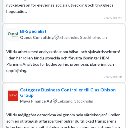
nyckelperson för elevernas sociala utveckling och trygghet i
högstadiet.
2026-08-21
BI-Specialist
Quest Consulting
Stockholm, Stockholms län
Vill du arbeta med analysstöd inom hälso- och sjukvårdssektorn?
I den här rollen får du utveckla och förvalta lösningar i IBM
Planning Analytics för budgetering, prognoser, planering och
uppföljning.
2026-08-18
Category Business Controller till Clas Ohlson
Group
Mpya Finance AB
Leksand, Stockholm
Vill du möjliggöra datadrivna val genom hela värdekedjan? I rollen
som en strategisk affärspartner bidrar du till ökad transparens
kring kostnader, kapitalbindning och lönsamhet per kategori och