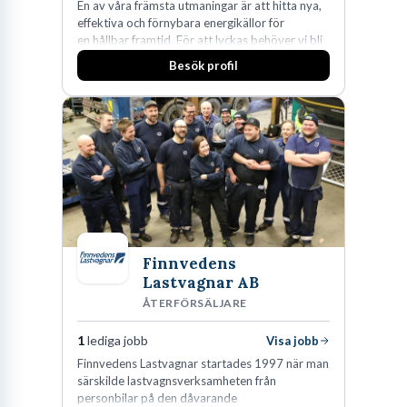
En av våra främsta utmaningar är att hitta nya,
effektiva och förnybara energikällor för
en hållbar framtid. För att lyckas behöver vi bli
fler medarbetare som vill göra skillnad.
Besök profil
Finnvedens
Lastvagnar AB
ÅTERFÖRSÄLJARE
1
lediga jobb
Visa jobb
Finnvedens Lastvagnar startades 1997 när man
särskilde lastvagnsverksamheten från
personbilar på den dåvarande