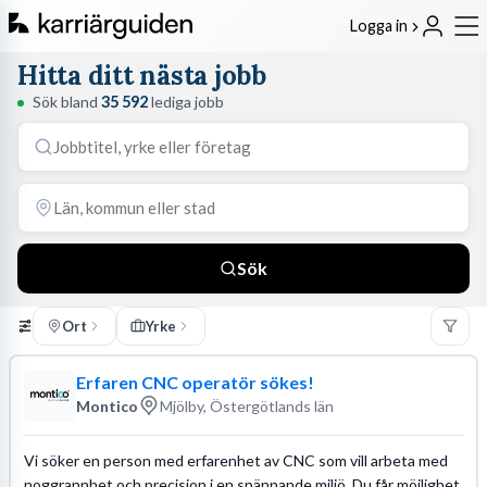
Logga in
Hitta ditt nästa jobb
Sök bland
35 592
lediga jobb
Sök
Ort
Yrke
Erfaren CNC operatör sökes!
Montico
Mjölby, Östergötlands län
Vi söker en person med erfarenhet av CNC som vill arbeta med
noggrannhet och precision i en spännande miljö. Du får möjlighet