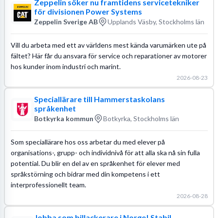
Zeppelin söker nu framtidens servicetekniker
för divisionen Power Systems
Zeppelin Sverige AB
Upplands Väsby, Stockholms län
Vill du arbeta med ett av världens mest kända varumärken ute på
fältet? Här får du ansvara för service och reparationer av motorer
hos kunder inom industri och marint.
2026-08-23
Speciallärare till Hammerstaskolans
språkenhet
Botkyrka kommun
Botkyrka, Stockholms län
Som speciallärare hos oss arbetar du med elever på
organisations-, grupp- och individnivå för att alla ska nå sin fulla
potential. Du blir en del av en språkenhet för elever med
språkstörning och bidrar med din kompetens i ett
interprofessionellt team.
2026-08-28
Jobba som billackerare i Norge! Stabil