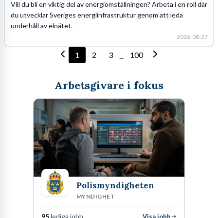
Vill du bli en viktig del av energiomställningen? Arbeta i en roll där
du utvecklar Sveriges energiinfrastruktur genom att leda
underhåll av elnätet.
2026-08-27
1
2
3
100
...
Arbetsgivare i fokus
Polismyndigheten
MYNDIGHET
95
lediga jobb
Visa jobb