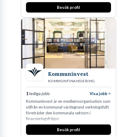
huvudanläggningen i Värnamo. Sedan dess har
Besök profil
man expanderat kraftigt genom ett antal
förvärv i närliggande distrikt.Idag är bolaget
den största privata återförsäljaren av Volvo
Lastvagnar och finns representerade på 20
orter i södra Sverige.
Kommuninvest
KOMMUNFINANSIERING
1
lediga jobb
Visa jobb
Kommuninvest är en medlemsorganisation som
utifrån en kommunal värdegrund verkningsfullt
företräder den kommunala sektorn i
finansieringsfrågor.
Besök profil