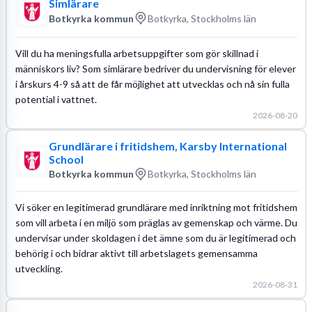
Simlärare
Botkyrka kommun
Botkyrka, Stockholms län
Vill du ha meningsfulla arbetsuppgifter som gör skillnad i
människors liv? Som simlärare bedriver du undervisning för elever
i årskurs 4-9 så att de får möjlighet att utvecklas och nå sin fulla
potential i vattnet.
2026-08-20
Grundlärare i fritidshem, Karsby International
School
Botkyrka kommun
Botkyrka, Stockholms län
Vi söker en legitimerad grundlärare med inriktning mot fritidshem
som vill arbeta i en miljö som präglas av gemenskap och värme. Du
undervisar under skoldagen i det ämne som du är legitimerad och
behörig i och bidrar aktivt till arbetslagets gemensamma
utveckling.
2026-08-31