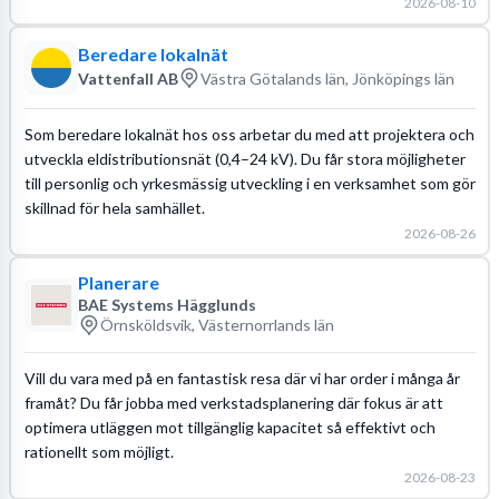
2026-08-10
Beredare lokalnät
Vattenfall AB
Västra Götalands län, Jönköpings län
Som beredare lokalnät hos oss arbetar du med att projektera och
utveckla eldistributionsnät (0,4–24 kV). Du får stora möjligheter
till personlig och yrkesmässig utveckling i en verksamhet som gör
skillnad för hela samhället.
2026-08-26
Planerare
BAE Systems Hägglunds
Örnsköldsvik, Västernorrlands län
Vill du vara med på en fantastisk resa där vi har order i många år
framåt? Du får jobba med verkstadsplanering där fokus är att
optimera utläggen mot tillgänglig kapacitet så effektivt och
rationellt som möjligt.
2026-08-23