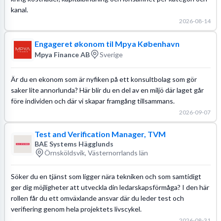
kanal.
2026-08-14
Engageret økonom til Mpya København
Mpya Finance AB
Sverige
Är du en ekonom som är nyfiken på ett konsultbolag som gör
saker lite annorlunda? Här blir du en del av en miljö där laget går
före individen och där vi skapar framgång tillsammans.
2026-09-07
Test and Verification Manager, TVM
BAE Systems Hägglunds
Örnsköldsvik, Västernorrlands län
Söker du en tjänst som ligger nära tekniken och som samtidigt
ger dig möjligheter att utveckla din ledarskapsförmåga? I den här
rollen får du ett omväxlande ansvar där du leder test och
verifiering genom hela projektets livscykel.
2026-08-31