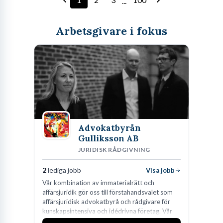
...
Arbetsgivare i fokus
Advokatbyrån
Gulliksson AB
JURIDISK RÅDGIVNING
2
lediga jobb
Visa jobb
Vår kombination av immaterialrätt och
affärsjuridik gör oss till förstahandsvalet som
affärsjuridisk advokatbyrå och rådgivare för
kunskapsintensiva och idédrivna företag. Vår
expertis inom IP-tillgångar har gett oss en