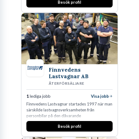
Besök profil
marknadsledande position. Våra klienter väljer
oss för den kompetens som krävs för att
skydda, utveckla och kommersialisera
företagets viktigaste tillgångar.
Finnvedens
Lastvagnar AB
ÅTERFÖRSÄLJARE
1
lediga jobb
Visa jobb
Finnvedens Lastvagnar startades 1997 när man
särskilde lastvagnsverksamheten från
personbilar på den dåvarande
huvudanläggningen i Värnamo. Sedan dess har
Besök profil
man expanderat kraftigt genom ett antal
förvärv i närliggande distrikt.Idag är bolaget