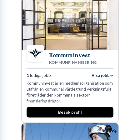
den största privata återförsäljaren av Volvo
Lastvagnar och finns representerade på 20
orter i södra Sverige.
Kommuninvest
KOMMUNFINANSIERING
1
lediga jobb
Visa jobb
Kommuninvest är en medlemsorganisation som
utifrån en kommunal värdegrund verkningsfullt
företräder den kommunala sektorn i
finansieringsfrågor.
Besök profil