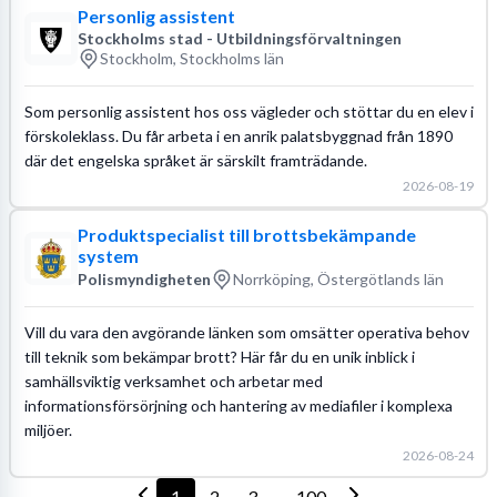
Personlig assistent
Stockholms stad - Utbildningsförvaltningen
Stockholm, Stockholms län
Som personlig assistent hos oss vägleder och stöttar du en elev i
förskoleklass. Du får arbeta i en anrik palatsbyggnad från 1890
där det engelska språket är särskilt framträdande.
2026-08-19
Produktspecialist till brottsbekämpande
system
Polismyndigheten
Norrköping, Östergötlands län
Vill du vara den avgörande länken som omsätter operativa behov
till teknik som bekämpar brott? Här får du en unik inblick i
samhällsviktig verksamhet och arbetar med
informationsförsörjning och hantering av mediafiler i komplexa
miljöer.
2026-08-24
1
2
3
100