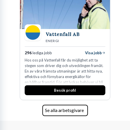
Vattenfall AB
ENERGI
296
lediga jobb
Visa jobb
Hos oss på Vattenfall får du möjlighet att ta
stegen som driver dig och utvecklingen framåt.
En av våra främsta utmaningar är att hitta nya,
effektiva och förnybara energikällor för
en hållbar framtid. För att lyckas behöver vi bli
fler medarbetare som vill göra skillnad.
Besök profil
Se alla arbetsgivare