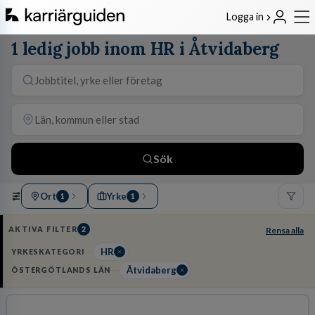
Logga in
1 ledig jobb inom HR i Åtvidaberg
Sök
Ort
Yrke
1
1
AKTIVA FILTER
2
Rensa alla
HR
YRKESKATEGORI
Åtvidaberg
ÖSTERGÖTLANDS LÄN