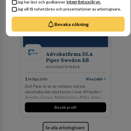
integritetspolicyn.
Jag har läst och godkänner
Jag vill få nyhetsbrev och presentationer av arbetsgivare.
Bevaka sökning
Advokatfirma DLA
Piper Sweden KB
ADVOKATBYRÅER
1
lediga jobb
Visa jobb
DLA Piper är en av världens största
advokatbyråer med kontor i över 40 länder i
Amerika, Europa, Mellanöstern, Afrika, Asien
och Oceanien. Vi är specialister inom
Besök profil
affärsjuridikens alla områden och vi har några
av världens ledande bolag som klienter. Med
fler än 450 jurister på fem kontor i Stockholm,
Köpenhamn, Århus, Oslo och Helsingfors kan vi
Se alla arbetsgivare
på DLA Piper erbjuda våra klienter en unik,