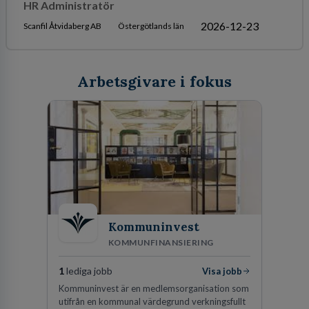
HR Administratör
2026-12-23
Scanfil Åtvidaberg AB
Östergötlands län
Arbetsgivare i fokus
Kommuninvest
KOMMUNFINANSIERING
1
lediga jobb
Visa jobb
Kommuninvest är en medlemsorganisation som
utifrån en kommunal värdegrund verkningsfullt