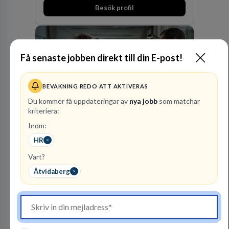
expertis inom IP-tillgångar har gett oss en
Besök profil
marknadsledande position. Våra klienter väljer
oss för den kompetens som krävs för att
skydda, utveckla och kommersialisera
företagets viktigaste tillgångar.
Få senaste jobben direkt till din E-post!
BEVAKNING REDO ATT AKTIVERAS
Du kommer få uppdateringar av
nya jobb
som matchar
kriteriera:
Polismyndigheten
Inom:
MYNDIGHET
HR
102
lediga jobb
Visa jobb
Vart?
Ett uppdrag att göra hela Sverige tryggt och
Åtvidaberg
säkert. Ett Sverige som ska vara tryggare
imorgon än idag. Tillsammans med 41 000
kollegor gör vi det möjligt.
Besök profil