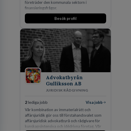
företräder den kommunala sektorn i
finansieringsfrågor.
Besök profil
Advokatbyrån
Gulliksson AB
JURIDISK RÅDGIVNING
2
lediga jobb
Visa jobb
Vår kombination av immaterialrätt och
affärsjuridik gör oss till förstahandsvalet som
affärsjuridisk advokatbyrå och rådgivare för
kunskapsintensiva och idédrivna företag. Vår