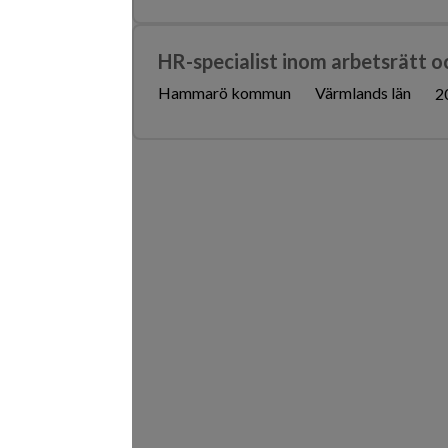
HR-specialist inom arbetsrätt o
Hammarö kommun
Värmlands län
2