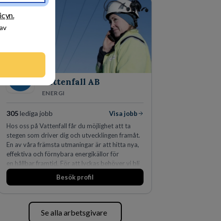
icyn.
 av
Vattenfall AB
ENERGI
305
lediga jobb
Visa jobb
Hos oss på Vattenfall får du möjlighet att ta
stegen som driver dig och utvecklingen framåt.
En av våra främsta utmaningar är att hitta nya,
effektiva och förnybara energikällor för
en hållbar framtid. För att lyckas behöver vi bli
fler medarbetare som vill göra skillnad.
Besök profil
Se alla arbetsgivare