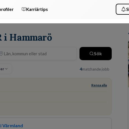
rofiler
Karriärtips
S
HR i Hammarö
Sök
ter
4
matchande jobb
Rensa alla
 i Värmland