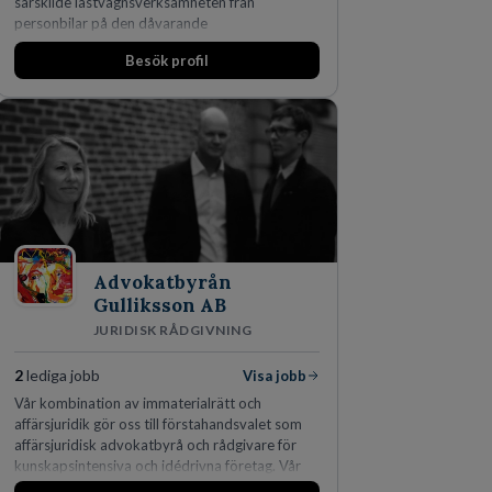
särskilde lastvagnsverksamheten från
personbilar på den dåvarande
huvudanläggningen i Värnamo. Sedan dess har
Besök profil
man expanderat kraftigt genom ett antal
förvärv i närliggande distrikt.Idag är bolaget
den största privata återförsäljaren av Volvo
Lastvagnar och finns representerade på 20
orter i södra Sverige.
Advokatbyrån
Gulliksson AB
JURIDISK RÅDGIVNING
2
lediga jobb
Visa jobb
Vår kombination av immaterialrätt och
affärsjuridik gör oss till förstahandsvalet som
affärsjuridisk advokatbyrå och rådgivare för
kunskapsintensiva och idédrivna företag. Vår
expertis inom IP-tillgångar har gett oss en