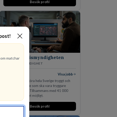
Besök profil
marknadsledande position. Våra klienter väljer
oss för den kompetens som krävs för att
skydda, utveckla och kommersialisera
företagets viktigaste tillgångar.
-post!
Polismyndigheten
om matchar
MYNDIGHET
95
lediga jobb
Visa jobb
Ett uppdrag att göra hela Sverige tryggt och
säkert. Ett Sverige som ska vara tryggare
imorgon än idag. Tillsammans med 41 000
kollegor gör vi det möjligt.
Besök profil