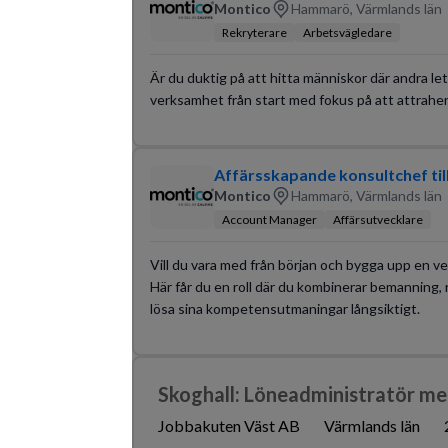
Montico
Hammarö, Värmlands län
Rekryterare
Arbetsvägledare
Är du duktig på att hitta människor där andra le
verksamhet från start med fokus på att attrahe
Affärsskapande konsultchef til
Montico
Hammarö, Värmlands län
Account Manager
Affärsutvecklare
Vill du vara med från början och bygga upp en ve
Här får du en roll där du kombinerar bemanning, r
lösa sina kompetensutmaningar långsiktigt.
Skoghall: Löneadministratör m
Jobbakuten Väst AB
Värmlands län