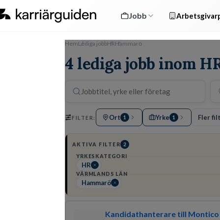
Jobb
Arbetsgivarp
Hem
Lediga jobb
HR
Hammarö
4 lediga jobb inom 
Ort
Yrke
Fler fil
FILTER:
1
1
AKTIVA FILTER
2
YRKESKATEGORI
HR
VÄRMLANDS LÄN
Hammarö
Kandidathanterare till Montico