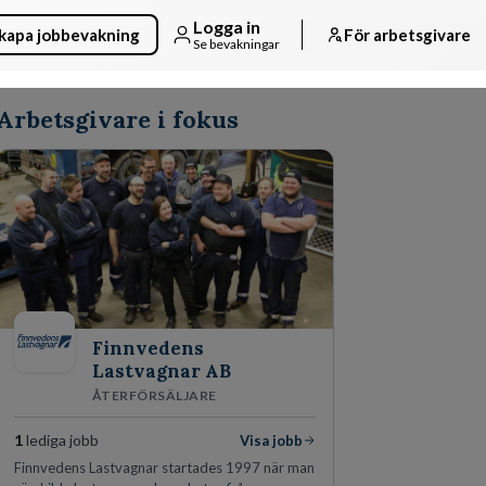
Logga in
kapa jobbevakning
För arbetsgivare
Se bevakningar
Arbetsgivare i fokus
Finnvedens
Lastvagnar AB
ÅTERFÖRSÄLJARE
1
lediga jobb
Visa jobb
Finnvedens Lastvagnar startades 1997 när man