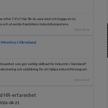
tar efter CV:n? Här får du vara med och bygga en ny
ra och utveckla framtidens industrikompetens.
2026-08-26
l Montico i Värmland
rksamhet som gör verklig skillnad för industrin i Värmland?
ekrytering och utbildning för att hjälpa industriföretag att
2026-08-25
ed HR-erfarenhet
2026-08-21