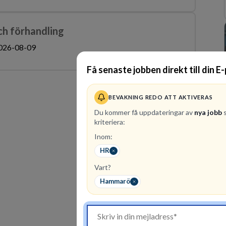
ch förhandling
026-08-09
Få senaste jobben direkt till din E
BEVAKNING REDO ATT AKTIVERAS
Du kommer få uppdateringar av
nya jobb
s
kriteriera:
Inom:
HR
Vart?
Hammarö