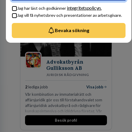
Besök profil
integritetspolicyn.
Jag har läst och godkänner
Jag vill få nyhetsbrev och presentationer av arbetsgivare.
Bevaka sökning
Advokatbyrån
Gulliksson AB
JURIDISK RÅDGIVNING
2
lediga jobb
Visa jobb
Vår kombination av immaterialrätt och
affärsjuridik gör oss till förstahandsvalet som
affärsjuridisk advokatbyrå och rådgivare för
kunskapsintensiva och idédrivna företag. Vår
expertis inom IP-tillgångar har gett oss en
Besök profil
marknadsledande position. Våra klienter väljer
oss för den kompetens som krävs för att