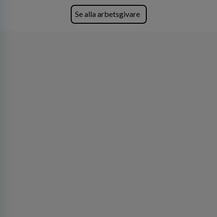
skydda, utveckla och kommersialisera
företagets viktigaste tillgångar.
Se alla arbetsgivare