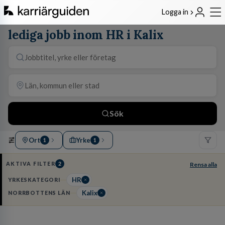
Logga in
lediga jobb inom HR i Kalix
Sök
Ort
Yrke
1
1
AKTIVA FILTER
2
Rensa alla
HR
YRKESKATEGORI
Kalix
NORRBOTTENS LÄN