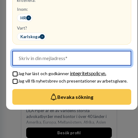
kriteriera:
expertis inom IP-tillgångar har gett oss en
Inom:
Besök profil
marknadsledande position. Våra klienter väljer
oss för den kompetens som krävs för att
HR
skydda, utveckla och kommersialisera
Vart?
företagets viktigaste tillgångar.
Karlskoga
integritetspolicyn.
Jag har läst och godkänner
Advokatfirma DLA
Jag vill få nyhetsbrev och presentationer av arbetsgivare.
Piper Sweden KB
ADVOKATBYRÅER
Bevaka sökning
1
lediga jobb
Visa jobb
DLA Piper är en av världens största
advokatbyråer med kontor i över 40 länder i
Amerika, Europa, Mellanöstern, Afrika, Asien
och Oceanien. Vi är specialister inom
Besök profil
affärsjuridikens alla områden och vi har några