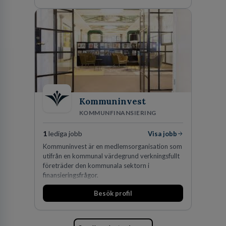
av världens ledande bolag som klienter. Med
fler än 450 jurister på fem kontor i Stockholm,
Köpenhamn, Århus, Oslo och Helsingfors kan vi
på DLA Piper erbjuda våra klienter en unik,
effektiv och gränsöverskridande nordisk
expertis. På vårt kontor i centrala Stockholm är
vi idag drygt 240 medarbetare.
Kommuninvest
KOMMUNFINANSIERING
1
lediga jobb
Visa jobb
Kommuninvest är en medlemsorganisation som
utifrån en kommunal värdegrund verkningsfullt
företräder den kommunala sektorn i
finansieringsfrågor.
Besök profil