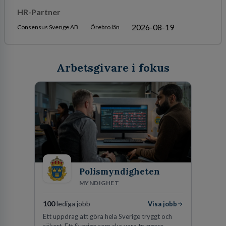
HR-Partner
2026-08-19
Consensus Sverige AB
Örebro län
Arbetsgivare i fokus
Polismyndigheten
MYNDIGHET
100
lediga jobb
Visa jobb
Ett uppdrag att göra hela Sverige tryggt och
säkert. Ett Sverige som ska vara tryggare