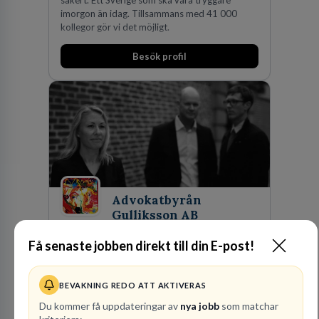
imorgon än idag. Tillsammans med 41 000
kollegor gör vi det möjligt.
Besök profil
Advokatbyrån
Gulliksson AB
JURIDISK RÅDGIVNING
Få senaste jobben direkt till din E-post!
2
lediga jobb
Visa jobb
Vår kombination av immaterialrätt och
BEVAKNING REDO ATT AKTIVERAS
affärsjuridik gör oss till förstahandsvalet som
affärsjuridisk advokatbyrå och rådgivare för
Du kommer få uppdateringar av
nya jobb
som matchar
kunskapsintensiva och idédrivna företag. Vår