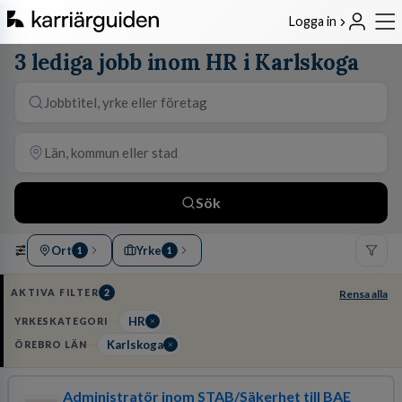
Logga in
3 lediga jobb inom HR i Karlskoga
Sök
Ort
Yrke
1
1
AKTIVA FILTER
2
Rensa alla
HR
YRKESKATEGORI
Karlskoga
ÖREBRO LÄN
Administratör inom STAB/Säkerhet till BAE