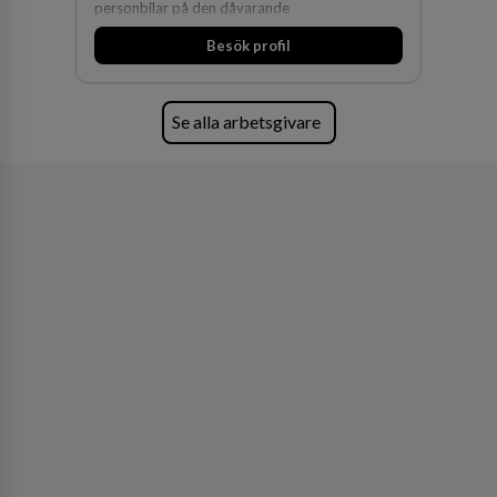
personbilar på den dåvarande
huvudanläggningen i Värnamo. Sedan dess har
Besök profil
man expanderat kraftigt genom ett antal
förvärv i närliggande distrikt.Idag är bolaget
den största privata återförsäljaren av Volvo
Lastvagnar och finns representerade på 20
Se alla arbetsgivare
orter i södra Sverige.