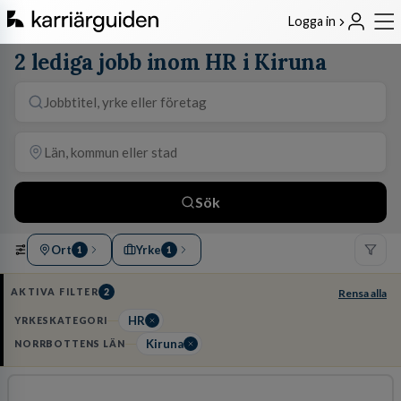
Logga in
2 lediga jobb inom HR i Kiruna
Sök
Ort
Yrke
1
1
AKTIVA FILTER
2
Rensa alla
HR
YRKESKATEGORI
Kiruna
NORRBOTTENS LÄN