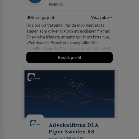
ENERGI
305
lediga jobb
Visa jobb
Hos oss på Vattenfall får du möjlighet att ta
stegen som driver dig och utvecklingen framåt.
En av våra främsta utmaningar är att hitta nya,
effektiva och förnybara energikällor för
en hållbar framtid. För att lyckas behöver vi bli
fler medarbetare som vill göra skillnad.
Besök profil
Advokatfirma DLA
Piper Sweden KB
ADVOKATBYRÅER