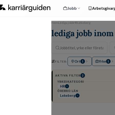
Jobb
Arbetsgivarp
Hem
Lediga jobb
HR
Lekeberg
lediga jobb inom
Ort
Yrke
FILTER:
1
1
AKTIVA FILTER
2
YRKESKATEGORI
HR
ÖREBRO LÄN
Lekeberg