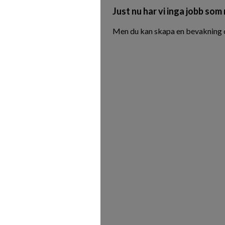
Just nu har vi inga jobb som
Men du kan skapa en bevakning oc