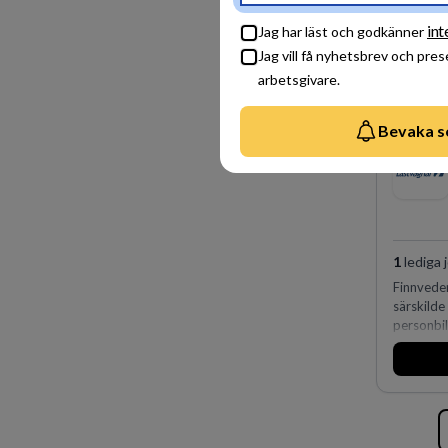
int
Jag har läst och godkänner
Jag vill få nyhetsbrev och pre
arbetsgivare.
Bevaka s
1
lediga 
Finnvede
särskilde
personbi
huvudanl
man expan
förvärv i
den störs
Lastvagna
orter i s