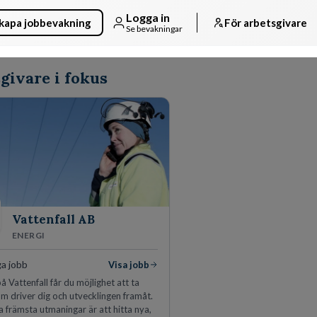
Logga in
kapa jobbevakning
För arbetsgivare
Se bevakningar
givare i fokus
Vattenfall AB
ENERGI
ga jobb
Visa jobb
å Vattenfall får du möjlighet att ta
m driver dig och utvecklingen framåt.
a främsta utmaningar är att hitta nya,