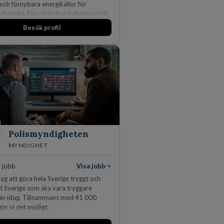
 och förnybara energikällor för
r framtid. För att lyckas behöver vi bli
rbetare som vill göra skillnad.
Besök profil
Polismyndigheten
MYNDIGHET
 jobb
Visa jobb
ag att göra hela Sverige tryggt och
tt Sverige som ska vara tryggare
än idag. Tillsammans med 41 000
ör vi det möjligt.