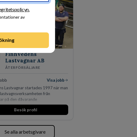
egritetspolicyn.
sentationer av
ökning
Finnvedens
Lastvagnar AB
ÅTERFÖRSÄLJARE
jobb
Visa jobb
ns Lastvagnar startades 1997 när man
 lastvagnsverksamheten från
lar på den dåvarande
äggningen i Värnamo. Sedan dess har
Besök profil
derat kraftigt genom ett antal
 närliggande distrikt.Idag är bolaget
ta privata återförsäljaren av Volvo
r och finns representerade på 20
Se alla arbetsgivare
ödra Sverige.