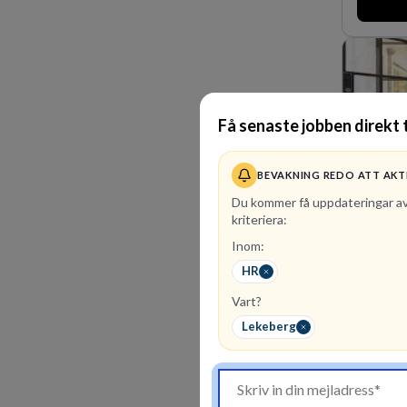
Få senaste jobben direkt t
BEVAKNING REDO ATT AKT
Du kommer få uppdateringar a
kriteriera:
Inom:
1
lediga 
HR
Kommunin
Vart?
utifrån e
företräd
Lekeberg
finansieri