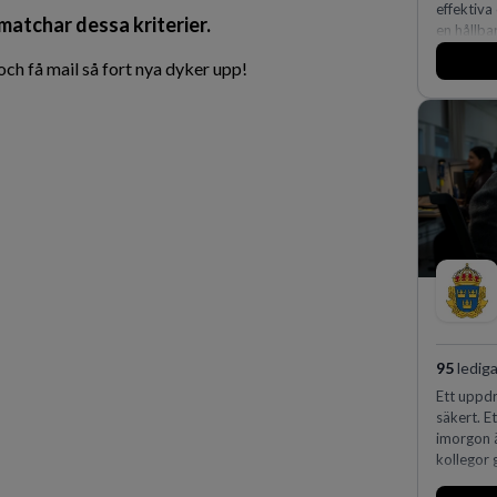
effektiva
 matchar dessa kriterier.
en hållba
fler meda
h få mail så fort nya dyker upp!
95
lediga
Ett uppdr
säkert. E
imorgon 
kollegor g