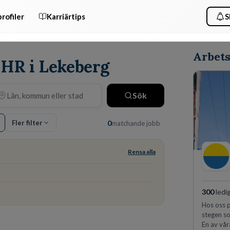
rofiler
Karriärtips
S
Arbets
 HR i Lekeberg
Sök
Fler filter
0
matchande jobb
Rensa alla
300
ledi
Hos oss p
stegen so
En av vår