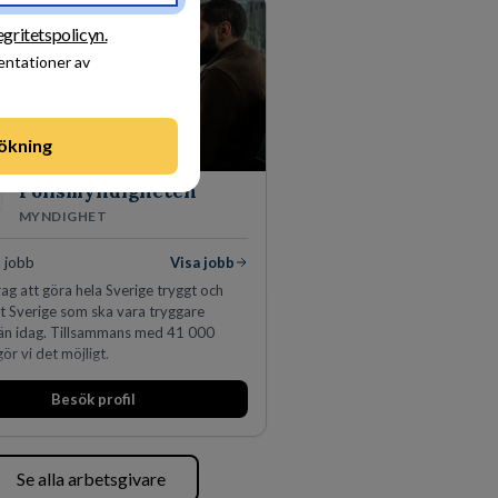
egritetspolicyn.
sentationer av
ökning
Polismyndigheten
MYNDIGHET
 jobb
Visa jobb
ag att göra hela Sverige tryggt och
tt Sverige som ska vara tryggare
än idag. Tillsammans med 41 000
ör vi det möjligt.
Besök profil
Se alla arbetsgivare