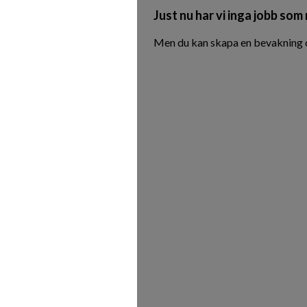
Just nu har vi inga jobb som
Men du kan skapa en bevakning oc