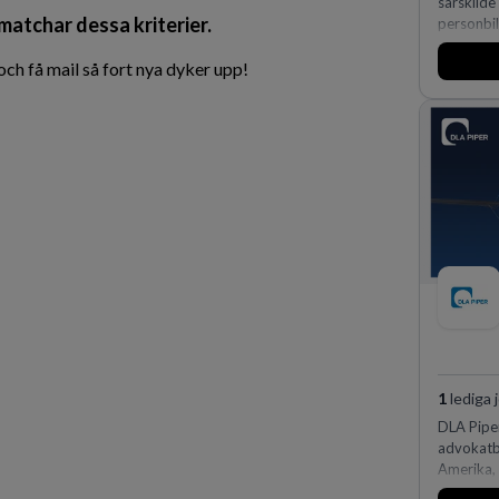
särskilde
 matchar dessa kriterier.
personbi
huvudanl
man expan
h få mail så fort nya dyker upp!
förvärv i
den störs
Lastvagna
orter i s
1
lediga 
DLA Piper
advokatby
Amerika, 
och Ocean