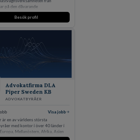
 lastvagnsverksamheten från
lar på den dåvarande
äggningen i Värnamo. Sedan dess har
Besök profil
derat kraftigt genom ett antal
 närliggande distrikt.Idag är bolaget
ta privata återförsäljaren av Volvo
r och finns representerade på 20
ödra Sverige.
Advokatfirma DLA
Piper Sweden KB
ADVOKATBYRÅER
jobb
Visa jobb
 är en av världens största
råer med kontor i över 40 länder i
Europa, Mellanöstern, Afrika, Asien
ien. Vi är specialister inom