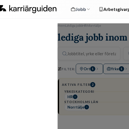
Jobb
Arbetsgivarp
Hem
Lediga jobb
HR
Norrtälje
lediga jobb inom
Ort
Yrke
FILTER:
1
1
AKTIVA FILTER
2
YRKESKATEGORI
HR
STOCKHOLMS LÄN
Norrtälje