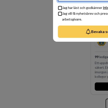
int
Jag har läst och godkänner
Jag vill få nyhetsbrev och pre
arbetsgivare.
Bevaka s
99
lediga
Ett uppdr
säkert. E
imorgon 
kollegor g