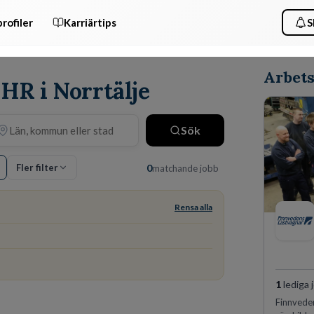
rofiler
Karriärtips
S
Arbets
 HR i Norrtälje
Sök
Fler filter
0
matchande jobb
Rensa alla
1
lediga 
Finnvede