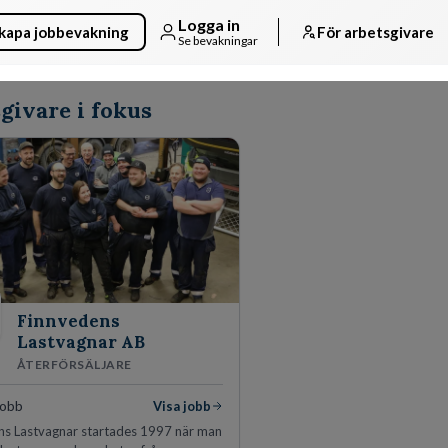
Logga in
kapa jobbevakning
För arbetsgivare
Se bevakningar
givare i fokus
Finnvedens
Lastvagnar AB
ÅTERFÖRSÄLJARE
jobb
Visa jobb
ns Lastvagnar startades 1997 när man