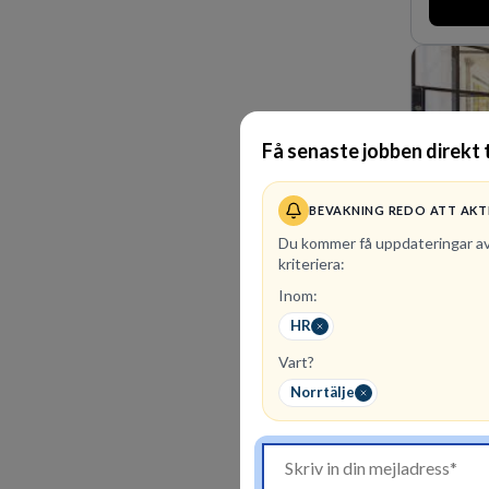
affärsjur
av världe
fler än 4
Köpenhamn
på DLA Pi
effektiv 
expertis.
Få senaste jobben direkt t
vi idag 
BEVAKNING REDO ATT AKT
Du kommer få uppdateringar a
kriteriera:
Inom:
1
lediga 
HR
Kommunin
Vart?
utifrån e
företräd
Norrtälje
finansieri