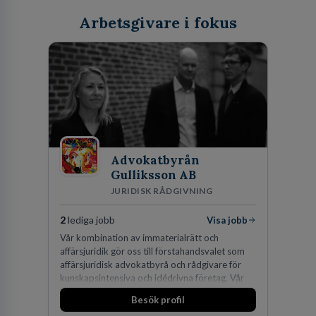
Arbetsgivare i fokus
Advokatbyrån
Gulliksson AB
JURIDISK RÅDGIVNING
2
lediga jobb
Visa jobb
Vår kombination av immaterialrätt och
affärsjuridik gör oss till förstahandsvalet som
affärsjuridisk advokatbyrå och rådgivare för
kunskapsintensiva och idédrivna företag. Vår
expertis inom IP-tillgångar har gett oss en
Besök profil
marknadsledande position. Våra klienter väljer