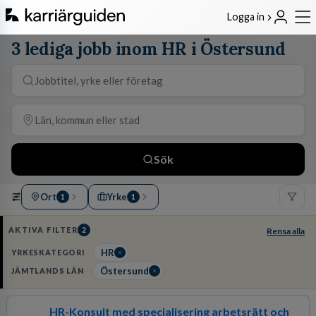
Logga in
3 lediga jobb inom HR i Östersund
Sök
Ort
Yrke
1
1
AKTIVA FILTER
2
Rensa alla
HR
YRKESKATEGORI
Östersund
JÄMTLANDS LÄN
HR-Konsult med specialisering arbetsrätt och