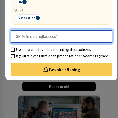
HR
Vart?
Östersund
Vattenfall AB
ENERGI
integritetspolicyn.
Jag har läst och godkänner
301
lediga jobb
Visa jobb
Jag vill få nyhetsbrev och presentationer av arbetsgivare.
Hos oss på Vattenfall får du möjlighet att ta
stegen som driver dig och utvecklingen framåt.
Bevaka sökning
En av våra främsta utmaningar är att hitta nya,
effektiva och förnybara energikällor för
en hållbar framtid. För att lyckas behöver vi bli
fler medarbetare som vill göra skillnad.
Besök profil