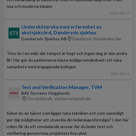
nya och moderna lokaler.
2026-08-17
Undersköterska med erfarenhet av
akutsjukvård, Danderyds sjukhus
Danderyds Sjukhus AB
Danderyd, Stockholms län
Trivs du i en miljö där tempot är högt och ingen dag är den andra
lik? Här ger du patienterna bästa möjliga omvårdnad i ett nära
samarbete med engagerade kollegor.
2026-09-01
Test and Verification Manager, TVM
BAE Systems Hägglunds
Örnsköldsvik, Västernorrlands län
Söker du en tjänst som ligger nära tekniken och som samtidigt
ger dig möjligheter att utveckla din ledarskapsförmåga? I den här
rollen får du ett omväxlande ansvar där du leder test och
verifiering genom hela projektets livscykel.