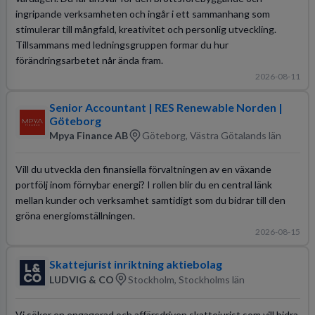
ingripande verksamheten och ingår i ett sammanhang som
stimulerar till mångfald, kreativitet och personlig utveckling.
Tillsammans med ledningsgruppen formar du hur
förändringsarbetet når ända fram.
2026-08-11
Senior Accountant | RES Renewable Norden |
Göteborg
Mpya Finance AB
Göteborg, Västra Götalands län
Vill du utveckla den finansiella förvaltningen av en växande
portfölj inom förnybar energi? I rollen blir du en central länk
mellan kunder och verksamhet samtidigt som du bidrar till den
gröna energiomställningen.
2026-08-15
Skattejurist inriktning aktiebolag
LUDVIG & CO
Stockholm, Stockholms län
Vi söker en engagerad och affärsdriven skattejurist som vill bidra