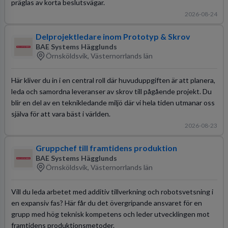
präglas av korta beslutsvägar.
2026-08-24
Delprojektledare inom Prototyp & Skrov
BAE Systems Hägglunds
Örnsköldsvik, Västernorrlands län
Här kliver du in i en central roll där huvuduppgiften är att planera,
leda och samordna leveranser av skrov till pågående projekt. Du
blir en del av en teknikledande miljö där vi hela tiden utmanar oss
själva för att vara bäst i världen.
2026-08-23
Gruppchef till framtidens produktion
BAE Systems Hägglunds
Örnsköldsvik, Västernorrlands län
Vill du leda arbetet med additiv tillverkning och robotsvetsning i
en expansiv fas? Här får du det övergripande ansvaret för en
grupp med hög teknisk kompetens och leder utvecklingen mot
framtidens produktionsmetoder.