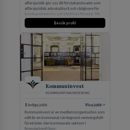
affärsjuridik gör oss till förstahandsvalet som
affärsjuridisk advokatbyrå och rådgivare för
kunskapsintensiva och idédrivna företag. Vår
expertis inom IP-tillgångar har gett oss en
Besök profil
marknadsledande position. Våra klienter väljer
oss för den kompetens som krävs för att
skydda, utveckla och kommersialisera
företagets viktigaste tillgångar.
Kommuninvest
KOMMUNFINANSIERING
1
lediga jobb
Visa jobb
Kommuninvest är en medlemsorganisation som
utifrån en kommunal värdegrund verkningsfullt
företräder den kommunala sektorn i
finansieringsfrågor.