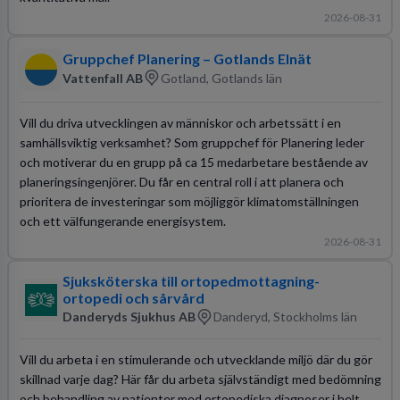
2026-08-31
Gruppchef Planering – Gotlands Elnät
Vattenfall AB
Gotland, Gotlands län
Vill du driva utvecklingen av människor och arbetssätt i en
samhällsviktig verksamhet? Som gruppchef för Planering leder
och motiverar du en grupp på ca 15 medarbetare bestående av
planeringsingenjörer. Du får en central roll i att planera och
prioritera de investeringar som möjliggör klimatomställningen
och ett välfungerande energisystem.
2026-08-31
Sjuksköterska till ortopedmottagning-
ortopedi och sårvård
Danderyds Sjukhus AB
Danderyd, Stockholms län
Vill du arbeta i en stimulerande och utvecklande miljö där du gör
skillnad varje dag? Här får du arbeta självständigt med bedömning
och behandling av patienter med ortopediska diagnoser i helt