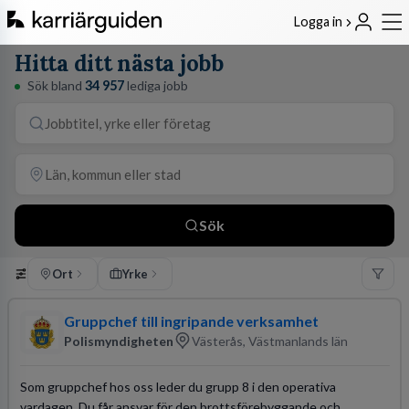
Logga in
Hitta ditt nästa jobb
Sök bland
34 957
lediga jobb
Sök
Ort
Yrke
Gruppchef till ingripande verksamhet
Polismyndigheten
Västerås, Västmanlands län
Som gruppchef hos oss leder du grupp 8 i den operativa
vardagen. Du får ansvar för den brottsförebyggande och