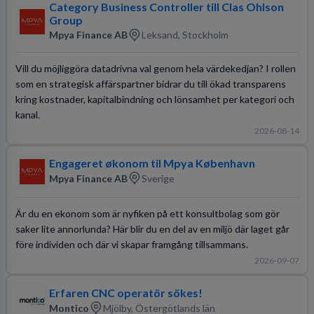
Category Business Controller till Clas Ohlson
Group
Mpya Finance AB
Leksand, Stockholm
Vill du möjliggöra datadrivna val genom hela värdekedjan? I rollen
som en strategisk affärspartner bidrar du till ökad transparens
kring kostnader, kapitalbindning och lönsamhet per kategori och
kanal.
2026-08-14
Engageret økonom til Mpya København
Mpya Finance AB
Sverige
Är du en ekonom som är nyfiken på ett konsultbolag som gör
saker lite annorlunda? Här blir du en del av en miljö där laget går
före individen och där vi skapar framgång tillsammans.
2026-09-07
Erfaren CNC operatör sökes!
Montico
Mjölby, Östergötlands län