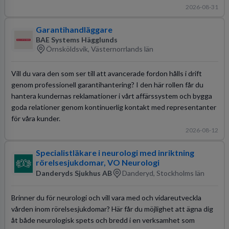
2026-08-31
Garantihandläggare
BAE Systems Hägglunds
Örnsköldsvik, Västernorrlands län
Vill du vara den som ser till att avancerade fordon hålls i drift
genom professionell garantihantering? I den här rollen får du
hantera kundernas reklamationer i vårt affärssystem och bygga
goda relationer genom kontinuerlig kontakt med representanter
för våra kunder.
2026-08-12
Specialistläkare i neurologi med inriktning
rörelsesjukdomar, VO Neurologi
Danderyds Sjukhus AB
Danderyd, Stockholms län
Brinner du för neurologi och vill vara med och vidareutveckla
vården inom rörelsesjukdomar? Här får du möjlighet att ägna dig
åt både neurologisk spets och bredd i en verksamhet som