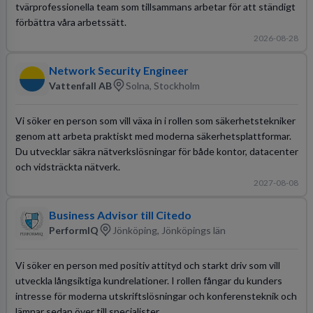
tvärprofessionella team som tillsammans arbetar för att ständigt
förbättra våra arbetssätt.
2026-08-28
Network Security Engineer
Vattenfall AB
Solna, Stockholm
Vi söker en person som vill växa in i rollen som säkerhetstekniker
genom att arbeta praktiskt med moderna säkerhetsplattformar.
Du utvecklar säkra nätverkslösningar för både kontor, datacenter
och vidsträckta nätverk.
2027-08-08
Business Advisor till Citedo
PerformIQ
Jönköping, Jönköpings län
Vi söker en person med positiv attityd och starkt driv som vill
utveckla långsiktiga kundrelationer. I rollen fångar du kunders
intresse för moderna utskriftslösningar och konferensteknik och
lämnar sedan över till specialister.