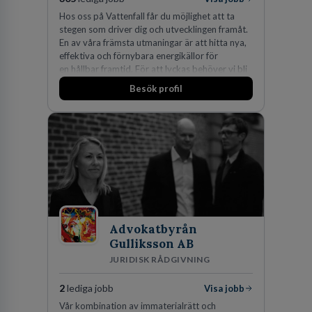
Hos oss på Vattenfall får du möjlighet att ta
stegen som driver dig och utvecklingen framåt.
En av våra främsta utmaningar är att hitta nya,
effektiva och förnybara energikällor för
en hållbar framtid. För att lyckas behöver vi bli
fler medarbetare som vill göra skillnad.
Besök profil
Advokatbyrån
Gulliksson AB
JURIDISK RÅDGIVNING
2
lediga jobb
Visa jobb
Vår kombination av immaterialrätt och