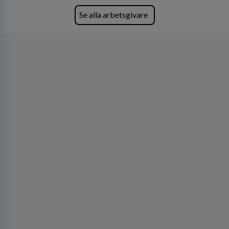
skydda, utveckla och kommersialisera
företagets viktigaste tillgångar.
Se alla arbetsgivare