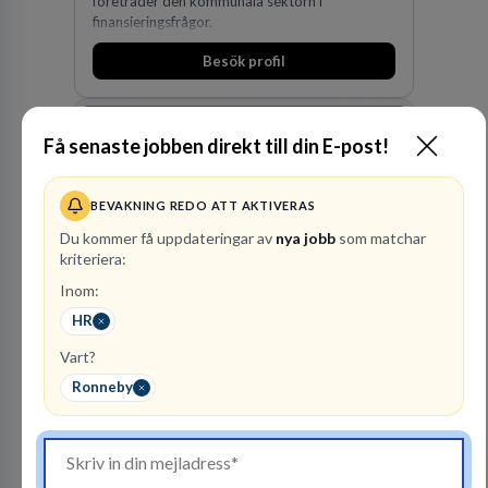
företräder den kommunala sektorn i
finansieringsfrågor.
Besök profil
Få senaste jobben direkt till din E-post!
BEVAKNING REDO ATT AKTIVERAS
Du kommer få uppdateringar av
nya jobb
som matchar
kriteriera:
Inom:
Advokatfirma DLA
Piper Sweden KB
HR
ADVOKATBYRÅER
Vart?
Ronneby
1
lediga jobb
Visa jobb
DLA Piper är en av världens största
advokatbyråer med kontor i över 40 länder i
Amerika, Europa, Mellanöstern, Afrika, Asien
och Oceanien. Vi är specialister inom