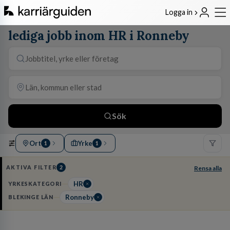
Logga in
lediga jobb inom HR i Ronneby
Sök
Ort
Yrke
1
1
AKTIVA FILTER
2
Rensa alla
HR
YRKESKATEGORI
Ronneby
BLEKINGE LÄN