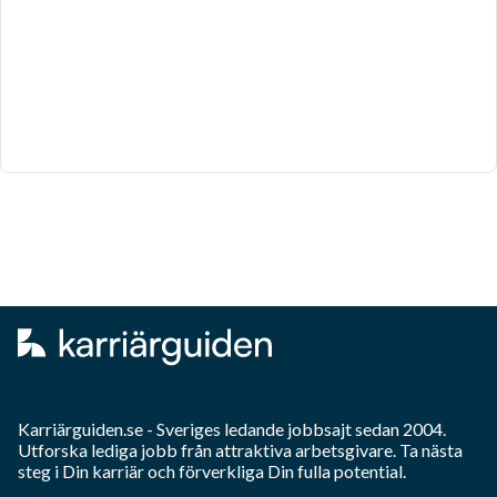
Karriärguiden.se - Sveriges ledande jobbsajt sedan 2004.
Utforska lediga jobb från attraktiva arbetsgivare. Ta nästa
steg i Din karriär och förverkliga Din fulla potential.