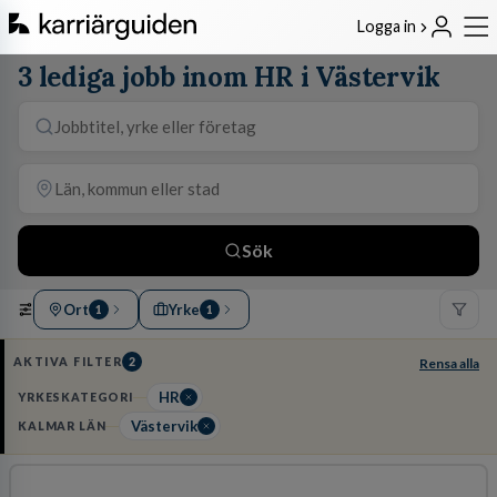
Logga in
3 lediga jobb inom HR i Västervik
Sök
Ort
Yrke
1
1
AKTIVA FILTER
2
Rensa alla
HR
YRKESKATEGORI
Västervik
KALMAR LÄN