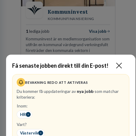
Kommuninvest
KOMMUNFINANSIERING
1
lediga jobb
Visa jobb
Kommuninvest är en medlemsorganisation som
utifrån en kommunal värdegrund verkningsfullt
företräder den kommunala sektorn i
finansieringsfrågor.
Få senaste jobben direkt till din E-post!
Besök profil
BEVAKNING REDO ATT AKTIVERAS
Du kommer få uppdateringar av
nya jobb
som matchar
kriteriera:
Inom:
HR
Vart?
Vattenfall AB
Västervik