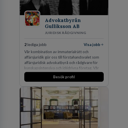
Advokatbyrån
Gulliksson AB
JURIDISK RÅDGIVNING
2
lediga jobb
Visa jobb
Vår kombination av immaterialrätt och
affärsjuridik gör oss till förstahandsvalet som
affärsjuridisk advokatbyrå och rådgivare för
kunskapsintensiva och idédrivna företag. Vår
expertis inom IP-tillgångar har gett oss en
Besök profil
marknadsledande position. Våra klienter väljer
oss för den kompetens som krävs för att
skydda, utveckla och kommersialisera
företagets viktigaste tillgångar.