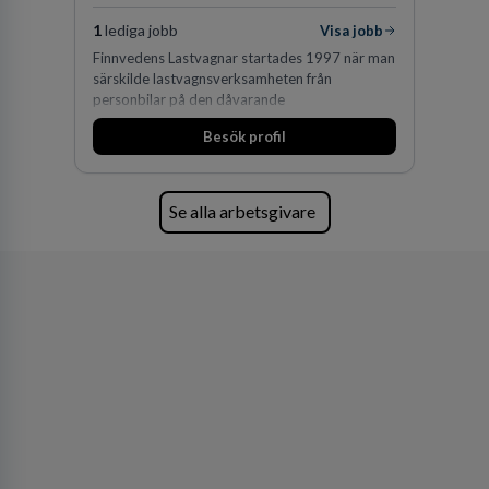
1
lediga jobb
Visa jobb
Finnvedens Lastvagnar startades 1997 när man
särskilde lastvagnsverksamheten från
personbilar på den dåvarande
huvudanläggningen i Värnamo. Sedan dess har
Besök profil
man expanderat kraftigt genom ett antal
förvärv i närliggande distrikt.Idag är bolaget
den största privata återförsäljaren av Volvo
Lastvagnar och finns representerade på 20
Se alla arbetsgivare
orter i södra Sverige.