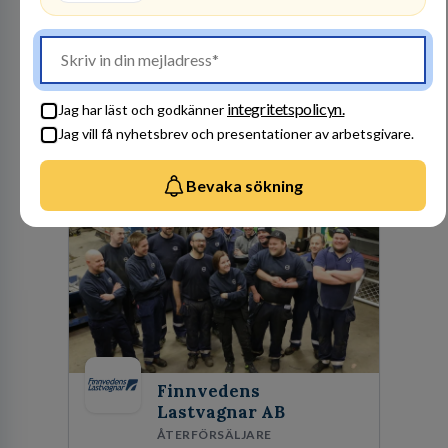
ENERGI
305
lediga jobb
Visa jobb
Hos oss på Vattenfall får du möjlighet att ta
stegen som driver dig och utvecklingen framåt.
integritetspolicyn.
En av våra främsta utmaningar är att hitta nya,
Jag har läst och godkänner
effektiva och förnybara energikällor för
Jag vill få nyhetsbrev och presentationer av arbetsgivare.
en hållbar framtid. För att lyckas behöver vi bli
fler medarbetare som vill göra skillnad.
Besök profil
Bevaka sökning
Finnvedens
Lastvagnar AB
ÅTERFÖRSÄLJARE