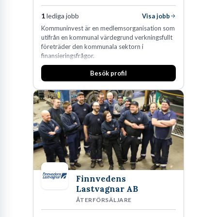
1
lediga jobb
Visa jobb
Kommuninvest är en medlemsorganisation som
utifrån en kommunal värdegrund verkningsfullt
företräder den kommunala sektorn i
finansieringsfrågor.
Besök profil
Finnvedens
Lastvagnar AB
ÅTERFÖRSÄLJARE