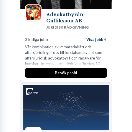
Advokatbyrån
Gulliksson AB
JURIDISK RÅDGIVNING
2
lediga jobb
Visa jobb
Vår kombination av immaterialrätt och
affärsjuridik gör oss till förstahandsvalet som
affärsjuridisk advokatbyrå och rådgivare för
kunskapsintensiva och idédrivna företag. Vår
expertis inom IP-tillgångar har gett oss en
Besök profil
marknadsledande position. Våra klienter väljer
oss för den kompetens som krävs för att
skydda, utveckla och kommersialisera
företagets viktigaste tillgångar.