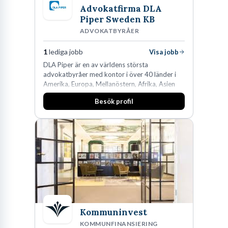
Advokatfirma DLA
Piper Sweden KB
ADVOKATBYRÅER
1
lediga jobb
Visa jobb
DLA Piper är en av världens största
advokatbyråer med kontor i över 40 länder i
Amerika, Europa, Mellanöstern, Afrika, Asien
och Oceanien. Vi är specialister inom
Besök profil
affärsjuridikens alla områden och vi har några
av världens ledande bolag som klienter. Med
fler än 450 jurister på fem kontor i Stockholm,
Köpenhamn, Århus, Oslo och Helsingfors kan vi
på DLA Piper erbjuda våra klienter en unik,
effektiv och gränsöverskridande nordisk
expertis. På vårt kontor i centrala Stockholm är
vi idag drygt 240 medarbetare.
Kommuninvest
KOMMUNFINANSIERING