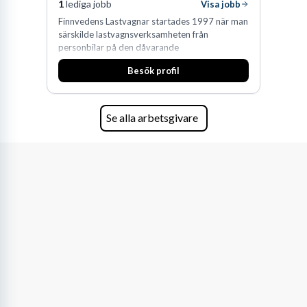
1
lediga jobb
Visa jobb
Finnvedens Lastvagnar startades 1997 när man
särskilde lastvagnsverksamheten från
personbilar på den dåvarande
huvudanläggningen i Värnamo. Sedan dess har
Besök profil
man expanderat kraftigt genom ett antal
förvärv i närliggande distrikt.Idag är bolaget
den största privata återförsäljaren av Volvo
Lastvagnar och finns representerade på 20
Se alla arbetsgivare
orter i södra Sverige.