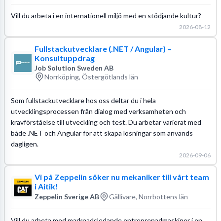
Vill du arbeta i en internationell miljö med en stödjande kultur?
2026-08-12
Fullstackutvecklare (.NET / Angular) –
Konsultuppdrag
Job Solution Sweden AB
Norrköping, Östergötlands län
Som fullstackutvecklare hos oss deltar du i hela
utvecklingsprocessen från dialog med verksamheten och
kravförståelse till utveckling och test. Du arbetar varierat med
både .NET och Angular för att skapa lösningar som används
dagligen.
2026-09-06
Vi på Zeppelin söker nu mekaniker till vårt team
i Aitik!
Zeppelin Sverige AB
Gällivare, Norrbottens län
Vill du arbeta med marknadsledande entreprenadmaskiner i en