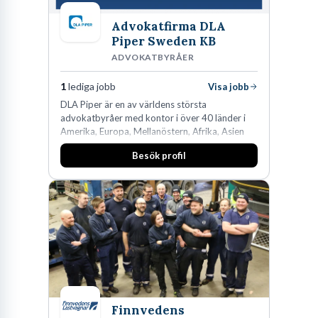
Advokatfirma DLA
Piper Sweden KB
ADVOKATBYRÅER
1
lediga jobb
Visa jobb
DLA Piper är en av världens största
advokatbyråer med kontor i över 40 länder i
Amerika, Europa, Mellanöstern, Afrika, Asien
och Oceanien. Vi är specialister inom
Besök profil
affärsjuridikens alla områden och vi har några
av världens ledande bolag som klienter. Med
fler än 450 jurister på fem kontor i Stockholm,
Köpenhamn, Århus, Oslo och Helsingfors kan vi
på DLA Piper erbjuda våra klienter en unik,
effektiv och gränsöverskridande nordisk
expertis. På vårt kontor i centrala Stockholm är
vi idag drygt 240 medarbetare.
Finnvedens