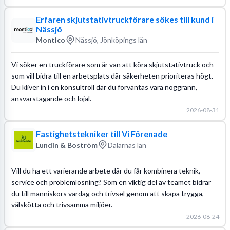
Erfaren skjutstativtruckförare sökes till kund i
Nässjö
Montico
Nässjö, Jönköpings län
Vi söker en truckförare som är van att köra skjutstativtruck och
som vill bidra till en arbetsplats där säkerheten prioriteras högt.
Du kliver in i en konsultroll där du förväntas vara noggrann,
ansvarstagande och lojal.
2026-08-31
Fastighetstekniker till Vi Förenade
Lundin & Boström
Dalarnas län
Vill du ha ett varierande arbete där du får kombinera teknik,
service och problemlösning? Som en viktig del av teamet bidrar
du till människors vardag och trivsel genom att skapa trygga,
välskötta och trivsamma miljöer.
2026-08-24