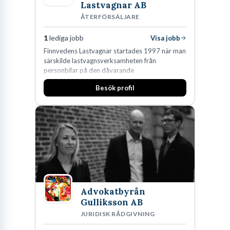
Lastvagnar AB
ÅTERFÖRSÄLJARE
1
lediga jobb
Visa jobb
Finnvedens Lastvagnar startades 1997 när man
särskilde lastvagnsverksamheten från
personbilar på den dåvarande
huvudanläggningen i Värnamo. Sedan dess har
Besök profil
man expanderat kraftigt genom ett antal
förvärv i närliggande distrikt.Idag är bolaget
den största privata återförsäljaren av Volvo
Lastvagnar och finns representerade på 20
orter i södra Sverige.
Advokatbyrån
Gulliksson AB
JURIDISK RÅDGIVNING