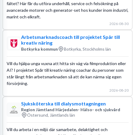
fältet? Här får du utföra underhåll, service och felsökning på
avancerade motorer och generator-set hos kunder inom industri,
marint och elkraft.
2026-08-30
Arbetsmarknadscoach till projektet Spår till
kreativ näring
Botkyrka kommun
Botkyrka, Stockholms län
Vill du hjälpa unga vuxna att hitta sin väg via filmproduktion eller
AI? I projektet Spår till kreativ näring coachar du personer som
står långt från arbetsmarknaden så att de kan närma sig egen
försörjning.
2026-08-20
Sjuksköterska till dialysmottagningen
Region Jämtland Härjedalen- Hälso- och sjukvård
Östersund, Jämtlands län
Vill du arbeta i en miljö där samarbete, delaktighet och