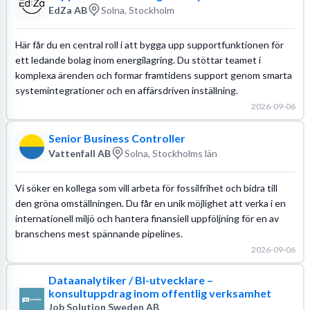
EdZa AB
Solna, Stockholm
Här får du en central roll i att bygga upp supportfunktionen för
ett ledande bolag inom energilagring. Du stöttar teamet i
komplexa ärenden och formar framtidens support genom smarta
systemintegrationer och en affärsdriven inställning.
2026-09-06
Senior Business Controller
Vattenfall AB
Solna, Stockholms län
Vi söker en kollega som vill arbeta för fossilfrihet och bidra till
den gröna omställningen. Du får en unik möjlighet att verka i en
internationell miljö och hantera finansiell uppföljning för en av
branschens mest spännande pipelines.
2026-09-06
Dataanalytiker / BI-utvecklare –
konsultuppdrag inom offentlig verksamhet
Job Solution Sweden AB