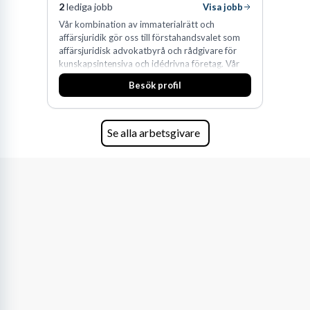
2
lediga jobb
Visa jobb
Vår kombination av immaterialrätt och
affärsjuridik gör oss till förstahandsvalet som
affärsjuridisk advokatbyrå och rådgivare för
kunskapsintensiva och idédrivna företag. Vår
expertis inom IP-tillgångar har gett oss en
Besök profil
marknadsledande position. Våra klienter väljer
oss för den kompetens som krävs för att
skydda, utveckla och kommersialisera
företagets viktigaste tillgångar.
Se alla arbetsgivare