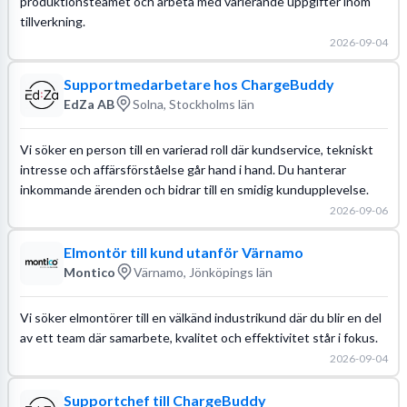
produktionsteamet och arbeta med varierande uppgifter inom
tillverkning.
2026-09-04
Supportmedarbetare hos ChargeBuddy
EdZa AB
Solna, Stockholms län
Vi söker en person till en varierad roll där kundservice, tekniskt
intresse och affärsförståelse går hand i hand. Du hanterar
inkommande ärenden och bidrar till en smidig kundupplevelse.
2026-09-06
Elmontör till kund utanför Värnamo
Montico
Värnamo, Jönköpings län
Vi söker elmontörer till en välkänd industrikund där du blir en del
av ett team där samarbete, kvalitet och effektivitet står i fokus.
2026-09-04
Supportchef till ChargeBuddy