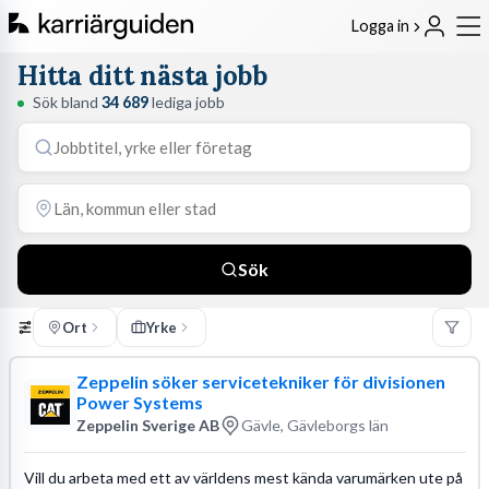
Logga in
Hitta ditt nästa jobb
Sök bland
34 689
lediga jobb
Sök
Ort
Yrke
Zeppelin söker servicetekniker för divisionen
Power Systems
Zeppelin Sverige AB
Gävle, Gävleborgs län
Vill du arbeta med ett av världens mest kända varumärken ute på