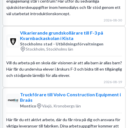
engagemang står i centrum? Här utför du sedvanliga
sjuksköterskeuppgifter inom hemodialys och får stöd genom ett
väl utarbetat introduktionskoncept.
2026-08-30
Vikarierande grundskollärare till F-3 på
Kvarnbackaskolan i Kista
Stockholms stad - Utbildningsförvaltningen
Stockholm, Stockholms län
Vill du arbeta på en skola där visionen är att alla barn är allas barn?
Här får du undervisa elever i årskurs F-3 och bidra till en tillgänglig
och stödjande lärmiljö för alla elever.
2026-08-19
Truckförare till Volvo Construction Equipment i
Braås
Montico
Växjö, Kronobergs län
Här får du ett aktivt arbete, där du får röra på dig och ansvara för
viktiga leveranser till fabriken. Dina arbetsuppgifter kommer att