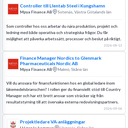
Controller till Llentab Steel i Kungshamn
Mpya Finance AB
Sotenäs, Västra Götalands län
Som controller hos oss arbetar du nära produktion, projekt och
ledning med både operativa och strategiska frågor. Du får
möjlighet att påverka arbetssätt, processer och beslut på riktigt.
2026-08-13
Finance Manager Nordics to Glenmark
Pharmaceuticals Nordic AB
Mpya Finance AB
Malmö, Skåne län
Vill du ansvara för finansfunktionen hos en global ledare inom
läkemedelsbranschen? I rollen ger du finansiellt stöd till Country
Manager och har ett brett ansvar som sträcker sig från
resultatstyrning till att övervaka externa redovisningspartners.
2026-09-06
Projektledare VA-anläggningar
Höganäs kommun
Höganäs, Skåne län