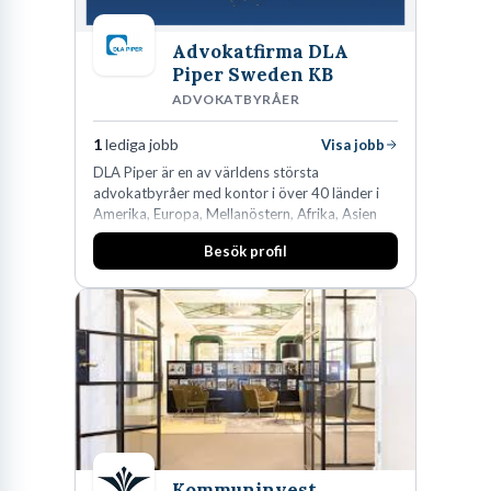
Advokatfirma DLA
Piper Sweden KB
ADVOKATBYRÅER
1
lediga jobb
Visa jobb
DLA Piper är en av världens största
advokatbyråer med kontor i över 40 länder i
Amerika, Europa, Mellanöstern, Afrika, Asien
och Oceanien. Vi är specialister inom
Besök profil
affärsjuridikens alla områden och vi har några
av världens ledande bolag som klienter. Med
fler än 450 jurister på fem kontor i Stockholm,
Köpenhamn, Århus, Oslo och Helsingfors kan vi
på DLA Piper erbjuda våra klienter en unik,
effektiv och gränsöverskridande nordisk
expertis. På vårt kontor i centrala Stockholm är
vi idag drygt 240 medarbetare.
Kommuninvest