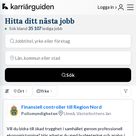
Logga in
Hitta ditt nästa jobb
Sök bland
35 107
lediga jobb
Sök
Ort
Yrke
Finansiell controller till Region Nord
Polismyndigheten
Umeå, Västerbottens län
Vill du bidra till ökad trygghet i samhället genom professionell
ekonomistyrning? Här arbetar du med budgetering och analys i