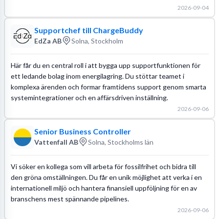
2026-09-04
Supportchef till ChargeBuddy
EdZa AB
Solna, Stockholm
Här får du en central roll i att bygga upp supportfunktionen för
ett ledande bolag inom energilagring. Du stöttar teamet i
komplexa ärenden och formar framtidens support genom smarta
systemintegrationer och en affärsdriven inställning.
2026-09-06
Senior Business Controller
Vattenfall AB
Solna, Stockholms län
Vi söker en kollega som vill arbeta för fossilfrihet och bidra till
den gröna omställningen. Du får en unik möjlighet att verka i en
internationell miljö och hantera finansiell uppföljning för en av
branschens mest spännande pipelines.
2026-09-06