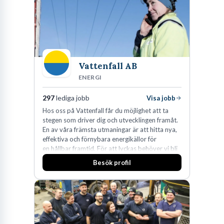
Vattenfall AB
ENERGI
297
lediga jobb
Visa jobb
Hos oss på Vattenfall får du möjlighet att ta
stegen som driver dig och utvecklingen framåt.
En av våra främsta utmaningar är att hitta nya,
effektiva och förnybara energikällor för
en hållbar framtid. För att lyckas behöver vi bli
fler medarbetare som vill göra skillnad.
Besök profil