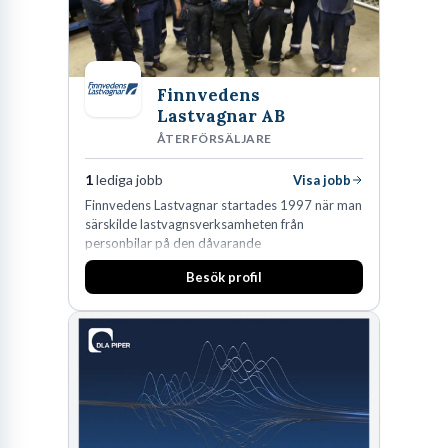
Finnvedens
Lastvagnar AB
ÅTERFÖRSÄLJARE
1
lediga jobb
Visa jobb
Finnvedens Lastvagnar startades 1997 när man
särskilde lastvagnsverksamheten från
personbilar på den dåvarande
huvudanläggningen i Värnamo. Sedan dess har
Besök profil
man expanderat kraftigt genom ett antal
förvärv i närliggande distrikt.Idag är bolaget
den största privata återförsäljaren av Volvo
Lastvagnar och finns representerade på 20
orter i södra Sverige.