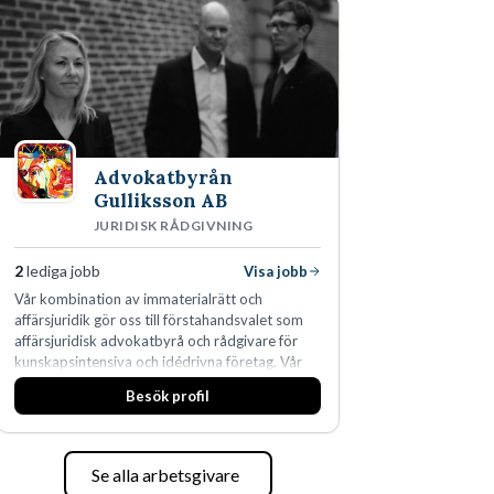
Advokatbyrån
Gulliksson AB
JURIDISK RÅDGIVNING
2
lediga jobb
Visa jobb
Vår kombination av immaterialrätt och
affärsjuridik gör oss till förstahandsvalet som
affärsjuridisk advokatbyrå och rådgivare för
kunskapsintensiva och idédrivna företag. Vår
expertis inom IP-tillgångar har gett oss en
Besök profil
marknadsledande position. Våra klienter väljer
oss för den kompetens som krävs för att
skydda, utveckla och kommersialisera
företagets viktigaste tillgångar.
Se alla arbetsgivare