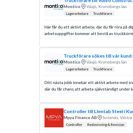
Truckförare till Volvo Construc
Montico
Växjö, Kronobergs län
Lagerarbetare
Truckförare
Här får du ett aktivt arbete, där du får röra på di
arbetsuppgifter kommer att bestå av truckkörnin
Truckförare sökes till vår kund 
Montico
Växjö, Kronobergs län
Lagerarbetare
Truckförare
Ditt nästa jobb innebär ett aktivt arbete med tru
där du får chans att arbeta självständigt under kv
Controller till Llentab Steel i 
Mpya Finance AB
Sotenäs, Västra
Controller
Redovisning & Revision