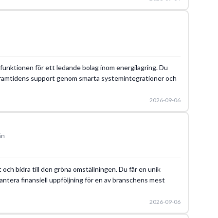
rtfunktionen för ett ledande bolag inom energilagring. Du
framtidens support genom smarta systemintegrationer och
2026-09-06
än
et och bidra till den gröna omställningen. Du får en unik
 hantera finansiell uppföljning för en av branschens mest
2026-09-06