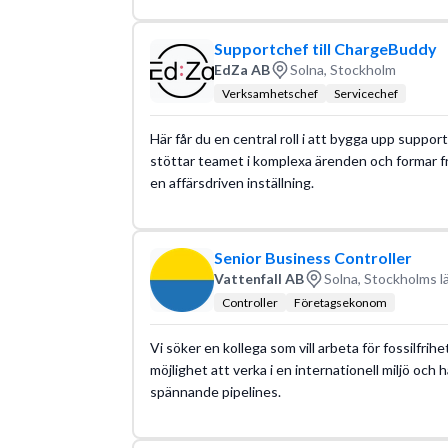
Supportchef till ChargeBuddy
EdZa AB
Solna, Stockholm
Verksamhetschef
Servicechef
Här får du en central roll i att bygga upp suppo
stöttar teamet i komplexa ärenden och formar 
en affärsdriven inställning.
Senior Business Controller
Vattenfall AB
Solna, Stockholms l
Controller
Företagsekonom
Vi söker en kollega som vill arbeta för fossilfrih
möjlighet att verka i en internationell miljö och
spännande pipelines.