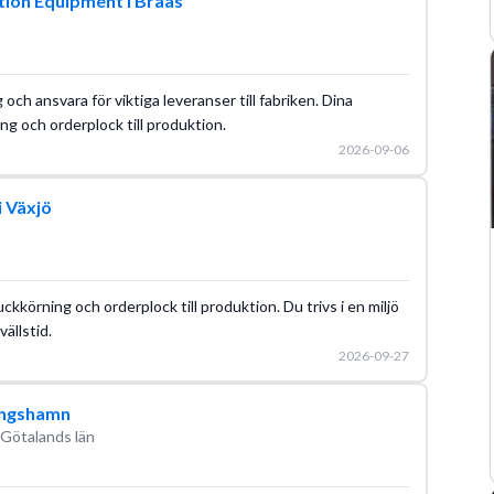
tion Equipment i Braås
g och ansvara för viktiga leveranser till fabriken. Dina
g och orderplock till produktion.
2026-09-06
i Växjö
ckkörning och orderplock till produktion. Du trivs i en miljö
ällstid.
2026-09-27
Kungshamn
 Götalands län