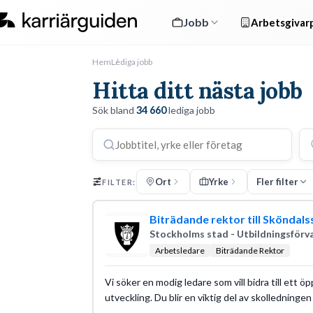
Jobb
Arbetsgivarp
Hem
Lediga jobb
Hitta ditt nästa jobb
Sök bland
34 660
lediga jobb
Ort
Yrke
Fler filter
FILTER:
Biträdande rektor till Sköndals
Stockholms stad - Utbildningsförv
Arbetsledare
Biträdande Rektor
Vi söker en modig ledare som vill bidra till ett 
utveckling. Du blir en viktig del av skolledninge