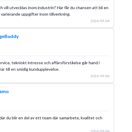
ch vill utvecklas inom industrin? Här får du chansen att bli en
varierande uppgifter inom tillverkning.
2026-09-04
rgeBuddy
ervice, tekniskt intresse och affärsförståelse går hand i
r till en smidig kundupplevelse.
2026-09-06
namo
där du blir en del av ett team där samarbete, kvalitet och
2026-09-04