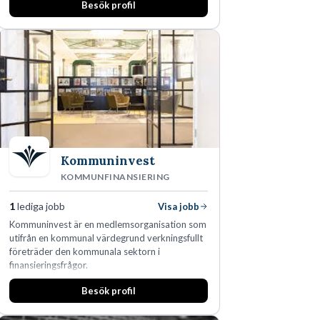
Besök profil
affärsjuridikens alla områden och vi har några
av världens ledande bolag som klienter. Med
fler än 450 jurister på fem kontor i Stockholm,
Köpenhamn, Århus, Oslo och Helsingfors kan vi
på DLA Piper erbjuda våra klienter en unik,
effektiv och gränsöverskridande nordisk
expertis. På vårt kontor i centrala Stockholm är
vi idag drygt 240 medarbetare.
Kommuninvest
KOMMUNFINANSIERING
1
lediga jobb
Visa jobb
Kommuninvest är en medlemsorganisation som
utifrån en kommunal värdegrund verkningsfullt
företräder den kommunala sektorn i
finansieringsfrågor.
Besök profil