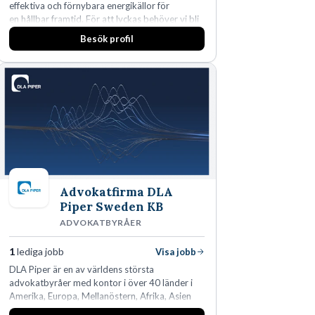
effektiva och förnybara energikällor för
en hållbar framtid. För att lyckas behöver vi bli
fler medarbetare som vill göra skillnad.
Besök profil
Advokatfirma DLA
Piper Sweden KB
ADVOKATBYRÅER
1
lediga jobb
Visa jobb
DLA Piper är en av världens största
advokatbyråer med kontor i över 40 länder i
Amerika, Europa, Mellanöstern, Afrika, Asien
och Oceanien. Vi är specialister inom