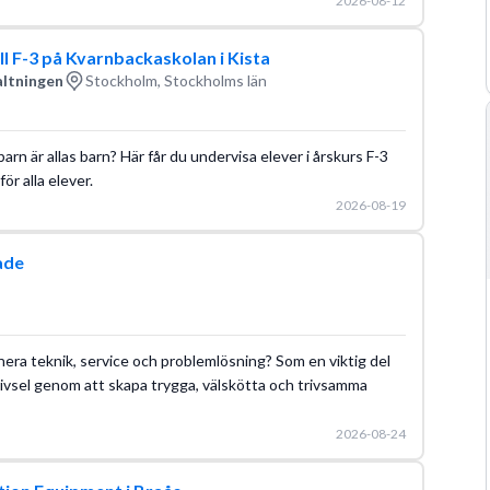
2026-08-12
ll F-3 på Kvarnbackaskolan i Kista
altningen
Stockholm, Stockholms län
 barn är allas barn? Här får du undervisa elever i årskurs F-3
för alla elever.
2026-08-19
ade
inera teknik, service och problemlösning? Som en viktig del
rivsel genom att skapa trygga, välskötta och trivsamma
2026-08-24