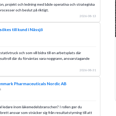
on, projekt och ledning med både operativa och strategiska
processer och beslut på riktigt.
2026-08-13
ökes till kund i Nässjö
tativtruck och som vill bidra till en arbetsplats där
onsultroll där du förväntas vara noggrann, ansvarstagande
2026-08-31
enmark Pharmaceuticals Nordic AB
n
al ledare inom läkemedelsbranschen? I rollen ger du
brett ansvar som sträcker sig från resultatstyrning till att