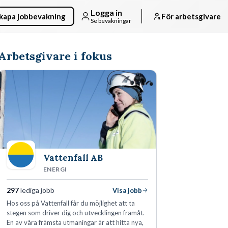
Logga in
kapa jobbevakning
För arbetsgivare
Se bevakningar
Arbetsgivare i fokus
Vattenfall AB
ENERGI
297
lediga jobb
Visa jobb
Hos oss på Vattenfall får du möjlighet att ta
stegen som driver dig och utvecklingen framåt.
En av våra främsta utmaningar är att hitta nya,