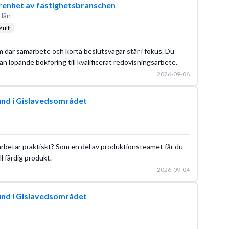
enhet av fastighetsbranschen
 län
sult
m där samarbete och korta beslutsvägar står i fokus. Du
 från löpande bokföring till kvalificerat redovisningsarbete.
2026-09-06
und i Gislavedsområdet
du arbetar praktiskt? Som en del av produktionsteamet får du
ll färdig produkt.
2026-09-04
und i Gislavedsområdet