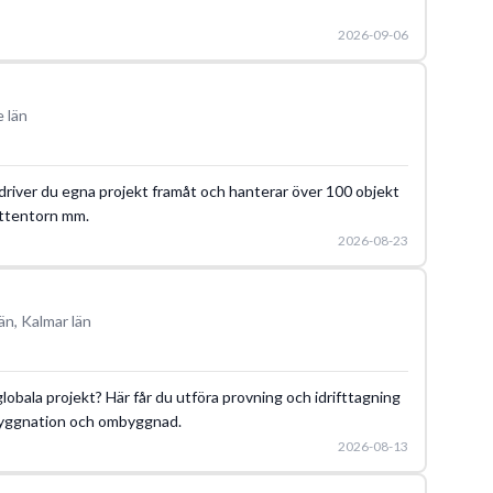
2026-09-06
 län
driver du egna projekt framåt och hanterar över 100 objekt
attentorn mm.
2026-08-23
än, Kalmar län
globala projekt? Här får du utföra provning och idrifttagning
ybyggnation och ombyggnad.
2026-08-13