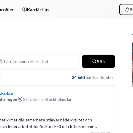
rofiler
Karriärtips
S
Sök
34 660
matchande jobb
skolan
altningen
Stockholm, Stockholms län
öppet klimat där samarbete stärker både kvalitet och
n och leder arbetet för årskurs F–3 och fritidshemmet.