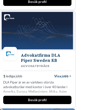
Besök profil
Advokatfirma DLA
Piper Sweden KB
ADVOKATBYRÅER
1
lediga jobb
Visa jobb
DLA Piper är en av världens största
advokatbyråer med kontor i över 40 länder i
Amerika, Europa, Mellanöstern, Afrika, Asien
och Oceanien. Vi är specialister inom
Besök profil
affärsjuridikens alla områden och vi har några
av världens ledande bolag som klienter. Med