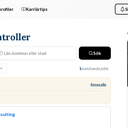
rofiler
Karriärtips
S
ntroller
Sök
1
matchande jobb
Rensa alla
nsulting