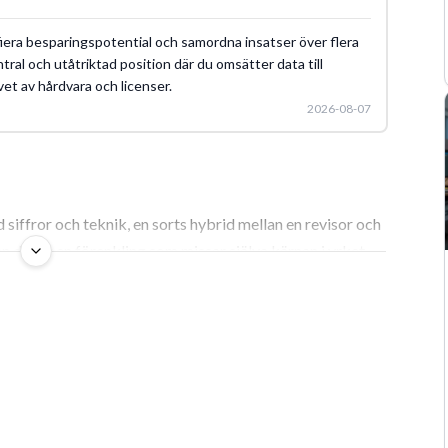
ifiera besparingspotential och samordna insatser över flera
entral och utåtriktad position där du omsätter data till
vet av hårdvara och licenser.
2026-08-07
 siffror och teknik, en sorts hybrid mellan en revisor och
en det är en förenkling som missar själva kärnan i yrket.
n siffergranskare till en strategisk nyckelspelare i
andlar det om att bygga en bro mellan IT-avdelningen och
er och ekonomins realiteter.