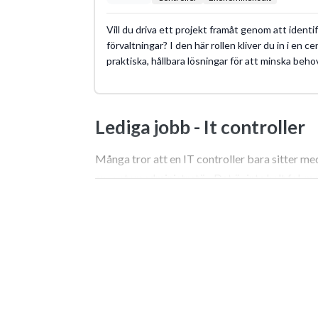
Vill du driva ett projekt framåt genom att ident
förvaltningar? I den här rollen kliver du in i en c
praktiska, hållbara lösningar för att minska beho
Lediga jobb -
It controller
Många tror att en IT controller bara sitter med
en systemadministratör. Det är inte helt fel, m
Jag har sett den här rollen utvecklas från en re
moderna organisationer. I grund och botten h
företagsledningen, mellan teknikens möjlighet
Vad gör en IT controller?