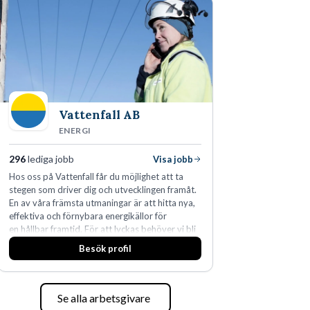
fler än 450 jurister på fem kontor i Stockholm,
Köpenhamn, Århus, Oslo och Helsingfors kan vi
på DLA Piper erbjuda våra klienter en unik,
effektiv och gränsöverskridande nordisk
expertis. På vårt kontor i centrala Stockholm är
vi idag drygt 240 medarbetare.
Vattenfall AB
ENERGI
296
lediga jobb
Visa jobb
Hos oss på Vattenfall får du möjlighet att ta
stegen som driver dig och utvecklingen framåt.
En av våra främsta utmaningar är att hitta nya,
effektiva och förnybara energikällor för
en hållbar framtid. För att lyckas behöver vi bli
fler medarbetare som vill göra skillnad.
Besök profil
Se alla arbetsgivare