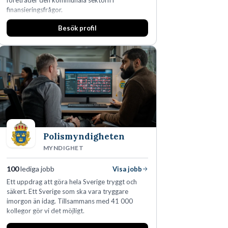
företräder den kommunala sektorn i
finansieringsfrågor.
Besök profil
Polismyndigheten
MYNDIGHET
100
lediga jobb
Visa jobb
Ett uppdrag att göra hela Sverige tryggt och
säkert. Ett Sverige som ska vara tryggare
imorgon än idag. Tillsammans med 41 000
kollegor gör vi det möjligt.