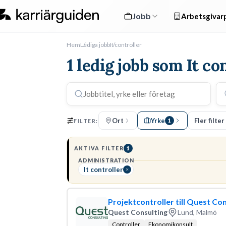
Jobb
Arbetsgivarp
Hem
Lediga jobb
It controller
1 ledig jobb som It co
Ort
Yrke
Fler filter
FILTER:
1
AKTIVA FILTER
1
ADMINISTRATION
It controller
Projektcontroller till Quest Co
Quest Consulting
Lund, Malmö
Controller
Ekonomikonsult