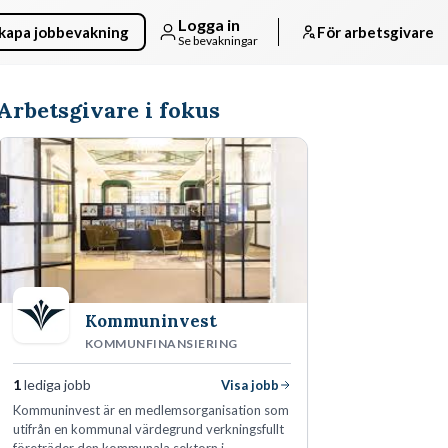
Logga in
kapa jobbevakning
För arbetsgivare
Se bevakningar
Arbetsgivare i fokus
Kommuninvest
KOMMUNFINANSIERING
1
lediga jobb
Visa jobb
Kommuninvest är en medlemsorganisation som
utifrån en kommunal värdegrund verkningsfullt