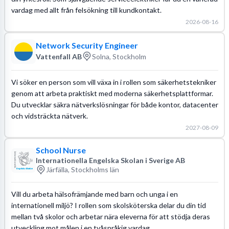
vardag med allt från felsökning till kundkontakt.
2026-08-16
Network Security Engineer
Vattenfall AB
Solna, Stockholm
Vi söker en person som vill växa in i rollen som säkerhetstekniker
genom att arbeta praktiskt med moderna säkerhetsplattformar.
Du utvecklar säkra nätverkslösningar för både kontor, datacenter
och vidsträckta nätverk.
2027-08-09
School Nurse
Internationella Engelska Skolan i Sverige AB
Järfälla, Stockholms län
Vill du arbeta hälsofrämjande med barn och unga i en
internationell miljö? I rollen som skolsköterska delar du din tid
mellan två skolor och arbetar nära eleverna för att stödja deras
utveckling mot målen i en tvåspråkig vardag.