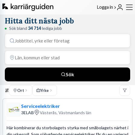
Logga in
Hitta ditt nästa jobb
Sök bland
34 714
lediga jobb
Sök
Ort
Yrke
Serviceelektriker
3ELAB
Västerås, Västmanlands län
Här kombinerar du storbolagets styrka med småbolagets närhet i
din yrkesroll. Som självgående serviceelektriker får du en varierad