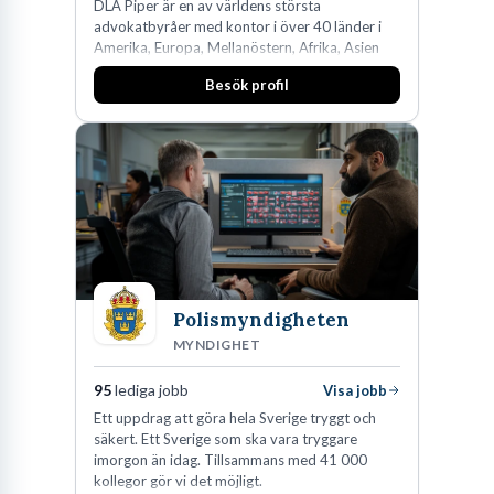
DLA Piper är en av världens största
advokatbyråer med kontor i över 40 länder i
Amerika, Europa, Mellanöstern, Afrika, Asien
och Oceanien. Vi är specialister inom
Besök profil
affärsjuridikens alla områden och vi har några
av världens ledande bolag som klienter. Med
fler än 450 jurister på fem kontor i Stockholm,
Köpenhamn, Århus, Oslo och Helsingfors kan vi
på DLA Piper erbjuda våra klienter en unik,
effektiv och gränsöverskridande nordisk
expertis. På vårt kontor i centrala Stockholm är
vi idag drygt 240 medarbetare.
Polismyndigheten
MYNDIGHET
95
lediga jobb
Visa jobb
Ett uppdrag att göra hela Sverige tryggt och
säkert. Ett Sverige som ska vara tryggare
imorgon än idag. Tillsammans med 41 000
kollegor gör vi det möjligt.