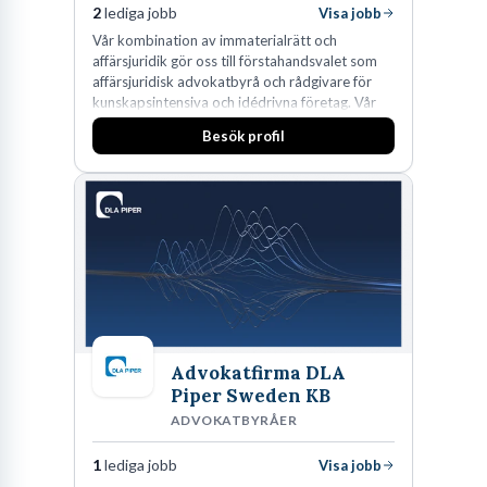
2
lediga jobb
Visa jobb
Vår kombination av immaterialrätt och
affärsjuridik gör oss till förstahandsvalet som
affärsjuridisk advokatbyrå och rådgivare för
kunskapsintensiva och idédrivna företag. Vår
expertis inom IP-tillgångar har gett oss en
Besök profil
marknadsledande position. Våra klienter väljer
oss för den kompetens som krävs för att
skydda, utveckla och kommersialisera
företagets viktigaste tillgångar.
Advokatfirma DLA
Piper Sweden KB
ADVOKATBYRÅER
1
lediga jobb
Visa jobb