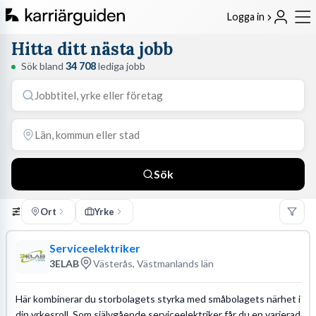
Logga in
Hitta ditt nästa jobb
Sök bland
34 708
lediga jobb
Sök
Ort
Yrke
Serviceelektriker
3ELAB
Västerås, Västmanlands län
Här kombinerar du storbolagets styrka med småbolagets närhet i
din yrkesroll. Som självgående serviceelektriker får du en varierad