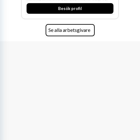
expertis inom IP-tillgångar har gett oss en
Besök profil
marknadsledande position. Våra klienter väljer
oss för den kompetens som krävs för att
skydda, utveckla och kommersialisera
företagets viktigaste tillgångar.
Se alla arbetsgivare