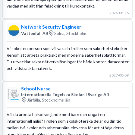
vardag med allt från felsökning till kundkontakt.
2026-08-16
Network Security Engineer
Vattenfall AB
Solna, Stockholm
Vi söker en person som vill växa in i rollen som säkerhetstekniker
genom att arbeta praktiskt med moderna säkerhetsplattformar.
Du utvecklar säkra nätverkslösningar för både kontor, datacenter
och vidsträckta nätverk.
2027-08-09
School Nurse
Internationella Engelska Skolan i Sverige AB
Järfälla, Stockholms län
Vill du arbeta hälsofrämjande med barn och unga i en
internationell miljö? I rollen som skolsköterska delar du din tid
mellan två skolor och arbetar nära eleverna för att stödja deras
utveckling mot målen i en tvåspråkig vardag.