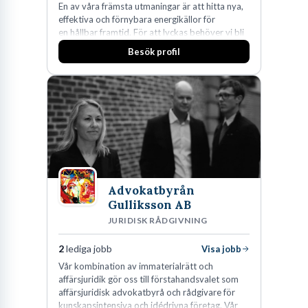
En av våra främsta utmaningar är att hitta nya,
effektiva och förnybara energikällor för
en hållbar framtid. För att lyckas behöver vi bli
fler medarbetare som vill göra skillnad.
Besök profil
Advokatbyrån
Gulliksson AB
JURIDISK RÅDGIVNING
2
lediga jobb
Visa jobb
Vår kombination av immaterialrätt och
affärsjuridik gör oss till förstahandsvalet som
affärsjuridisk advokatbyrå och rådgivare för
kunskapsintensiva och idédrivna företag. Vår