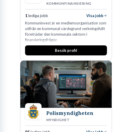
KOMMUNFINANSIERING
1
lediga jobb
Visa jobb
Kommuninvest är en medlemsorganisation som
utifrån en kommunal värdegrund verkningsfullt
företräder den kommunala sektorn i
finansieringsfrågor.
Besök profil
Polismyndigheten
MYNDIGHET
95
lediga jobb
Visa jobb