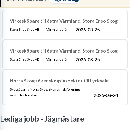
SKOG OCH TRÄDGÅRD
att optimera skogens värde.
Läs mer om yrket:
Virkesköpare till östra Värmland, Stora Enso Skog
Löneguide
Arbetsuppgifter
Utbildningsguide
2026-08-25
Stora Enso Skog AB
Värmlands län
Virkesköpare till östra Värmland, Stora Enso Skog
2026-08-25
Stora Enso Skog AB
Värmlands län
Norra Skog söker skogsinspektor till Lycksele
Skogsägarna Norra Skog, ekonomisk förening
2026-08-24
Västerbottens län
Lediga jobb -
Jägmästare