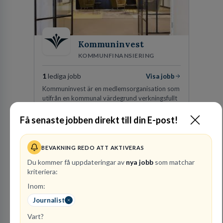
Kommuninvest
KOMMUNFINANSIERING
1
lediga jobb
Visa jobb
Kommuninvest är en medlemsorganisation som
utifrån en kommunal värdegrund verkningsfullt
företräder den kommunala sektorn i
finansieringsfrågor.
Få senaste jobben direkt till din E-post!
Besök profil
BEVAKNING REDO ATT AKTIVERAS
Du kommer få uppdateringar av
nya jobb
som matchar
kriteriera:
Inom:
Journalist
Vart?