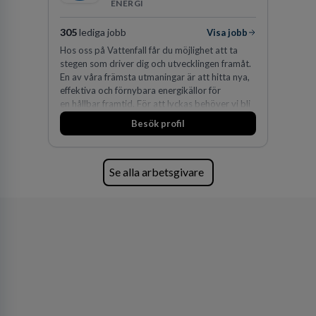
ENERGI
305
lediga jobb
Visa jobb
Hos oss på Vattenfall får du möjlighet att ta
stegen som driver dig och utvecklingen framåt.
En av våra främsta utmaningar är att hitta nya,
effektiva och förnybara energikällor för
en hållbar framtid. För att lyckas behöver vi bli
fler medarbetare som vill göra skillnad.
Besök profil
Se alla arbetsgivare