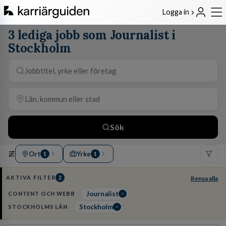
Logga in
3 lediga jobb som Journalist i
Stockholm
Sök
Ort
Yrke
1
1
AKTIVA FILTER
2
Rensa alla
Journalist
CONTENT OCH WEBB
Stockholm
STOCKHOLMS LÄN