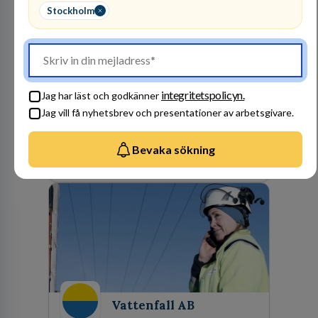
Stockholm
Advokatfirma DLA
Piper Sweden KB
ADVOKATBYRÅER
1
lediga jobb
Visa jobb
integritetspolicyn.
Jag har läst och godkänner
DLA Piper är en av världens största
Jag vill få nyhetsbrev och presentationer av arbetsgivare.
advokatbyråer med kontor i över 40 länder i
Amerika, Europa, Mellanöstern, Afrika, Asien
och Oceanien. Vi är specialister inom
Bevaka sökning
Besök profil
affärsjuridikens alla områden och vi har några
av världens ledande bolag som klienter. Med
fler än 450 jurister på fem kontor i Stockholm,
Köpenhamn, Århus, Oslo och Helsingfors kan vi
på DLA Piper erbjuda våra klienter en unik,
effektiv och gränsöverskridande nordisk
expertis. På vårt kontor i centrala Stockholm är
vi idag drygt 240 medarbetare.
Vattenfall AB