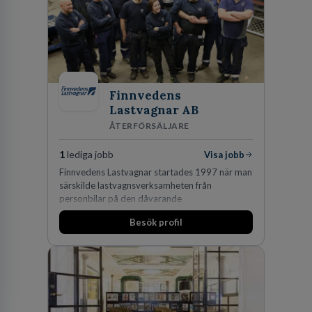
Finnvedens
Lastvagnar AB
ÅTERFÖRSÄLJARE
1
lediga jobb
Visa jobb
Finnvedens Lastvagnar startades 1997 när man
särskilde lastvagnsverksamheten från
personbilar på den dåvarande
huvudanläggningen i Värnamo. Sedan dess har
Besök profil
man expanderat kraftigt genom ett antal
förvärv i närliggande distrikt.Idag är bolaget
den största privata återförsäljaren av Volvo
Lastvagnar och finns representerade på 20
orter i södra Sverige.