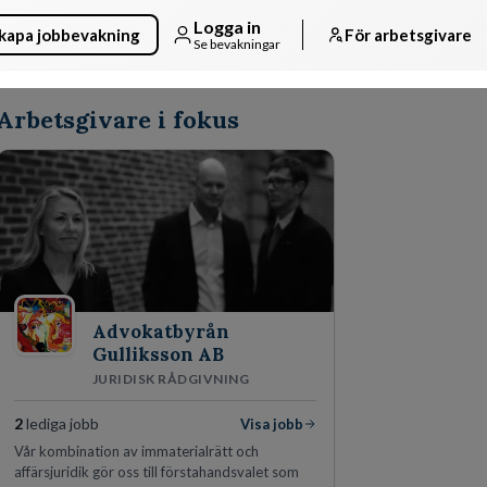
Logga in
kapa jobbevakning
För arbetsgivare
Se bevakningar
Arbetsgivare i fokus
Advokatbyrån
Gulliksson AB
JURIDISK RÅDGIVNING
2
lediga jobb
Visa jobb
Vår kombination av immaterialrätt och
affärsjuridik gör oss till förstahandsvalet som