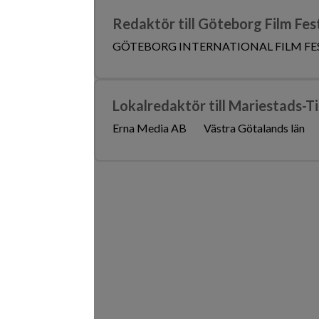
Redaktör till Göteborg Film Fes
GÖTEBORG INTERNATIONAL FILM FE
Lokalredaktör till Mariestads-T
Erna Media AB
Västra Götalands län