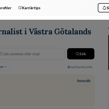
rofiler
Karriärtips
S
rnalist i Västra Götalands
Sök
ter
2
matchande jobb
Rensa alla