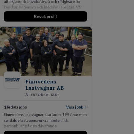
affärsjuridisk advokatbyrå och rådgivare för
kunskapsintensiva och idédrivna företag. Vår
expertis inom IP-tillgångar har gett oss en
Besök profil
marknadsledande position. Våra klienter väljer
oss för den kompetens som krävs för att
skydda, utveckla och kommersialisera
företagets viktigaste tillgångar.
Finnvedens
Lastvagnar AB
ÅTERFÖRSÄLJARE
1
lediga jobb
Visa jobb
Finnvedens Lastvagnar startades 1997 när man
särskilde lastvagnsverksamheten från
personbilar på den dåvarande
huvudanläggningen i Värnamo. Sedan dess har