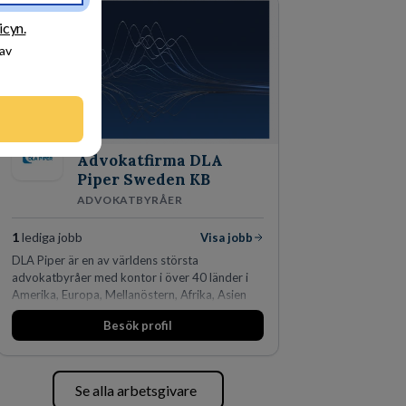
icyn.
 av
Advokatfirma DLA
Piper Sweden KB
ADVOKATBYRÅER
1
lediga jobb
Visa jobb
DLA Piper är en av världens största
advokatbyråer med kontor i över 40 länder i
Amerika, Europa, Mellanöstern, Afrika, Asien
och Oceanien. Vi är specialister inom
Besök profil
affärsjuridikens alla områden och vi har några
av världens ledande bolag som klienter. Med
fler än 450 jurister på fem kontor i Stockholm,
Köpenhamn, Århus, Oslo och Helsingfors kan vi
Se alla arbetsgivare
på DLA Piper erbjuda våra klienter en unik,