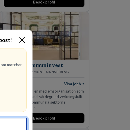
Besök profil
man expanderat kraftigt genom ett antal
förvärv i närliggande distrikt.Idag är bolaget
den största privata återförsäljaren av Volvo
Lastvagnar och finns representerade på 20
orter i södra Sverige.
-post!
om matchar
Kommuninvest
KOMMUNFINANSIERING
1
lediga jobb
Visa jobb
Kommuninvest är en medlemsorganisation som
utifrån en kommunal värdegrund verkningsfullt
företräder den kommunala sektorn i
finansieringsfrågor.
Besök profil