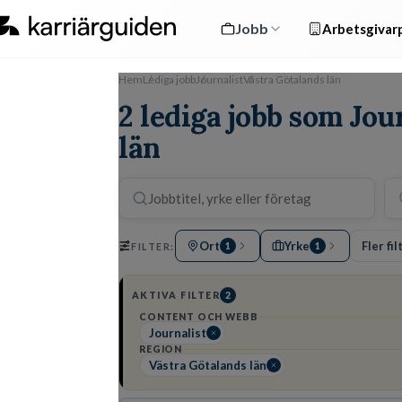
Jobb
Arbetsgivarp
Hem
Lediga jobb
Journalist
Västra Götalands län
2 lediga jobb som Jou
län
Ort
Yrke
Fler fil
FILTER:
1
1
AKTIVA FILTER
2
CONTENT OCH WEBB
Journalist
REGION
Västra Götalands län