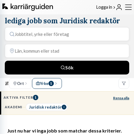
Logga in
lediga jobb som Juridisk redaktör
Sök
Ort
Yrke
1
AKTIVA FILTER
1
Rensa alla
Juridisk redaktör
AKADEMI
Just nu har vi inga jobb som matchar dessa kriterier.