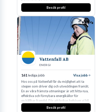
huvudanläggningen i Värnamo. Sedan dess har
Besök profil
man expanderat kraftigt genom ett antal
förvärv i närliggande distrikt.Idag är bolaget
den största privata återförsäljaren av Volvo
Lastvagnar och finns representerade på 20
orter i södra Sverige.
Vattenfall AB
ENERGI
161
lediga jobb
Visa jobb
Hos oss på Vattenfall får du möjlighet att ta
stegen som driver dig och utvecklingen framåt.
En av våra främsta utmaningar är att hitta nya,
effektiva och förnybara energikällor för
en hållbar framtid. För att lyckas behöver vi bli
fler medarbetare som vill göra skillnad.
Besök profil