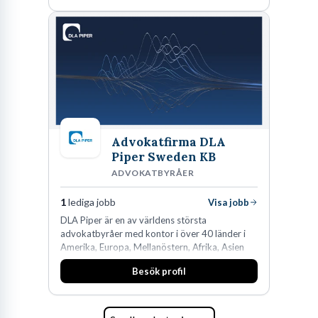
Advokatfirma DLA
Piper Sweden KB
ADVOKATBYRÅER
1
lediga jobb
Visa jobb
DLA Piper är en av världens största
advokatbyråer med kontor i över 40 länder i
Amerika, Europa, Mellanöstern, Afrika, Asien
och Oceanien. Vi är specialister inom
Besök profil
affärsjuridikens alla områden och vi har några
av världens ledande bolag som klienter. Med
fler än 450 jurister på fem kontor i Stockholm,
Köpenhamn, Århus, Oslo och Helsingfors kan vi