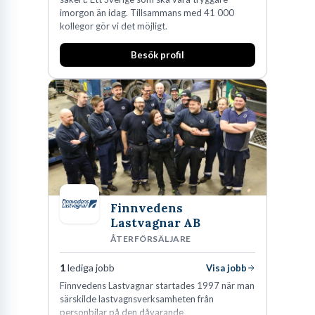
imorgon än idag. Tillsammans med 41 000
kollegor gör vi det möjligt.
Besök profil
Finnvedens
Lastvagnar AB
ÅTERFÖRSÄLJARE
1
lediga jobb
Visa jobb
Finnvedens Lastvagnar startades 1997 när man
särskilde lastvagnsverksamheten från
personbilar på den dåvarande