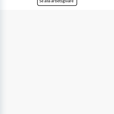
Se alla arbetsgivare
på DLA Piper erbjuda våra klienter en unik,
effektiv och gränsöverskridande nordisk
expertis. På vårt kontor i centrala Stockholm är
vi idag drygt 240 medarbetare.